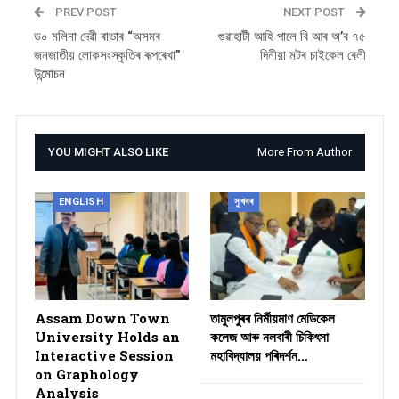
PREV POST
NEXT POST
ড০ মলিনা দেৱী ৰাভাৰ “অসমৰ
গুৱাহাটী আহি পালে বি আৰ অ’ৰ ৭৫
জনজাতীয় লোকসংস্কৃতিৰ ৰূপৰেখা”
দিনীয়া মটৰ চাইকেল ৰেলী
উন্মোচন
YOU MIGHT ALSO LIKE
More From Author
ENGLISH
সুখবৰ
Assam Down Town
তামুলপুৰৰ নিৰ্মীয়মাণ মেডিকেল
University Holds an
কলেজ আৰু নলবাৰী চিকিৎসা
Interactive Session
মহাবিদ্যালয় পৰিদৰ্শন…
on Graphology
Analysis