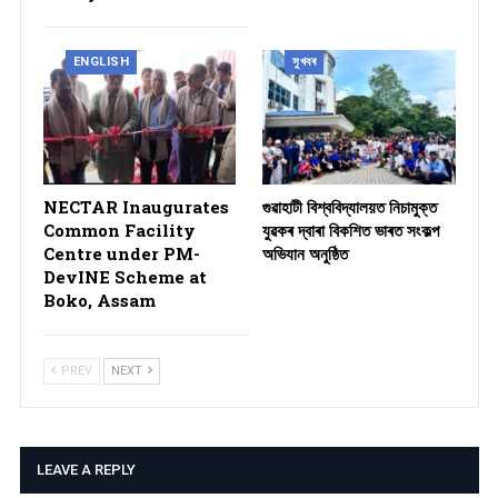
ENGLISH
সুখবৰ
NECTAR Inaugurates
গুৱাহাটী বিশ্ববিদ্যালয়ত নিচামুক্ত
Common Facility
যুৱকৰ দ্বাৰা বিকশিত ভাৰত সংকল্প
Centre under PM-
অভিযান অনুষ্ঠিত
DevINE Scheme at
Boko, Assam
PREV
NEXT
LEAVE A REPLY