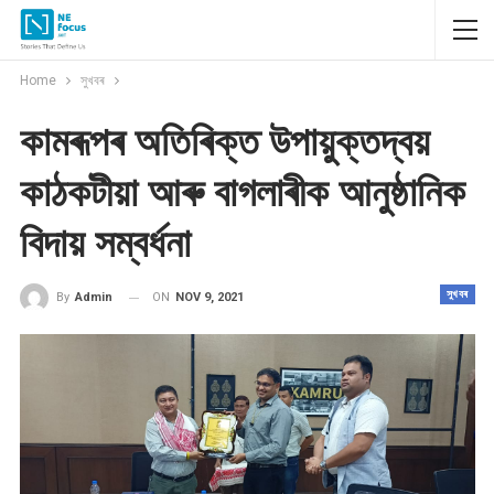
Home
সুখবৰ
কামৰূপৰ অতিৰিক্ত উপায়ুক্তদ্বয়
কাঠকটীয়া আৰু বাগলাৰীক আনুষ্ঠানিক
বিদায় সম্বৰ্ধনা
সুখবৰ
ON
NOV 9, 2021
By
Admin