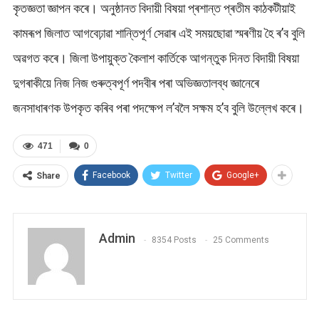
কৃতজ্ঞতা জ্ঞাপন কৰে। অনুষ্ঠানত বিদায়ী বিষয়া প্ৰশান্ত প্ৰতীম কাঠকটীয়াই
কামৰূপ জিলাত আগবেঢ়াৱা শান্তিপূৰ্ণ সেৱাৰ এই সময়ছোৱা স্মৰণীয় হৈ ৰ’ব বুলি
অৱগত কৰে। জিলা উপায়ুক্ত কৈলাশ কাৰ্তিকে আগন্তুক দিনত বিদায়ী বিষয়া
দুগৰাকীয়ে নিজ নিজ গুৰুত্বপূৰ্ণ পদবীৰ পৰা অভিজ্ঞতালব্ধ জ্ঞানেৰে
জনসাধাৰণক উপকৃত কৰিব পৰা পদক্ষেপ ল’বলৈ সক্ষম হ’ব বুলি উল্লেখ কৰে।
471
0
Facebook
Twitter
Google+
Share
Admin
8354 Posts
25 Comments