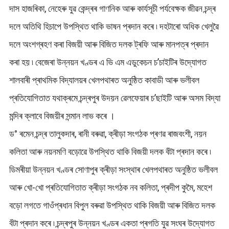
দাস হাজৰিকা, নেহেৰু যুৱ কেন্দ্ৰৰ গাণনিক আৰু কাৰ্যসূচী পৰ্যবেক্ষক জীৱন চন্দ্ৰ
দলে অতিথি হিচাপে উপস্থিত থাকি ভাষন প্ৰদান কৰে ৷ দহটাৰো অধিক খেলুৱৈ
দলে অংশগ্ৰহণ কৰা বিজয়ী আৰু বিজিত দলক ট্ৰফি আৰু মানপত্ৰ প্ৰদান
কৰা হয় ৷ বেজেৰা উন্নয়ন খণ্ডৰ এ ভি এম এডুকেচন চ’চাইটিৰ উদ্যোগত
শালবাৰী প্ৰাথমিক বিদ্যালয়ৰ খেলপথাৰত অনুষ্ঠিত কাবাডী আৰু ভলীবল
প্ৰতিযোগিতাত যথাক্ৰমে চন্দ্ৰপুৰ উদয়ন ৱেলফেয়াৰ চ’ছাইটি আৰু অসম বিদ্যা
মন্দিৰ ক্লাবে বিজয়ীৰ সন্মান লাভ কৰে ।
ড° ৰমেন চন্দ্ৰ তালুকদাৰ, ৰানী বৰুৱা, ক্ৰীড়া সংগঠক প্ৰণৱ ৰাজবংশী, নয়ন
কলিতা আৰু নয়নমণি বড়োৱে উপস্থিত থাকি বিজয়ী দলক বঁটা প্ৰদান কৰে ৷
ডিমৰীয়া উন্নয়ন খণ্ডৰ সোণাপুৰ ক্ৰীড়া সংস্থাৰ খেলপথাৰত অনুষ্ঠিত ভলীবল
আৰু খো-খো প্ৰতিযোগিতাত ক্ৰীড়া সংগঠক নব কলিতা, প্ৰদীপ কুমৈ, মহেশ
বড়ো লগতে গাওঁপ্ৰধান বিপুল বৰুৱা উপস্থিত থাকি বিজয়ী আৰু বিজিত দলক
বঁটা প্ৰদান কৰে ৷ চন্দ্ৰপুৰ উন্নয়ন খণ্ডৰ একতা প্ৰগতি যুৱ সংঘৰ উদ্যোগত