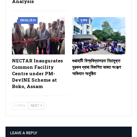
Analysis
ENGLISH
সুখবৰ
NECTAR Inaugurates
গুৱাহাটী বিশ্ববিদ্যালয়ত নিচামুক্ত
Common Facility
যুৱকৰ দ্বাৰা বিকশিত ভাৰত সংকল্প
Centre under PM-
অভিযান অনুষ্ঠিত
DevINE Scheme at
Boko, Assam
PREV
NEXT
LEAVE A REPLY