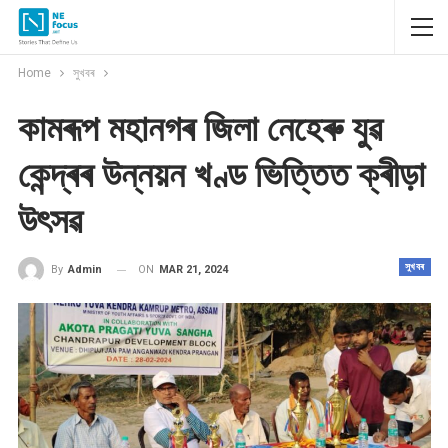
Home
সুখবৰ
কামৰূপ মহানগৰ জিলা নেহেৰু যুৱ
কেন্দ্ৰৰ উন্নয়ন খণ্ড ভিত্তিত ক্ৰীড়া
উৎসৱ
সুখবৰ
ON
MAR 21, 2024
By
Admin