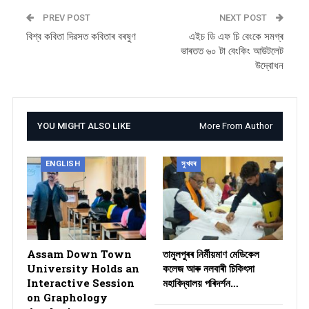
PREV POST
NEXT POST
বিশ্ব কবিতা দিৱসত কবিতাৰ বৰষুণ
এইচ ডি এফ চি বেংকে সমগ্ৰ
ভাৰতত ৬০ টা বেংকিং আউটলেট
উদ্বোধন
YOU MIGHT ALSO LIKE
More From Author
ENGLISH
সুখবৰ
Assam Down Town
তামুলপুৰৰ নিৰ্মীয়মাণ মেডিকেল
University Holds an
কলেজ আৰু নলবাৰী চিকিৎসা
Interactive Session
মহাবিদ্যালয় পৰিদৰ্শন…
on Graphology