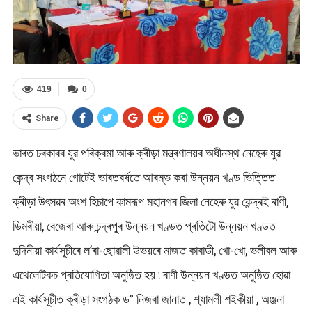
419
0
Share
ভাৰত চৰকাৰৰ যুৱ পৰিক্ৰমা আৰু ক্ৰীড়া মন্ত্ৰণালয়ৰ অধীনস্থ নেহেৰু যুৱ
কেন্দ্ৰ সংগঠনে গোটেই ভাৰতবৰ্ষতে আৰম্ভ কৰা উন্নয়ন খণ্ড ভিত্তিত
ক্ৰীড়া উৎসৱৰ অংশ হিচাপে কামৰূপ মহানগৰ জিলা নেহেৰু যুৱ কেন্দ্ৰই ৰাণী,
ডিমৰীয়া, বেজেৰা আৰু চন্দ্ৰপুৰ উন্নয়ন খণ্ডত প্ৰতিটো উন্নয়ন খণ্ডত
দুদিনীয়া কাৰ্যসূচীৰে ল’ৰা-ছোৱালী উভয়ৰে মাজত কাবাডী, খো-খো, ভলীবল আৰু
এথেলেটিকচ প্ৰতিযোগিতা অনুষ্ঠিত হয় ৷ ৰাণী উন্নয়ন খণ্ডত অনুষ্ঠিত হোৱা
এই কাৰ্যসূচীত ক্ৰীড়া সংগঠক ড° নিজৰা জানাত , শ্যামলী শইকীয়া , অঞ্জনা