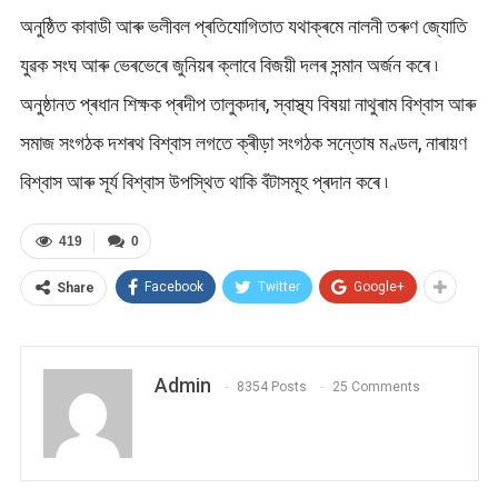
অনুষ্ঠিত কাবাডী আৰু ভলীবল প্ৰতিযোগিতাত যথাক্ৰমে নালনী তৰুণ জ্যোতি
যুৱক সংঘ আৰু ভেৰভেৰে জুনিয়ৰ ক্লাবে বিজয়ী দলৰ সন্মান অৰ্জন কৰে ৷
অনুষ্ঠানত প্ৰধান শিক্ষক প্ৰদীপ তালুকদাৰ, স্বাস্থ্য বিষয়া নাথুৰাম বিশ্বাস আৰু
সমাজ সংগঠক দশৰথ বিশ্বাস লগতে ক্ৰীড়া সংগঠক সন্তোষ মণ্ডল, নাৰায়ণ
বিশ্বাস আৰু সূৰ্য বিশ্বাস উপস্থিত থাকি বঁটাসমূহ প্ৰদান কৰে ৷
419
0
Facebook
Twitter
Google+
Share
Admin
8354 Posts
25 Comments