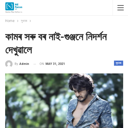
Home
সুখবৰ
কামৰ সৰু বৰ নাই-গুঞ্জনে নিদৰ্শন
দেখুৱালে
সুখবৰ
ON
MAY 31, 2021
By
Admin