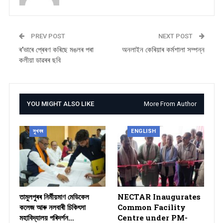
PREV POST
NEXT POST
ৰ’ভাৰে প্ৰেৰণ কৰিছে মঙলৰ পৰা
অনলাইন কেৰিয়াৰ কৰ্মশালা সম্পন্ন
কলীয়া ডাৱৰৰ ছবি
YOU MIGHT ALSO LIKE
More From Author
সুখবৰ
ENGLISH
তামুলপুৰৰ নিৰ্মীয়মাণ মেডিকেল
NECTAR Inaugurates
কলেজ আৰু নলবাৰী চিকিৎসা
Common Facility
মহাবিদ্যালয় পৰিদৰ্শন…
Centre under PM-