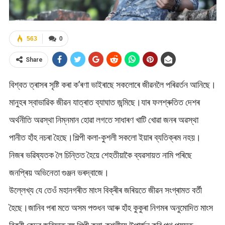
563
0
Share
বিশ্বত ত্ৰাসৰ সৃষ্টি কৰা ক’ৰণা ভাইৰাছে সকলোৰে জীৱনলৈ পৰিৱৰ্তন আনিছে।
মানুহৰ স্বাভাৱিক জীৱন যাত্ৰাত ব্যাঘাত জন্মিছে।যাৰ ফলশ্ৰুতিত দেশৰ
অৰ্থনীতি অৱস্থা নিম্নমান হোৱা লগতে সাধাৰণ খাটি খোৱা জনৰ অৱস্থা
পানীত হাঁহ নচৰা হৈছে।শিল্পী কলা-কুশলী সকলো ইয়াৰ ব্যতিক্ৰম নহয়।
নিজৰ ভৱিষ্যতক লৈ চিন্তিত হৈয়ে শেহতীয়াকৈ ব্যৱসায়ত নামি পৰিছে
জনপ্ৰিয় অভিনেতা গুঞ্জন ভৰদ্বাজে।
উল্লেখ্য যে তেওঁ মহানগৰীত মাংস বিক্ৰীৰ জৰিয়তে জীৱন সংগ্ৰামত বৰ্তী
হৈছে।জানিব পৰা মতে অসম পশুধন আৰু হাঁহ কুকুৰা নিগমৰ অনুমোদিত মাংস