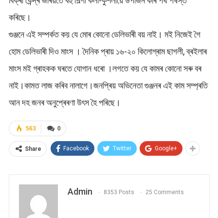
বিক্ৰী কেন্দ্ৰ জৰিয়তে বহু শিল্পী কলা-কুশলীয়ে উপাৰ্জন কৰি পথ পষস্ত
কৰিছে।
গুঞ্জনে এই সম্পৰ্কত কয় যে মোৰ কোনো ডেলিভাৰী বয় নাই। ম‌ই নিজেই গৈ
হোম ডেলিভাৰী দিও মাংস । দৈনিক প্ৰায় ১৬-২০ কিলোগ্ৰাম ছাগলী, ব্ৰ‌ইলাৰ
মাংস ম‌ই গ্ৰাহকক ঘৰতে যোগান ধৰো ।লগতে কয় যে কামৰ কোনো সৰু বৰ
নাই।কামত লাজ কৰিব নালাগে।জনপ্ৰিয় অভিনেতা গুঞ্জনৰ এই কাম সম্প্ৰতি
আন দহ জনৰ অনুপ্ৰেৰণা উৎস হৈ পৰিছে।
563
0
Facebook
Twitter
Google+
Share
Admin
8353 Posts
25 Comments