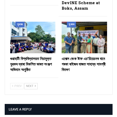
DevINE Scheme at
Boko, Assam
সুখবৰ
সুখবৰ
গুৱাহাটী বিশ্ববিদ্যালয়ত নিচামুক্ত
​এপেক্স বেংক ষ্টাফ এচ’চিয়েচনৰ বানে
যুৱকৰ দ্বাৰা বিকশিত ভাৰত সংকল্প
গৰকা ৰাইজৰ মাজত সাহায্য সামগ্ৰী
অভিযান অনুষ্ঠিত
বিতৰণ ​
PREV
NEXT
LEAVE A REPLY