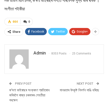
লক ডাউন মানি চলক, ক’ৰণা ভাইৰাছৰ লগতে পৰিবেশক সুস্থ কৰি ৰাখক ।
সংগীতা শইকীয়া
664
0
Facebook
Twitter
Google+
Share
Admin
8353 Posts
25 Comments
PREV POST
NEXT POST
ক’ৰণা ভাইৰাছৰ সংক্ৰমণ প্ৰতিৰোধ
মানৱতাৰ উৎকৃষ্ট নিদৰ্শন দাঙি ধৰিছে
কৰিবলৈ ৰাজ্য চৰকাৰৰ শেহতীয়া
পদক্ষেপ