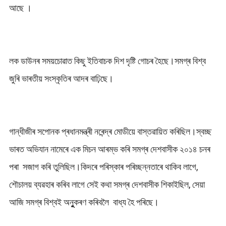
আছে ।
লক ডাউনৰ সময়চোৱাত কিছু ইতিবাচক দিশ দৃষ্টি গোচৰ হৈছে।সমগ্ৰ বিশ্ব
জুৰি ভাৰতীয় সংস্কৃতিৰ আদৰ বাঢ়িছে।
গান্ধীজীৰ সপোনক প্ৰধানমন্ত্ৰী নৰেন্দ্ৰ মোডীয়ে বাস্তৱায়িত কৰিছিল।স্বচ্ছ
ভাৰত অভিযান নামেৰে এক মিচন আৰম্ভ কৰি সমগ্ৰ দেশবাসীক ২০১৪ চনৰ
পৰা সজাগ কৰি তুলিছিল।কিদৰে পৰিস্কাৰ পৰিচ্ছন্নতাৰে থাকিব লাগে,
শৌচালয় ব্যৱহাৰ কৰিব লাগে সেই কথা সমগ্ৰ দেশবাসীক শিকাইছিল, সেয়া
আজি সমগ্ৰ বিশ্বই অনুুুুকৰণ কৰিবলৈ বাধ্য হৈ পৰিছে।