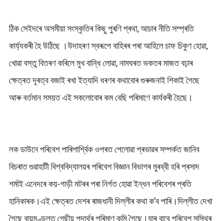
ঠিক সেইদৰে অসমীয়া সংস্কৃতিৰ কিছু পুৰণি প্ৰথা, আচাৰ নীতি সম্প্ৰতি
কাৰ্য্যকৰী হৈ উঠিছে ।উদাহৰণ স্বৰূপে বাহিৰৰ পৰা আহিলে চাফ চিকুণ হোৱা,
খোৱা বস্তু বিতৰণ কৰিলে মুখ বান্ধি লোৱা, নামঘৰত ভকতৰ মাজত বঢ়াৰ
ক্ষেত্ৰত দূৰত্ব বজাই ৰখা ইত্যাদি ধৰণৰ কথাবোৰ গুৰুজনাই শিকাই গৈছে
আৰু বৰ্তমান সময়ত এই সকলোবোৰ কম বেছি পৰিমাণে কাৰ্যকৰী হৈছে।
লক ডাউনে পৰিবেশ পাৰিপাৰ্শ্বিক ওপৰত পেলোৱা প্ৰভাৱৰ সম্পৰ্কত জানিব
বিচৰাত গুৱাহাটী বিশ্ববিদ্যালয়ৰ পৰিবেশ বিজ্ঞান বিভাগৰ মুৰব্বী হৰি প্ৰসাদ
শৰ্মাই এনেদৰে কয়-গাড়ী মটৰৰ পৰা নিৰ্গত হোৱা ইন্ধন পৰিবেশৰ প্ৰতি
হানিকাৰক।এই ক্ষেত্ৰত দেশৰ ৰাজধানী দিল্লীৰ কথা ক’ব পাৰি।দিল্লীত দেখা
গৈছে বায়ুমণ্ডলত গেছীয় পদাৰ্থৰ পৰিমাণ কমি গৈছে।যাৰ বাবে পৰিবেশ সুস্থিৰ