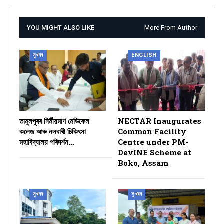
YOU MIGHT ALSO LIKE
More From Author
সুখবৰ
ENGLISH
তামুলপুৰৰ নিৰ্মীয়মাণ মেডিকেল
NECTAR Inaugurates
কলেজ আৰু নলবাৰী চিকিৎসা
Common Facility
মহাবিদ্যালয় পৰিদৰ্শন…
Centre under PM-
DevINE Scheme at
Boko, Assam
সুখবৰ
সুখবৰ