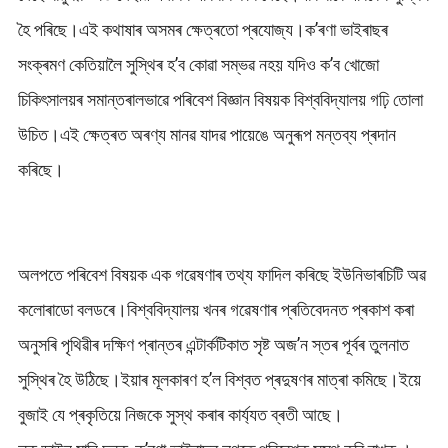
হৈ পৰিছে।এই কথাষাৰ অসমৰ ক্ষেত্ৰতো প্ৰযোজ্য।ক’ৰণা ভাইৰাছৰ
সংক্ৰমণ কেতিয়ালৈ সুস্থিৰ হ’ব কোৱা সম্ভৱ নহয় যদিও ক’ব খোজো
চিকিৎসালয়ৰ সমান্তৰালভাৱে পৰিবেশ বিজ্ঞান বিষয়ক বিশ্ববিদ্যালয় গঢ়ি তোলা
উচিত।এই ক্ষেত্ৰত অৰণ্য মানৱ যাদৱ পায়েঙে অনুৰূপ মন্তব্য প্ৰদান
কৰিছে।
অলপতে পৰিবেশ বিষয়ক এক গৱেষণাৰ তথ্য ফাদিল কৰিছে ইউনিভাৰচিটি অৱ
কলোৰাডো বলডৰে।বিশ্ববিদ্যালয় খনৰ গৱেষণাৰ প্ৰতিবেদনত প্ৰকাশ কৰা
অনুসৰি পৃথিৱীৰ দক্ষিণ প্ৰান্তৰ এন্টাৰ্কটিকাত সৃষ্ট অজ’ন স্তৰ পূৰ্বৰ তুলনাত
সুস্থিৰ হৈ উঠিছে।ইয়াৰ মূলকাৰণ হ’ল বিশ্বত প্ৰদুষণৰ মাত্ৰা কমিছে।ইয়ে
বুজাই যে প্ৰকৃতিয়ে নিজকে সুস্থ কৰাৰ কাৰ্য্যত ব্ৰতী আছে।