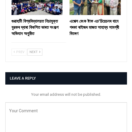
গুৱাহাটী বিশ্ববিদ্যালয়ত নিচামুক্ত
​এপেক্স বেংক ষ্টাফ এচ’চিয়েচনৰ বানে
যুৱকৰ দ্বাৰা বিকশিত ভাৰত সংকল্প
গৰকা ৰাইজৰ মাজত সাহায্য সামগ্ৰী
অভিযান অনুষ্ঠিত
বিতৰণ ​
PREV
NEXT
LEAVE A REPLY
Your email address will not be published.