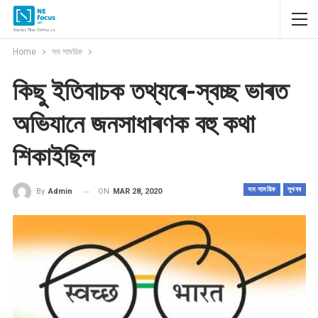
Home
সম সাময়িক
কিছু ইতিবাচক তথ্যৰে-স্বচ্ছ ভাৰত
অভিযানে জনসাধাৰণক বহু কথা
শিকাইছিল
সম সাময়িক
সুখবৰ
ON
MAR 28, 2020
By
Admin