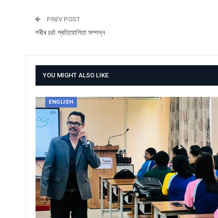
PREV POST
শৰীৰ চৰ্চা প্ৰতিযোগিতা সম্পন্ন
YOU MIGHT ALSO LIKE
ENGLISH