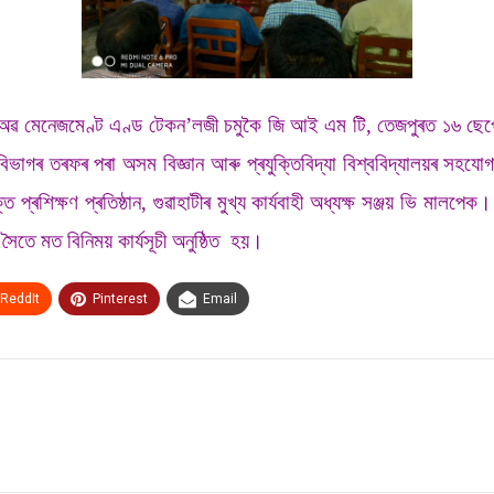
টিটিউট অৱ মেনেজমেণ্ট এণ্ড টেকন’লজী চমুকৈ জি আই এম টি, তেজপুৰত ১৬ ছেপ
ক বিভাগৰ তৰফৰ পৰা অসম বিজ্ঞান আৰু প্ৰযুক্তিবিদ্যা বিশ্ববিদ্যালয়ৰ সহয
তি প্ৰশিক্ষণ প্ৰতিষ্ঠান, গুৱাহাটীৰ মুখ্য কাৰ্যবাহী অধ্যক্ষ সঞ্জয় ভি মাল
সৈতে মত বিনিময় কাৰ্যসূচী অনুষ্ঠিত হয়।
ReddIt
Pinterest
Email