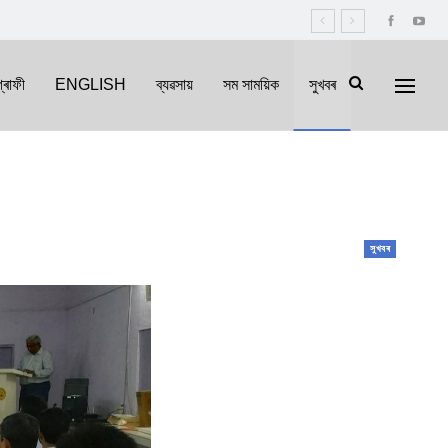
্ৰাফী
ENGLISH
ব্যৱসায়
সম সাময়িক
সুখবৰ
সুখবৰ