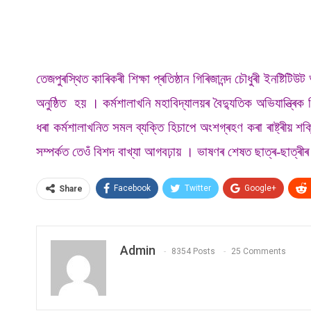
তেজপুৰস্থিত কাৰিকৰী শিক্ষা প্ৰতিষ্ঠান গিৰিজানন্দ চৌধুৰী ইনষ্
অনুষ্ঠিত হয় । কৰ্মশালাখনি মহাবিদ্যালয়ৰ বৈদ্যুতিক অভিযান্ত্ৰি
ধৰা কৰ্মশালাখনিত সমল ব্যক্তি হিচাপে অংশগ্ৰহণ কৰা ৰাষ্ট্ৰীয় শক্
সম্পৰ্কত তেওঁ বিশদ বাখ্যা আগবঢ়ায় । ভাষণৰ শেষত ছাত্ৰ-ছাত্ৰীৰ 
Facebook
Twitter
Google+
Share
Admin
8354 Posts
25 Comments