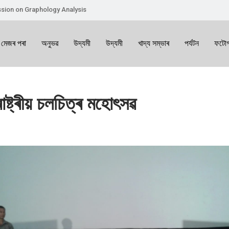
sion on Graphology Analysis
 মেজৰ পৰা
অনুভৱ
উদ্যমী
উদ্যমী
খাদ্য সম্ভাৰ
পৰ্যটন
ফটোগ
াষ্ট্ৰীয় চলচিত্ৰ মহোৎসৱ