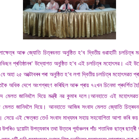
ক্ষেত্ৰ আৰু জ্যোতি চিত্ৰবনত অনুষ্ঠিত হ’ব দ্বিতীয় গুৱাহাটী চলচিত্
িভিছন প্ৰতিষ্ঠানৰ’ উদ্যোগত অনুষ্ঠিত হ’ব এই চলচিত্ৰ মহোৎসৱ। এই উদ
য় যে অহা ২৫ অক্টোবৰৰ পৰা অনুষ্ঠিত হ’ব লগা দ্বিতীয় চলচিত্ৰ মহোৎসৱত প্ৰ
 অধিক দেশে অংশগ্ৰহণ কৰিছিল আৰু প্ৰায় ৭২খন চিনেমা প্ৰদৰ্শিত হৈছিল
াদ মেলত জানিবলৈ দিয়ে মন্ত্ৰী নৱ কুমাৰ দলে।আনহাতে এই মহোৎসৱ
 মেলত জানিবলৈ দিয়ে। আনহাতে আজিৰ সংবাদ মেলত জ্যোতি চিত্ৰবনৰ অধ্
। সেয়ে এই ক্ষেত্ৰত তেওঁ সংবাদ মাধ্যমৰ সহায় সহযোগিতা আশা কৰি কয় যে
ৰাৰ উপৰিও দুয়োটা উপত্যকাৰ তথা উত্তৰ পূৰ্বাঞ্চলৰ পাঁচ শতাধিক ছাত্ৰ ছাত্ৰ