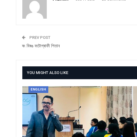
PREV POST
ৰং বিৰঙ ফটোগ্ৰাফী শিতান
YOU MIGHT ALSO LIKE
ENGLISH