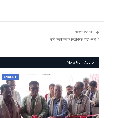
NEXT POST
নাৰী সৱলীকৰণৰ বিজ্ঞাপনত হাড়গিলাৰাণী
More From Author
ENGLISH