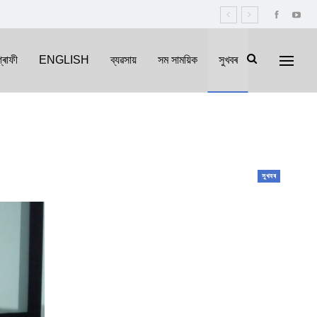
্ৰাফী
ENGLISH
ব্যৱসায়
সম সাময়িক
সুখবৰ
সুখবৰ