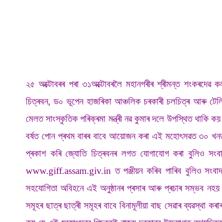
২৫ অক্টোবৰৰ পৰা ৩১অক্টোবৰলৈ মহানগৰীৰ শ্ৰীমন্ত শংকৰদেৱ কলা
চিত্ৰবন, ড০ ভূপেন হাজৰিকা আঞ্চলিক চৰকাৰী চলচিত্ৰ আৰু টেল
মেলত সাংস্কৃতিক পৰিক্ৰমা মন্ত্ৰী নৱ কুমাৰ দলে উপস্থিত থাকি ক
বৰ্ষত পোন প্ৰথম বাৰৰ বাবে আয়োজন কৰা এই মহোৎসৱত ৩০ খনতকৈ
প্ৰকাশ কৰি জ্যোতি চিত্ৰবনৰ লগত যোগাযোগ কৰা বুলিও সংব
www.giff.assam.giv.in ত পঞ্জীয়ন কৰিব পাৰিব বুলিও সংবাদ
সহযোগিতা অবিহনে এই অনুষ্ঠানৰ প্ৰসাৰ আৰু প্ৰচাৰ সম্ভব নহয়
সমূহৰ ছাত্ৰ ছাত্ৰী সমূহৰ বাবে বিনামূলীয়া বাছ সেৱাৰ ব্যৱস্থা ক