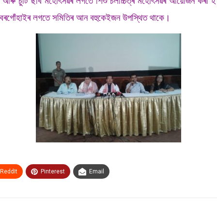
 আৰু চুটি ছবি মহোৎসৱৰ লগতে শিশু চলচ্চিত্ৰ মহোৎসৱৰ আয়োজন কৰা হ’ব
 বৰগোঁহাইৰ লগতে সমিতিৰ আন বহুকেইজন উপস্থিত থাকে।
ReddIt
Pinterest
Email