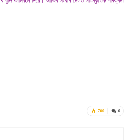
 বুলি জানিবলৈ দিয়ে। আজিৰ সংবাদ মেলত সাংস্কৃতিক পৰিক্ৰমা
700
0