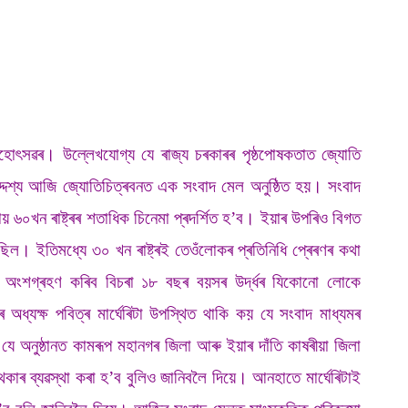
ৰ মহোৎসৱৰ। উল্লেখযোগ্য যে ৰাজ্য চৰকাৰৰ পৃষ্ঠপোষকতাত জ্যোতি
্দেশ্য আজি জ্যোতিচিত্ৰবনত এক সংবাদ মেল অনুষ্ঠিত হয়। সংবাদ
ায় ৬০খন ৰাষ্ট্ৰৰ শতাধিক চিনেমা প্ৰদৰ্শিত হ’ব। ইয়াৰ উপৰিও বিগত
। ইতিমধ্যে ৩০ খন ৰাষ্ট্ৰই তেওঁলোকৰ প্ৰতিনিধি প্ৰেৰণৰ কথা
ত অংশগ্ৰহণ কৰিব বিচৰা ১৮ বছৰ বয়সৰ উৰ্দ্ধৰ যিকোনো লোকে
যক্ষ পবিত্ৰ মাৰ্ঘেৰিটা উপস্থিত থাকি কয় যে সংবাদ মাধ্যমৰ
 অনুষ্ঠানত কামৰূপ মহানগৰ জিলা আৰু ইয়াৰ দাঁতি কাষৰীয়া জিলা
ী থকাৰ ব্যৱস্থা কৰা হ’ব বুলিও জানিবলৈ দিয়ে। আনহাতে মাৰ্ঘেৰিটাই