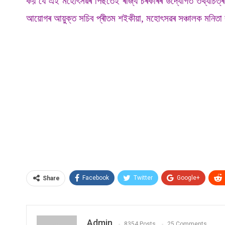
কয় যে এই মহোৎসৱৰ পিছতেই ৰাজ্য চৰকাৰৰ উদ্যোগত তথ্যচিত্ৰ
আয়োগৰ আয়ুক্ত সচিব প্ৰীতম শইকীয়া, মহোৎসৱৰ সঞ্চালক মনিতা
Facebook
Twitter
Google+
Share
Admin
8354 Posts
25 Comments