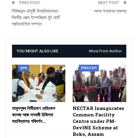
PREV POST
NEXT POST
গিৰিজানন্দ চৌধুৰী বিশ্ববিদ্যালয়ত
অসম সন্তানৰ সাফল্য
দ্বিতীয় লেক্স ইম্পেৰিয়াম মুট কোৰ্ট
প্ৰতিযোগিতা সম্পন্ন
YOU MIGHT ALSO LIKE
More From Author
সুখবৰ
ENGLISH
তামুলপুৰৰ নিৰ্মীয়মাণ মেডিকেল
NECTAR Inaugurates
কলেজ আৰু নলবাৰী চিকিৎসা
Common Facility
মহাবিদ্যালয় পৰিদৰ্শন…
Centre under PM-
DevINE Scheme at
Boko, Assam