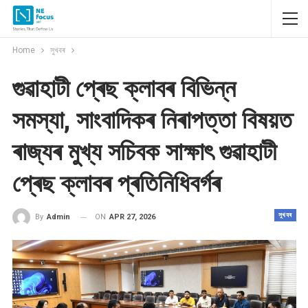
Home
সুখবৰ
গুৱাহাটী প্ৰেছ ক্লাবৰ বিভিন্ন
সমস্যা, সাংবাদিকৰ নিৰাপত্তা বিষয়ত
ৰাজ্যৰ মুখ্য সচিবক সাক্ষাৎ গুৱাহাটী
প্ৰেছ ক্লাবৰ প্ৰতিনিধিবৰ্গৰ
সুখবৰ
ON
APR 27, 2026
By
Admin