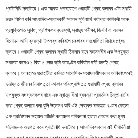
প্ৰতিনিধি দলটোৱে। এক স্মাৰক পত্ৰযোগে গুৱাহাটী প্ৰেছ ক্লাবৰ এটা স্থায়ী
ভৱন নিৰ্মাণ কৰি সাংবাদিক-সংবাদকর্মী সকলৰ সুবিধাৰ্থে পর্যাপ্ত কাৰিকৰী আৰু
প্রযুক্তিগত সুবিধা, প্রশিক্ষণৰ ব্যৱস্থা, স্বাস্থ্য পৰীক্ষা, জিৰণি বা অৱসৰ
বিনোদন আদি ব্যৱস্থা উপলব্ধ কৰিবলৈ চৰকাৰৰ সহযোগিতা বিচাৰে প্ৰেছ
ক্লাবে। গুৱাহাটী প্ৰেছ ক্লাবৰ স্থায়ী ঠিকনাৰ বাবে মহানগৰীৰ এক উপযুক্ত
স্থানত কমেও ১ বিঘা ৫ লেচা ভূমি আৱণ্টন কৰিবলৈ দাবী জনাই প্ৰেছ
ক্লাবে। আনহাতে গুৱাহাটীত কর্মৰত সাংবাদিক-সংবাদকৰ্মীসকলৰ অধিকাংশৰেই
ভৱিষ্যত জীৱনৰ নিৰাপত্তা নথকাৰ পৰিপ্ৰেক্ষিতত গুৱাহাটী প্ৰেছ ক্লাবৰ
উপযুক্ত সদস্যসকলৰ বাবে এক স্বাস্থ্য বীমা ব্যৱস্থা প্রৱর্তনৰ চিন্তা-চর্চাৰ
কথা প্ৰেছ ক্লাবে কৰা বুলি উল্লেখ কৰি এই ক্ষেত্ৰত ৰাজহুৱা খণ্ডৰ কোনো
এক প্রতিষ্ঠানৰ সহায়ত আঁচনি ৰূপায়নৰ পৰিকল্পনা হাতত লোৱাৰ কথা মুখ্য
সচিবজনক অৱগত কৰে প্ৰতিনিধি দলটোৱে। সাংবাদিকসকলৰ এই দীৰ্ঘদিনীয়া
অভাৱ পূৰণ কৰাৰ ক্ষেত্রত চৰকাৰৰ পৰা সহযোগিতা বিচাৰে গুৱাহাটী প্ৰেছ