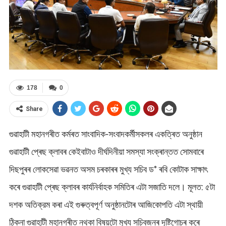
178
0
Share
গুৱাহাটী মহানগৰীত কৰ্মৰত সাংবাদিক-সংবাদকৰ্মীসকলৰ একত্ৰিত অনুষ্ঠান
গুৱাহাটী প্ৰেছ ক্লাবৰ কেইবাটাও দীৰ্ঘদিনীয়া সমস্যা সংক্ৰান্তত সোমবাৰে
দিছপুৰৰ লোকসেৱা ভৱনত অসম চৰকাৰৰ মুখ্য সচিব ড° ৰবি কোটাক সাক্ষাৎ
কৰে গুৱাহাটী প্ৰেছ ক্লাবৰ কাৰ্যনিৰ্বাহক সমিতিৰ এটা সজাতি দলে। মূলত: ৫টা
দশক অতিক্রম কৰা এই গুৰুত্বপূৰ্ণ অনুষ্ঠানটোৰ আজিকোপতি এটা স্থায়ী
ঠিকনা গুৱাহাটী মহানগৰীত নথকা বিষয়টো মুখ্য সচিবজনৰ দৃষ্টিগোচৰ কৰে