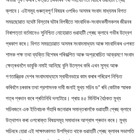
ক্লাবে। এইসমূহ গুৰুত্বপূৰ্ণ বিষয়ৰ ওপৰিও অসমৰ সংবাদ মাধ্যমৰ বিগত
সময়ছোৱাত যথেষ্ট বিস্তাৰ ঘটাৰ বিপৰীতে সাংবাদিক-সংবাদকর্মীসকলৰ জীৱনৰ
নিৰাপত্তা বৰ্তমানেও সুনিশ্চিত নোহোৱাত গুৱাহাটী প্ৰেছ ক্লাবে গভীৰ উদ্বেগ
প্ৰকাশ কৰে। বিগত সময়চোৱাত অসমৰ সংবাদমাধ্যম আৰু সাংবাদিকৰ ওপৰত
শাসক পক্ষ তথা ব্যক্তি বিশেষৰ পৰিকল্পিত আৰু অপ্রৰোচিত আক্রমণে সংবাদ
ক্ষেত্ৰখনলৈ ভাবুকি নমাই আনিছে বুলি উল্লেখ কৰি এখন সুস্থ আৰু
গণতান্ত্রিক দেশৰ সংবাদমাধ্যমে স্বাধীনভাৱে কাম কৰাৰ পৰিৱেশ নিশ্চিত
কৰিবলৈ চৰকাৰ তথা প্রশাসনক দাবী জনাই মুখ্য সচিব ড° ৰবি কোটাক স্মাৰক
পত্ৰ প্ৰদান কৰে প্ৰতিনিধি দলটোৱে। প্ৰায় ৪৫ মিনিটৰ বৈঠকত মুখ্য
সচিবজনে এক ইতিবাচক সঁহাৰি জনোৱাৰ সমান্তৰালকৈ গুৱাহাটী প্ৰেছ ক্লাবে
উত্থাপন কৰা ওপৰোক্ত বিষয়সমূহ সমাধানৰ আশ্বাস প্ৰদান কৰে। মুখ্য
সচিবৰে হোৱা এই সাক্ষাৎকালত উপস্থিত থাকে গুৱাহাটী প্ৰেছ ক্লাবৰ সভাপতি