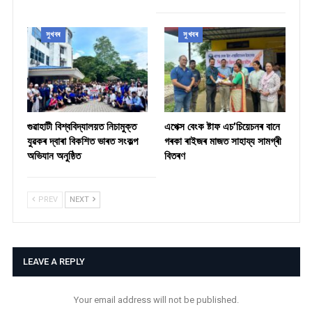
সুখবৰ
সুখবৰ
গুৱাহাটী বিশ্ববিদ্যালয়ত নিচামুক্ত
​এপেক্স বেংক ষ্টাফ এচ’চিয়েচনৰ বানে
যুৱকৰ দ্বাৰা বিকশিত ভাৰত সংকল্প
গৰকা ৰাইজৰ মাজত সাহায্য সামগ্ৰী
অভিযান অনুষ্ঠিত
বিতৰণ ​
PREV
NEXT
LEAVE A REPLY
Your email address will not be published.