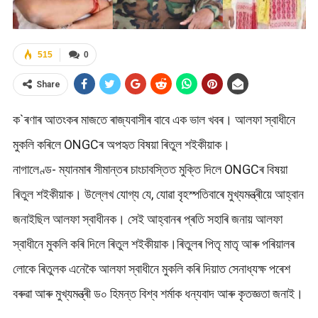
515
0
Share
ক`ৰণাৰ আতংকৰ মাজতে ৰাজ্যবাসীৰ বাবে এক ভাল খবৰ। আলফা স্বাধীনে
মুকলি কৰিলে ONGCৰ অপহৃত বিষয়া ৰিতুল শইকীয়াক।
নাগালেণ্ড- ম্যানমাৰ সীমান্তৰ চাংচাবস্তিত মুক্তি দিলে ONGCৰ বিষয়া
ৰিতুল শইকীয়াক। উল্লেখ যোগ্য যে, যোৱা বৃহস্পতিবাৰে মুখ্যমন্ত্ৰীয়ে আহ্বান
জনাইছিল আলফা স্বাধীনক। সেই আহ্বানৰ প্ৰতি সহাৰি জনায় আলফা
স্বাধীনে মুকলি কৰি দিলে ৰিতুল শইকীয়াক।ৰিতুলৰ পিতৃ মাতৃ আৰু পৰিয়ালৰ
লোকে ৰিতুলক এনেকৈ আলফা স্বাধীনে মুকলি কৰি দিয়াত সেনাধ্যক্ষ পৰেশ
বৰুৱা আৰু মুখ্যমন্ত্ৰী ড০ হিমন্ত বিশ্ব শৰ্মাক ধন্যবাদ আৰু কৃতজ্ঞতা জনাই।