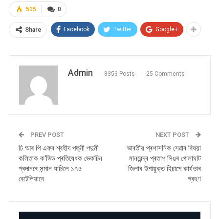
515
0
Facebook
Twitter
Google+
Share
Admin
8353 Posts
25 Comments
PREV POST
NEXT POST
চি আৰ পি এফৰ শ্বহীদ পত্নী পদুমী
ভাৰতীয় প্ৰশাসনিক সেৱাৰ বিষয়া
কলিতাক ক’ভিড প্ৰতিষেধক ভেকচিন
মানৱেন্দ্ৰ প্ৰতাপ সিঙৰ গোলাঘাট
প্ৰদানৰে সন্মান যাচিলে ১৭৫
জিলাৰ উপায়ুক্ত হিচাপে কাৰ্যভাৰ
বেটেলিয়ানে
গ্ৰহণ