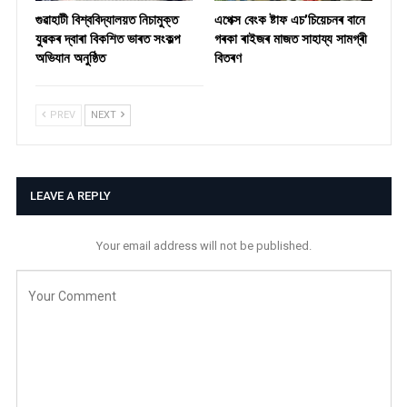
গুৱাহাটী বিশ্ববিদ্যালয়ত নিচামুক্ত
​এপেক্স বেংক ষ্টাফ এচ’চিয়েচনৰ বানে
যুৱকৰ দ্বাৰা বিকশিত ভাৰত সংকল্প
গৰকা ৰাইজৰ মাজত সাহায্য সামগ্ৰী
অভিযান অনুষ্ঠিত
বিতৰণ ​
PREV
NEXT
LEAVE A REPLY
Your email address will not be published.