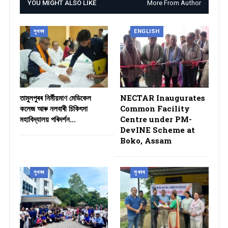
YOU MIGHT ALSO LIKE
More From Author
সুখবৰ
ENGLISH
তামুলপুৰৰ নিৰ্মীয়মাণ মেডিকেল
NECTAR Inaugurates
কলেজ আৰু নলবাৰী চিকিৎসা
Common Facility
মহাবিদ্যালয় পৰিদৰ্শন…
Centre under PM-
DevINE Scheme at
Boko, Assam
সুখবৰ
সুখবৰ