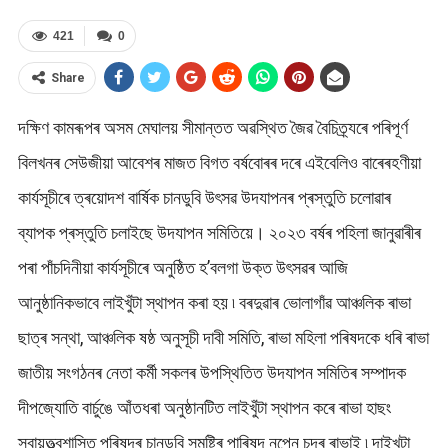
421
0
Share
দক্ষিণ কামৰূপৰ অসম মেঘালয় সীমান্তত অৱস্থিত জৈৱ বৈচিত্ৰ্যৰে পৰিপূৰ্ণ
বিলখনৰ সেউজীয়া আবেশৰ মাজত বিগত বৰ্ষবোৰৰ দৰে এইবেলিও বাৰেৰহণীয়া
কাৰ্যসূচীৰে ত্ৰয়োদশ বাৰ্ষিক চানডুবি উৎসৱ উদযাপনৰ প্ৰস্তুতি চলোৱাৰ
ব্যাপক প্ৰস্তুতি চলাইছে উদযাপন সমিতিয়ে। ২০২৩ বৰ্ষৰ পহিলা জানুৱাৰীৰ
পৰা পাঁচদিনীয়া কাৰ্যসূচীৰে অনুষ্ঠিত হ’বলগা উক্ত উৎসৱৰ আজি
আনুষ্ঠানিকভাবে লাইখুঁটা স্থাপন কৰা হয় ৷ বৰদুৱাৰ ভোলাগাঁৱ আঞ্চলিক ৰাভা
ছাত্ৰ সন্থা, আঞ্চলিক ষষ্ঠ অনুসূচী দাবী সমিতি, ৰাভা মহিলা পৰিষদকে ধৰি ৰাভা
জাতীয় সংগঠনৰ নেতা কৰ্মী সকলৰ উপস্থিতিত উদযাপন সমিতিৰ সম্পাদক
দীপজ্যোতি বাৰ্চুঙে আঁতধৰা অনুষ্ঠানটিত লাইখুঁটা স্থাপন কৰে ৰাভা হাছং
স্বায়ত্ত্বশাসিত পৰিষদৰ চানডুবি সমষ্টিৰ পাৰিষদ নৃপেন চন্দ্ৰ ৰাভাই ৷ দাইখুটা