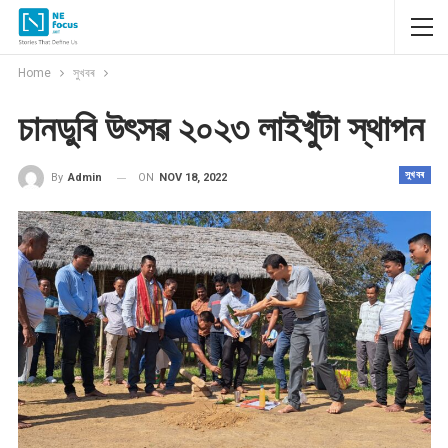
Home
সুখবৰ
চানডুবি উৎসৱ ২০২৩ লাইখুঁটা স্থাপন
সুখবৰ
ON
NOV 18, 2022
By
Admin