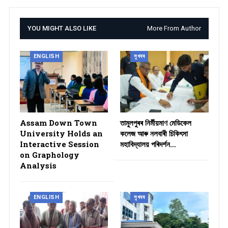
YOU MIGHT ALSO LIKE
More From Author
ENGLISH
সুখবৰ
Assam Down Town
তামুলপুৰৰ নিৰ্মীয়মাণ মেডিকেল
University Holds an
কলেজ আৰু নলবাৰী চিকিৎসা
Interactive Session
মহাবিদ্যালয় পৰিদৰ্শন…
on Graphology
Analysis
ENGLISH
সুখবৰ