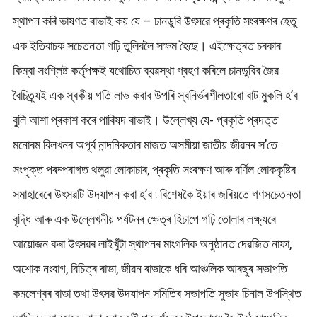
স্থাপন কৰি ভাষণত ৰাভাই কয় যে – চানডুবি উৎসৱে প্ৰকৃতি সংৰক্ষণৰ হেতু
এক ইতিবাচক সচেতনতা গঢ়ি তুলিবলৈ সক্ষম হৈছে। এইক্ষেত্ৰত চৰকাৰ
কিম্বা সংশ্লিষ্ট কৰ্তৃপক্ষই যথোচিত ব্যৱস্থা গ্ৰহণ কৰিলে চানডুবিৰ জৈৱ
বৈচিত্ৰ্যই এক স্বকীয় গতি লাভ কৰাৰ উপৰি স্বনিৰ্ভৰশীলতাৰো বাট মুকলি হ’ব
বুলি আশা প্ৰকাশ কৰে পাৰিষদ ৰাভাই। উল্লেখ্য যে- প্ৰকৃতি প্ৰদত্ত
মনোৰম বিলখনৰ অপূৰ্ব নান্দনিকতাৰ মাজত অসমীয়া জাতীয় জীৱনৰ স’তে
সংপৃক্ত পৰম্পৰাগত থলুৱা লোকাচাৰ, প্ৰকৃতি সংৰক্ষণ আৰু বৰ্ণিল লোককৃষ্টিৰ
সমাহাৰেৰে উৎসৱটি উদযাপন কৰা হ’ব ৷ বিশেষকৈ ইয়াৰ জৰিয়তে গণসচেতনতা
বৃদ্ধি আৰু এক উল্লেখনীয় পৰ্যটনৰ ক্ষেত্ৰ হিচাপে গঢ়ি তোলাৰ লক্ষ্যৰে
আয়োজন কৰা উৎসৱৰ লাইখুঁটা স্থাপনৰ মাংগলিক অনুষ্ঠানত দেৱজিত নাফা,
অশোক নংবাগ, বিচিত্ৰ ৰাভা, জীৱন ৰাভাকে ধৰি আঞ্চলিক আৰছুৰ সভাপতি
কমলেশ্বৰ ৰাভা তথা উৎসৱ উদযাপন সমিতিৰ সভাপতি সুভাষ চিনাল উপস্থিত