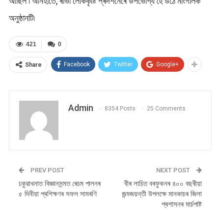
আছিল ৷ আনহাতে, ৰাভা লোককৃষ্টি প্ৰদৰ্শনেৰে উপভোগ্য হৈ উঠে মাংগলিক
অনুষ্ঠানটি৷
421
0
Facebook
Twitter
Google+
Share
Admin
8354 Posts
25 Comments
PREV POST
NEXT POST
ঢকুৱাখনাত বিজ্ঞানসন্মত ৰেচম পালনৰ
বীৰ লাচিত বৰফুকনৰ ৪০০ বছৰীয়া
৫ দিনীয়া প্ৰশিক্ষণৰ সফল সামৰণি
জন্মজয়ন্তী উপলক্ষে মানকাচৰ জিলা
প্ৰশাসনৰ মাৰ্চপাষ্ট