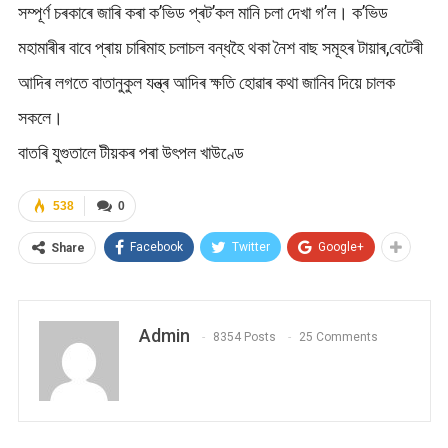
সম্পূৰ্ণ চৰকাৰে জাৰি কৰা ক’ভিড প্ৰট’কল মানি চলা দেখা গ’ল। ক’ভিড
মহামাৰীৰ বাবে প্ৰায় চাৰিমাহ চলাচল বন্ধহৈ থকা নৈশ বাছ সমূহৰ টায়াৰ,বেটেৰী
আদিৰ লগতে বাতানুকুল যন্ত্ৰ আদিৰ ক্ষতি হোৱাৰ কথা জানিব দিয়ে চালক
সকলে।
বাতৰি যুগুতালে টীয়কৰ পৰা উৎপল খাউণ্ডে
538
0
Facebook
Twitter
Google+
Share
Admin
8354 Posts
25 Comments