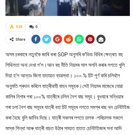
538
0
Share
অসম চৰকাৰে নতুনকৈ জাৰি কৰা SOP অনুসৰি ক’ভিড বিধিৰ ক্ষেত্ৰত বহু
শিথিলতা অনা দেখা গ’ল।আন বহু নীতি নিয়মৰ সাল সলনি কৰাৰ লগতে খুলি
দিয়া হ’ল আন্তঃ জিলা যাতায়ত ব্যৱস্থা। ১০০ % চিট পূৰ্ণ কৰি চলিবলৈ
অনুমতি প্ৰদান কৰিলে যাত্ৰীবাহী বাহন সমূহক।সেই নিয়মৰ মাজেৰে যোৱা
কালিৰ নিশাৰ পৰা ১০০% যাত্ৰীৰে চলিল নৈশ বাছ সমূহ। বুধবাৰে সন্ধিয়াৰ
পৰা চলা নৈশ বাছ সমূহৰ যাত্ৰী বহা চিট সমূহৰ লগতে সমগ্ৰ বাছ খন চেনিটাইজ
কৰা হৈছে বুলি জানিব দিছে। যাত্ৰী সকলৰ লগতে চালক -পৰিচালক সকলে
মাস্ক পিন্ধা আৰু যাত্ৰী বাচত উঠাৰ সময়ত হাতত চেনিটাইজাৰ সনা আদি