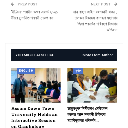
PREV POST
NEXT POST
‘ইণ্ডিয়া প্ৰাইম অথৰ এৱাৰ্ড ২০২১
যান বাহন আইন ভংগকাৰী বাহন ,
বঁটাৰে সন্মানিত পল্লৱী নেওগ বৰা
চালকৰ বিৰুদ্ধে কামৰূপ মহানগৰ
জিলা প্ৰৱৰ্তক পৰিবহণ বিভাগৰ
অভিযান
YOU MIGHT ALSO LIKE
More From Author
ENGLISH
সুখবৰ
Assam Down Town
তামুলপুৰৰ নিৰ্মীয়মাণ মেডিকেল
University Holds an
কলেজ আৰু নলবাৰী চিকিৎসা
Interactive Session
মহাবিদ্যালয় পৰিদৰ্শন…
on Graphology