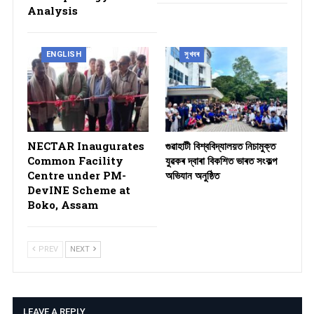
Analysis
ENGLISH
সুখবৰ
NECTAR Inaugurates
গুৱাহাটী বিশ্ববিদ্যালয়ত নিচামুক্ত
Common Facility
যুৱকৰ দ্বাৰা বিকশিত ভাৰত সংকল্প
Centre under PM-
অভিযান অনুষ্ঠিত
DevINE Scheme at
Boko, Assam
PREV
NEXT
LEAVE A REPLY