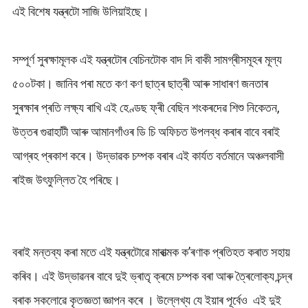
এই বিশেষ যন্ত্ৰটো সাজি উলিয়াইছে।
সম্পূৰ্ণ সুৰক্ষামূলক এই যন্ত্ৰটোৰ বেচিনটোক বাদ দি বাকী সামগ্ৰীসমূহৰ মূল্য
৫০০টকা। জানিব পৰা মতে কণ কণ ছাত্ৰ ছাত্ৰী আৰু সাধাৰণ জনতাৰ
সুৰক্ষাৰ প্ৰতি লক্ষ্য ৰাখি এই হেণ্ডছ ফ্ৰী বেছিন শংকৰদেৱ শিশু নিকেতন,
উত্তৰ গুৱাহাটী আৰু আমানগাঁওৰ ডি চি অফিচত উপলব্ধ কৰাৰ বাবে বৰাই
আগ্ৰহ প্ৰকাশ কৰে। উদ্ভাৱক চম্পক বৰাৰ এই কাৰ্যত বৰ্তমানে অঞ্চলবাসী
ৰাইজ উৎফুল্লিত হৈ পৰিছে।
বৰাই মন্তব্য কৰা মতে এই যন্ত্ৰটোৱে মাৰাত্মক ক’ৰণাক প্ৰতিহত কৰাত সহায়
কৰিব। এই উদ্ভাৱনৰ বাবে দুই ভ্ৰাতৃ ক্ৰমে চম্পক বৰা আৰু ত্ৰৈলোক্য চন্দ্ৰ
বৰাক সকলোৱে কৃতজ্ঞতা জ্ঞাপন কৰে । উল্লেখ্য যে ইয়াৰ পূৰ্বেও এই দুই