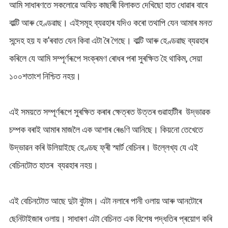
আমি সাধাৰণতে সকলোৱে অফিচ কাছাৰী বিলাকত দেখিছো হাত ধোৱাৰ বাবে
বাল্টি আৰু হেণ্ডৱাছ। এইসমূহ ব্যৱহাৰ যদিও কৰো তথাপি যেন আমাৰ মনত
সন্দেহ হয় য ক’ৰবাত যেন কিবা এটা ৰৈ গৈছে। বাল্টি আৰু হেণ্ডৱাছ ব্যৱহাৰ
কৰিলে যে আমি সম্পূৰ্ণৰূপে সংক্ৰমণ ৰোধৰ পৰা সুৰক্ষিত হৈ থাকিম, সেয়া
১০০শতাংশ নিশ্চিত নহয়।
এই সময়তে সম্পূৰ্ণৰূপে সুৰক্ষিত কৰাৰ ক্ষেত্ৰত উত্তৰ গুৱাহাটীৰ উদ্ভাৱক
চম্পক বৰাই আমাৰ মাজলৈ এক আশাৰ ৰেঙণি আনিছে। কিয়নো তেখেতে
উদ্ভাৱন কৰি উলিয়াইছে হেণ্ডছ ফ্ৰী স্মাৰ্ট বেচিনৰ। উল্লেখ্য যে এই
বেচিনটোত হাতৰ ব্যৱহাৰ নহয়।
এই বেচিনটোত আছে দুটা বুটাম। এটা নলাৰে পানী ওলায় আৰু আনটোৰে
ছেনিটাইজাৰ ওলায়। সাধাৰণ এটা বেচিনত এক বিশেষ পদ্ধতিৰ প্ৰয়োগ কৰি