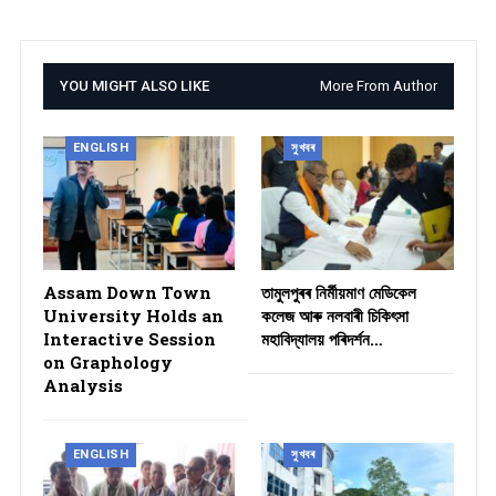
YOU MIGHT ALSO LIKE
More From Author
ENGLISH
সুখবৰ
Assam Down Town
তামুলপুৰৰ নিৰ্মীয়মাণ মেডিকেল
University Holds an
কলেজ আৰু নলবাৰী চিকিৎসা
Interactive Session
মহাবিদ্যালয় পৰিদৰ্শন…
on Graphology
Analysis
ENGLISH
সুখবৰ