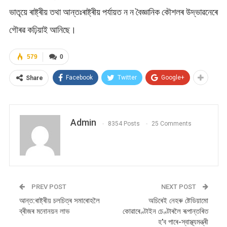
ভাতৃয়ে ৰাষ্ট্ৰীয় তথা আন্তঃৰাষ্ট্ৰীয় পৰ্যায়ত ন ন বৈজ্ঞানিক কৌশলৰ উদ্ভাৱনেৰে
গৌৰৱ কঢ়িয়াই আনিছে।
579
0
Facebook
Twitter
Google+
Share
Admin
8354 Posts
25 Comments
PREV POST
NEXT POST
আন্ত:ৰাষ্ট্ৰীয় চলচিত্ৰ সমাৰোহলৈ
অচিৰেই নেহৰু ষ্টেডিয়ামো
ব্ৰীজৰ মনোনয়ন লাভ
কোৱাৰেণ্টাইন চেণ্টাৰলৈ ৰূপান্তৰিত
হ’ব পাৰে-স্বাস্থ্যমন্ত্ৰী