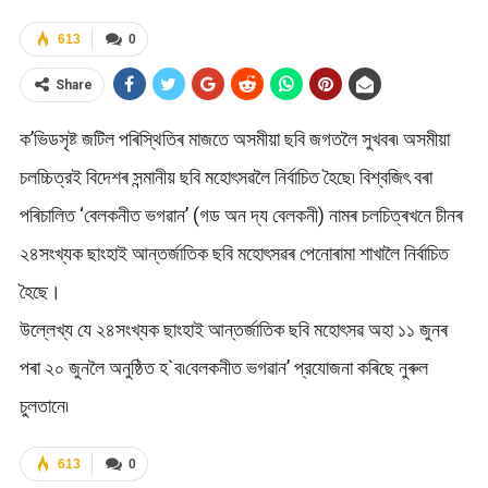
613
0
Share
ক’ভিডসৃষ্ট জটিল পৰিস্থিতিৰ মাজতে অসমীয়া ছবি জগতলৈ সুখবৰ৷ অসমীয়া
চলচ্চিত্রই বিদেশৰ সন্মানীয় ছবি মহোৎসৱলৈ নির্বাচিত হৈছে৷ বিশ্বজিৎ বৰা
পৰিচালিত ‘বেলকনীত ভগৱান’ (গড অন দ্য বেলকনী) নামৰ চলচিত্ৰখনে চীনৰ
২৪সংখ্যক ছাংহাই আন্তর্জাতিক ছবি মহোৎসৱৰ পেনোৰামা শাখালৈ নির্বাচিত
হৈছে।
উল্লেখ্য যে ২৪সংখ্যক ছাংহাই আন্তর্জাতিক ছবি মহোৎসৱ অহা ১১ জুনৰ
পৰা ২০ জুনলৈ অনুষ্ঠিত হ`ব৷বেলকনীত ভগৱান’ প্রযোজনা কৰিছে নুৰুল
চুলতানে৷
613
0