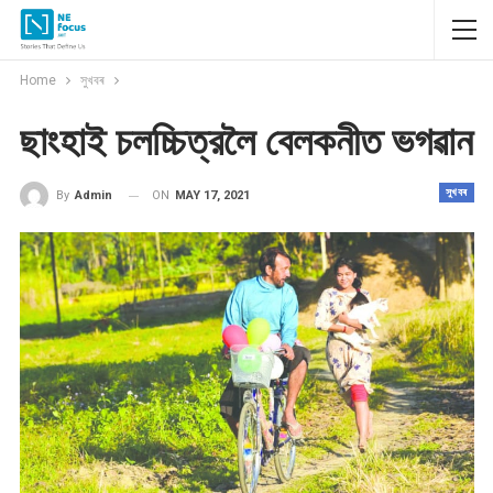
Home
সুখবৰ
ছাংহাই চলচ্চিত্রলৈ বেলকনীত ভগৱান
সুখবৰ
ON
MAY 17, 2021
By
Admin