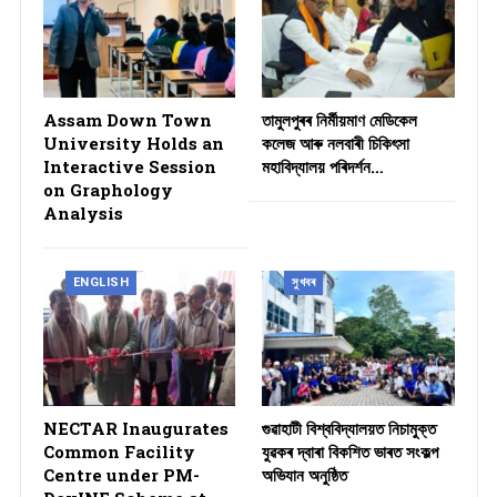
Assam Down Town
তামুলপুৰৰ নিৰ্মীয়মাণ মেডিকেল
University Holds an
কলেজ আৰু নলবাৰী চিকিৎসা
Interactive Session
মহাবিদ্যালয় পৰিদৰ্শন…
on Graphology
Analysis
ENGLISH
সুখবৰ
NECTAR Inaugurates
গুৱাহাটী বিশ্ববিদ্যালয়ত নিচামুক্ত
Common Facility
যুৱকৰ দ্বাৰা বিকশিত ভাৰত সংকল্প
Centre under PM-
অভিযান অনুষ্ঠিত