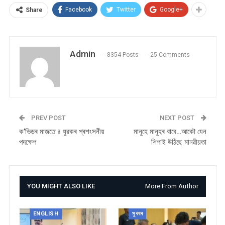
Facebook
Twitter
Google+
Share
Admin
8354 Posts
25 Comments
PREV POST
NEXT POST
ক’ভিডৰ মাজতে ৪ যুৱকৰ প্ৰশংসনীয়
মানুহে মানুহৰ বাবে…আকৌ যেন
পদক্ষেপ
শিপাই উঠিছে মানৱীয়তা
YOU MIGHT ALSO LIKE
More From Author
ENGLISH
সুখবৰ