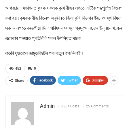
আগবঢ়ায় ৷ সভাখনত কৃষক সকলক কৃষি বীজৰ লগতে এটিকৈ গছপুলিও বিতৰণ
কৰা হয় ৷ কৃষকক বীজ বিতৰণ অনুষ্ঠানত জিলা কৃষি বিভাগৰ উচ্চ পদস্থ বিষয়া
সকলৰ লগতে বৰভগীয়া জিলা পৰিষদৰ সদস্যা প্ৰমুক্ষে নদুৱাৰ উন্নয়ন খণ্ডৰ
এলেকাৰ পঞ্চায়ত প্ৰতিনিধি সকল উপস্থিত থাকে৷
বাতৰি যুগুতালে জামুগুৰিহাটৰ পৰা ৰাতুল হাজৰিকাই।
452
0
Facebook
Twitter
Google+
Share
Admin
8354 Posts
25 Comments