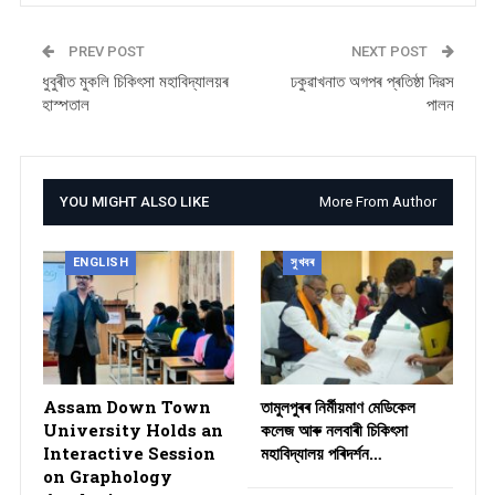
PREV POST
NEXT POST
ধুবুৰীত মুকলি চিকিৎসা মহাবিদ্যালয়ৰ
ঢকুৱাখনাত অগপৰ প্ৰতিষ্ঠা দিৱস
হাস্পতাল
পালন
YOU MIGHT ALSO LIKE
More From Author
ENGLISH
সুখবৰ
Assam Down Town
তামুলপুৰৰ নিৰ্মীয়মাণ মেডিকেল
University Holds an
কলেজ আৰু নলবাৰী চিকিৎসা
Interactive Session
মহাবিদ্যালয় পৰিদৰ্শন…
on Graphology