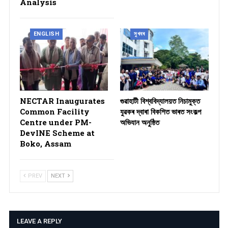
Analysis
ENGLISH
সুখবৰ
NECTAR Inaugurates
গুৱাহাটী বিশ্ববিদ্যালয়ত নিচামুক্ত
Common Facility
যুৱকৰ দ্বাৰা বিকশিত ভাৰত সংকল্প
Centre under PM-
অভিযান অনুষ্ঠিত
DevINE Scheme at
Boko, Assam
PREV
NEXT
LEAVE A REPLY