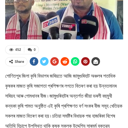
452
0
Share
শোণিতপুৰ জিলা কৃষি বিভাগৰ জৰিয়তে আজি জামুগুৰিহাট অঞ্চলৰ শতাধিক
কৃষকৰ মাজত কৃষি সজাগতা প্ৰশিক্ষণৰ লগতে বিতৰণ কৰা হয় উন্নতমানৰ
সৰিয়হ আৰু গোমধানৰ বীজ ৷ জামুগুৰিহাটৰ অন্তৰ্গত জীয়া ভৰলী বহুমুখী
কন্যকা কৃষি পামত অনুষ্ঠিত এই কৃষি প্ৰশিক্ষণত বৰ্ণ সংকৰ বীজ সমূহ খেতিয়ক
সকলৰ মাজত বিতৰণ কৰা হয় ৷ চতিয়া সমষ্টিৰ বিধায়ক পদ্ম হাজৰিকা বিশেষ
অতিথি হিচাপে উপস্থিত থাকি কৃষক সকলক উদ্দেশ্যি সাৰমৰ্ম বক্তৱ্য