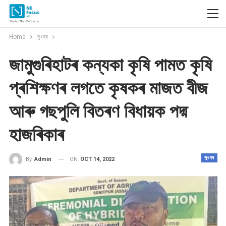
Home
সুখবৰ
জামুগুৰিহাটৰ কন্যকা কৃষি পামত কৃষি
প্ৰশিক্ষণৰ লগতে কৃষকৰ মাজত বীজ
আৰু গছপুলি বিতৰণ বিধায়ক পদ্ম
হাজৰিকাৰ
সুখবৰ
ON
OCT 14, 2022
By
Admin