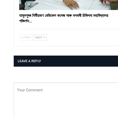
তামুলপুৰৰ নিৰ্মীয়মাণ মেডিকেল কলেজ আৰু নলবাৰী চিকিৎসা মহাবিদ্যালয়
পৰিদৰ্শন…
PREV
NEXT
LEAVE A REPLY