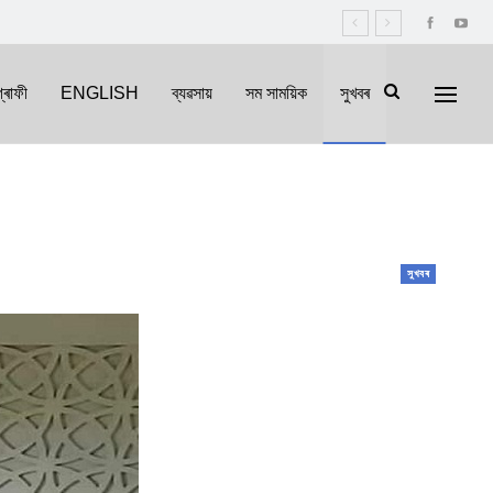
্ৰাফী
ENGLISH
ব্যৱসায়
সম সাময়িক
সুখবৰ
সুখবৰ