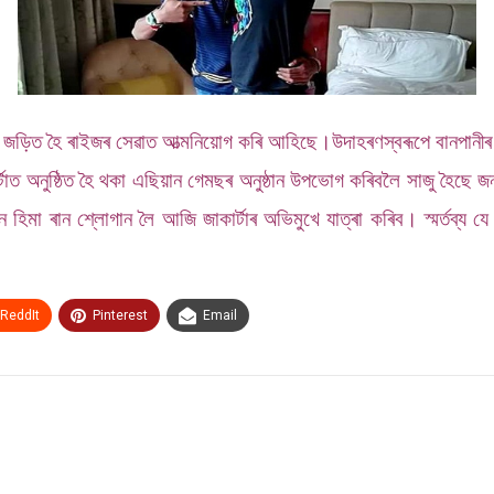
 লগত জড়িত হৈ ৰাইজৰ সেৱাত আত্মনিয়োগ কৰি আহিছে।
উদাহৰণস্বৰূপে বানপানীৰ 
্টাত অনুষ্ঠিত হৈ থকা এছিয়ান গেমছৰ অনুষ্ঠান উপভোগ কৰিবলৈ সাজু হৈছে জনপ
ান হিমা ৰান শ্লোগান লৈ আজি জাকাৰ্টাৰ অভিমুখে যাত্ৰা কৰিব।
স্মৰ্তব্য
ReddIt
Pinterest
Email