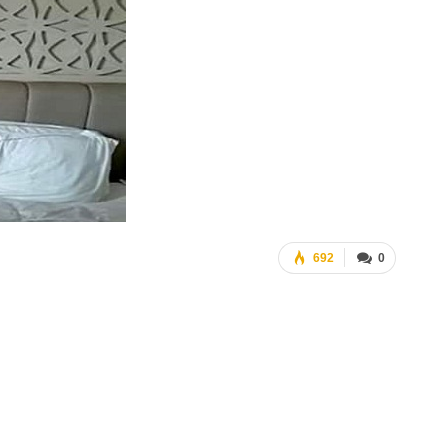
692
0