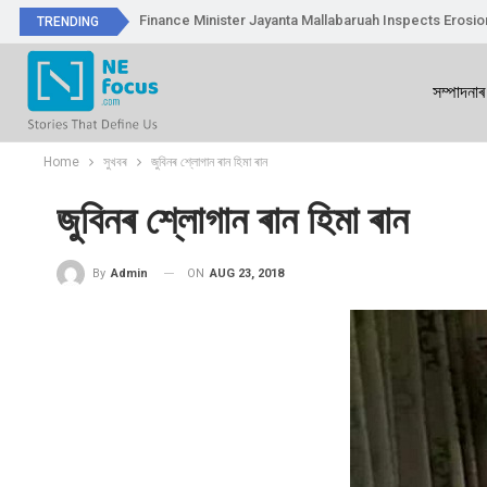
Finance Minister Jayanta Mallabaruah Inspects Erosi
TRENDING
সম্পাদনাৰ
Home
সুখবৰ
জুবিনৰ শ্লোগান ৰান হিমা ৰান
জুবিনৰ শ্লোগান ৰান হিমা ৰান
ON
AUG 23, 2018
By
Admin