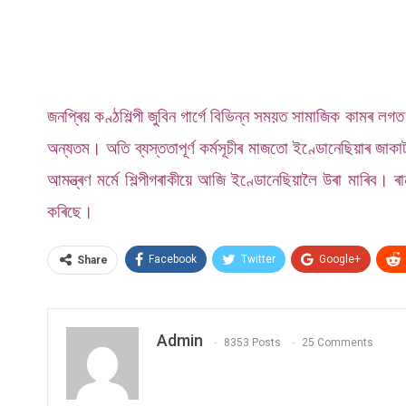
জনপ্ৰিয় কণ্ঠশিল্পী জুবিন গাৰ্গে বিভিন্ন সময়ত সামাজিক কামৰ
অন্যতম। অতি ব্যস্ততাপূৰ্ণ কৰ্মসূচীৰ মাজতো ইণ্ডোনেছিয়াৰ জাকাৰ
আমন্ত্ৰণ মৰ্মে শিল্পীগৰাকীয়ে আজি ইণ্ডোনেছিয়ালৈ উৰা মাৰিব।
ৰ
কৰিছে।
Facebook
Twitter
Google+
Share
Admin
8353 Posts
25 Comments