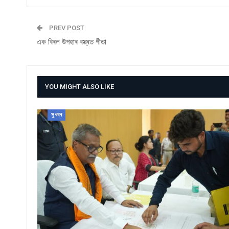
PREV POST
এক বিৰল উপহাৰ বস্ত্ৰত গীতা
YOU MIGHT ALSO LIKE
সুখবৰ