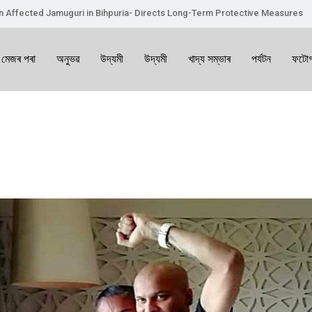
on Affected Jamuguri in Bihpuria- Directs Long-Term Protective Measures
 মেজৰ পৰা
অনুভৱ
উদ্যমী
উদ্যমী
খাদ্য সম্ভাৰ
পৰ্যটন
ফটোগ