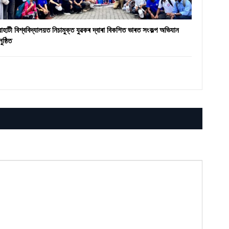
ৱাহাটী বিশ্ববিদ্যালয়ত নিচামুক্ত যুৱকৰ দ্বাৰা বিকশিত ভাৰত সংকল্প অভিযান
ুষ্ঠিত