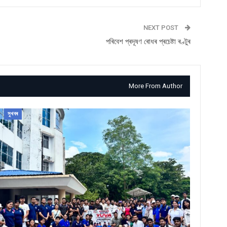
NEXT POST
পৰিবেশ প্ৰদূষণ ৰোধৰ প্ৰচেষ্টা ৰণ্টুৰ
More From Author
সুখবৰ