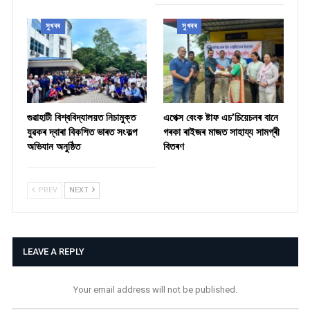
সুখবৰ
সুখবৰ
গুৱাহাটী বিশ্ববিদ্যালয়ত নিচামুক্ত
​এপেক্স বেংক ষ্টাফ এচ’চিয়েচনৰ বানে
যুৱকৰ দ্বাৰা বিকশিত ভাৰত সংকল্প
গৰকা ৰাইজৰ মাজত সাহায্য সামগ্ৰী
অভিযান অনুষ্ঠিত
বিতৰণ ​
PREV
NEXT
LEAVE A REPLY
Your email address will not be published.