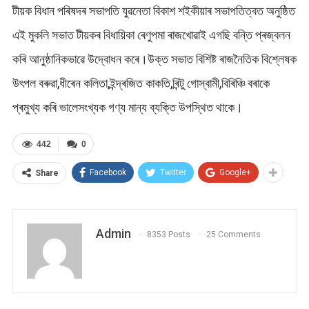
টীয়ক বিধান পৰিষদৰ সভাপতি যুৱনেতা বিকাশ শইকীয়াৰ সভাপতিত্বত অনুষ্ঠিত
এই মুকলি সভাত টীয়কৰ বিধায়িকা ৰেণুপমা ৰাজখোৱাই এগছি বন্তি প্ৰজ্বলন
কৰি আনুষ্ঠানিকভাৱে উদ্বোধন কৰে।উক্ত সভাত বিশিষ্ট ৰাজনৈতিক বিশ্লেষক
উৎপল বৰুৱা,ধীৰেন কলিতা,ইন্দ্ৰজিত কাকতি,ৰিন্টু গোস্বামী,বিৰিঞ্চি বৰাকে
প্ৰমুখ্য কৰি ভালেসংখ্যক গণ্য মান্য ব্যক্তি উপস্থিত থাকে।
442
0
Facebook
Twitter
Google+
Share
Admin
8353 Posts
25 Comments