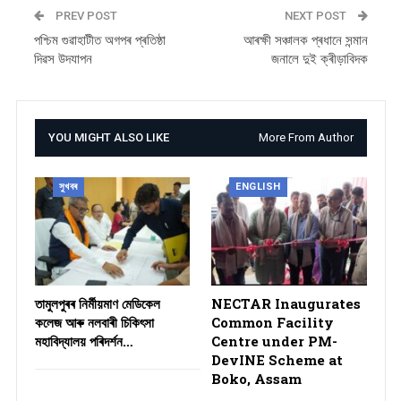
PREV POST
NEXT POST
পশ্চিম গুৱাহাটীত অগপৰ প্ৰতিষ্ঠা
আৰক্ষী সঞ্চালক প্ৰধানে সন্মান
দিৱস উদযাপন
জনালে দুই ক্ৰীড়াবিদক
YOU MIGHT ALSO LIKE
More From Author
সুখবৰ
ENGLISH
তামুলপুৰৰ নিৰ্মীয়মাণ মেডিকেল
NECTAR Inaugurates
কলেজ আৰু নলবাৰী চিকিৎসা
Common Facility
মহাবিদ্যালয় পৰিদৰ্শন…
Centre under PM-
DevINE Scheme at
Boko, Assam