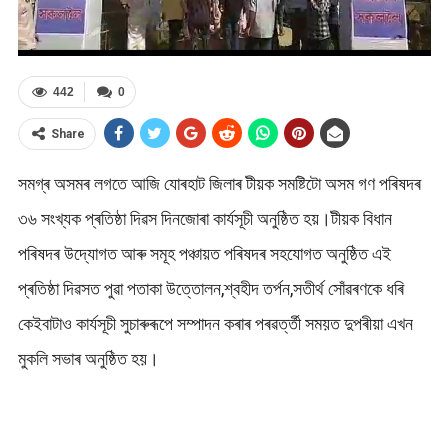
442
0
Share
সমগ্ৰ অসমৰ লগতে আজি যোৰহাট জিলাৰ টীয়ক সমষ্টিটো অসম গণ পৰিষদৰ
৩৬ সংখ্যক প্ৰতিষ্ঠা দিৱস দিনজোৰা কাৰ্যসূচী অনুষ্ঠিত হয়।টীয়ক বিধান
পৰিষদৰ উদ্যোগত আৰু সমূহ পঞ্চায়ত পৰিষদৰ সহযোগত অনুষ্ঠিত এই
প্ৰতিষ্ঠা দিৱসত পুৱা পতাকা উত্তোলন,শ্বহীদ তৰ্পন,সতীৰ্থ সোঁৱৰণকে ধৰি
কেইবাটাও কাৰ্যসূচী সুচাৰুৰূপে সম্পাদন কৰাৰ পৰৱৰ্ত্তী সময়ত দুপৰীয়া এখন
মুকলি সভাৰ অনুষ্ঠিত হয়।