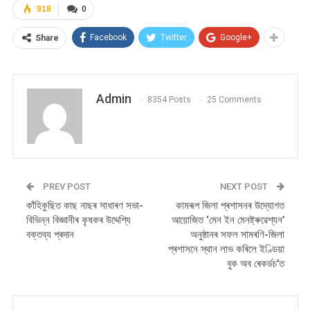
918
0
Facebook
Twitter
Google+
Share
Admin
8354 Posts
25 Comments
PREV POST
NEXT POST
কাঁহিকুছিত কাছ নাছৰ সাধাৰণ সভা-
কামৰূপ জিলা প্ৰশাসনৰ উদ্যোগত
বিভিন্ন বিজ্ঞানীৰ কৃষকৰ উদ্দেশ্যি
আয়োজিত ‘মেন ইন মেনষ্ট্ৰুৱেশ্যন’
বক্তব্য প্ৰদান
অনুষ্ঠানৰ সফল সামৰণি-জিলা
প্ৰশাসনে স্থান লাভ কৰিলে ইণ্ডিয়া
বুক অব ৰেকৰ্ডচ’ত