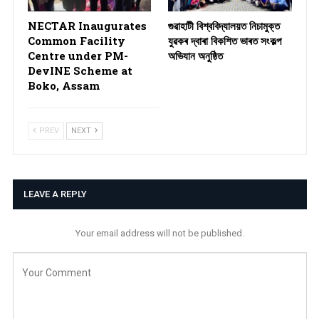
NECTAR Inaugurates
গুৱাহাটী বিশ্ববিদ্যালয়ত নিচামুক্ত
Common Facility
যুৱকৰ দ্বাৰা বিকশিত ভাৰত সংকল্প
Centre under PM-
অভিযান অনুষ্ঠিত
DevINE Scheme at
Boko, Assam
PREV
NEXT
LEAVE A REPLY
Your email address will not be published.