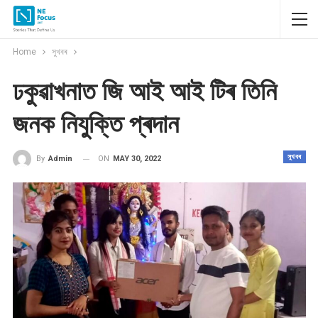
Home
সুখবৰ
ঢকুৱাখনাত জি আই আই টিৰ তিনি
জনক নিযুক্তি প্ৰদান
সুখবৰ
ON
MAY 30, 2022
By
Admin