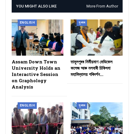
YOU MIGHT ALSO LIKE
More From Author
ENGLISH
সুখবৰ
Assam Down Town
তামুলপুৰৰ নিৰ্মীয়মাণ মেডিকেল
University Holds an
কলেজ আৰু নলবাৰী চিকিৎসা
Interactive Session
মহাবিদ্যালয় পৰিদৰ্শন…
on Graphology
Analysis
ENGLISH
সুখবৰ