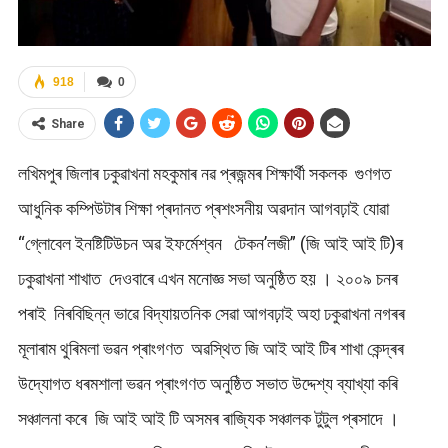
918
0
Share
লখিমপুৰ জিলাৰ ঢকুৱাখনা মহকুমাৰ নৱ প্ৰজন্মৰ শিক্ষাৰ্থী সকলক গুণগত
আধুনিক কম্পিউটাৰ শিক্ষা প্ৰদানত প্ৰশংসনীয় অৱদান আগবঢ়াই যোৱা
“গ্লোবেল ইনষ্টিটিউচন অৱ ইফৰ্মেশ্বন টেকন’লজী” (জি আই আই টি)ৰ
ঢকুৱাখনা শাখাত দেওবাৰে এখন মনোজ্ঞ সভা অনুষ্ঠিত হয় । ২০০৯ চনৰ
পৰাই নিৰবিছিন্ন ভাৱে বিদ্যায়তনিক সেৱা আগবঢ়াই অহা ঢকুৱাখনা নগৰৰ
মূলাৰাম থুৰিমলা ভৱন প্ৰাংগণত অৱস্থিত জি আই আই টিৰ শাখা কেন্দ্ৰৰ
উদ্যোগত ধৰমশালা ভৱন প্ৰাংগণত অনুষ্ঠিত সভাত উদ্দেশ্য ব্যাখ্যা কৰি
সঞ্চালনা কৰে জি আই আই টি অসমৰ ৰাজ্যিক সঞ্চালক টুটুল প্ৰসাদে ।