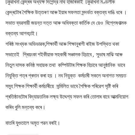
ঢকুৱাখনা কেন্দ্ৰৰ অধ্যক্ষ দিগেন্দ্র নাথ হাজৰিকাই ঢকুৱাখনা মণ্ডলীক
কেন্দ্ৰটোৰ শৈক্ষিক উত্তৰণ আৰু ইয়াৰ সফলতা সন্দৰ্ভত বক্তব্য দাঙি ধৰে ।
সভাত ব্যৱসায়ী জয়ন্ত দত্ত আৰু অধিবক্তা কাৰ্তিক দে য়েও বিশ্লেষণাত্মক
বক্তব্য আগবঢ়াই।
গৰিষ্ঠ সংখ্যক অভিভাৱক,শিক্ষাৰ্থী আৰু শিক্ষানুৰাগী ৰাইজ উপস্থিত থকা
সভাতেই প্ৰিয়ংকা শইকীয়াক সহকাৰী সঞ্চালক হিচাবে , সুভাষ মাঝি আৰু
নিতুল দাসক কনিষ্ঠ সহায়ক তথা কম্পিউটাৰ শিক্ষক হিচাবে আনুষ্ঠানিক ভাবে
নিযুক্তি পত্ৰ প্ৰদান কৰা হয় । নব নিযুক্ত কৰ্মচাৰী সকলে অনাগত সময়ত
সমুহ শিক্ষক শিক্ষাৰ্থী কৰ্মচাৰীয়ে সন্মিলিত ভাবে শৈক্ষিক পৰিৱেশ সৃষ্টি কৰি
প্ৰতিষ্ঠানটোৰ বিদ্যায়তনিক লক্ষ্য উদ্দেশ্য সফল কৰি তোলাৰ বাবে আত্মনিয়োগ
কৰিব বুলি মন্তব্য কৰে।
বাতৰি যুগুতালে অমৃত পৱন বৰাই।