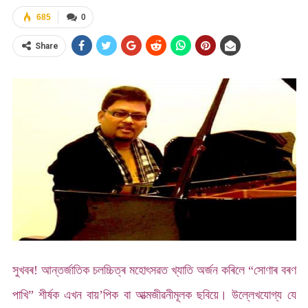
685
0
Share
সুখবৰ! আন্তৰ্জাতিক চলচ্চিত্ৰ মহোৎসৱত খ্যাতি অৰ্জন কৰিলে “সোণাৰ বৰণ
পাখি” শীৰ্ষক এখন বায়’পিক বা আত্মজীৱনীমূলক ছবিয়ে। উল্লেখযোগ্য যে