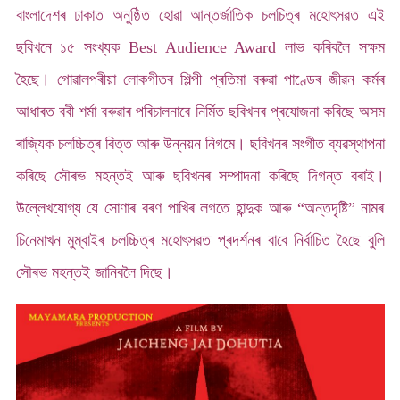
বাংলাদেশৰ ঢাকাত অনুষ্ঠিত হোৱা আন্তৰ্জাতিক চলচিত্ৰ মহোৎসৱত এই
ছবিখনে ১৫ সংখ্যক Best Audience Award লাভ কৰিবলৈ সক্ষম
হৈছে। গোৱালপৰীয়া লোকগীতৰ শিল্পী প্ৰতিমা বৰুৱা পাণ্ডেৰ জীৱন কৰ্মৰ
আধাৰত ববী শৰ্মা বৰুৱাৰ পৰিচালনাৰে নিৰ্মিত ছবিখনৰ প্ৰযোজনা কৰিছে অসম
ৰাজ্যিক চলচ্চিত্ৰ বিত্ত আৰু উন্নয়ন নিগমে। ছবিখনৰ সংগীত ব্যৱস্থাপনা
কৰিছে সৌৰভ মহন্তই আৰু ছবিখনৰ সম্পাদনা কৰিছে দিগন্ত বৰাই।
উল্লেখযোগ্য যে সোণাৰ বৰণ পাখিৰ লগতে হান্দুক আৰু “অন্তদৃষ্টি” নামৰ
চিনেমাখন মুম্বাইৰ চলচ্চিত্ৰ মহোৎসৱত প্ৰদৰ্শনৰ বাবে নিৰ্বাচিত হৈছে বুলি
সৌৰভ মহন্তই জানিবলৈ দিছে।