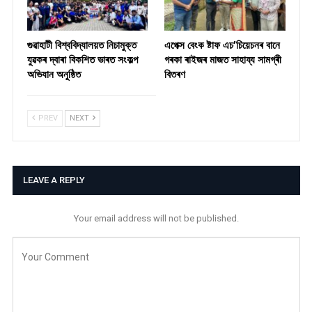
গুৱাহাটী বিশ্ববিদ্যালয়ত নিচামুক্ত
​এপেক্স বেংক ষ্টাফ এচ’চিয়েচনৰ বানে
যুৱকৰ দ্বাৰা বিকশিত ভাৰত সংকল্প
গৰকা ৰাইজৰ মাজত সাহায্য সামগ্ৰী
অভিযান অনুষ্ঠিত
বিতৰণ ​
PREV
NEXT
LEAVE A REPLY
Your email address will not be published.