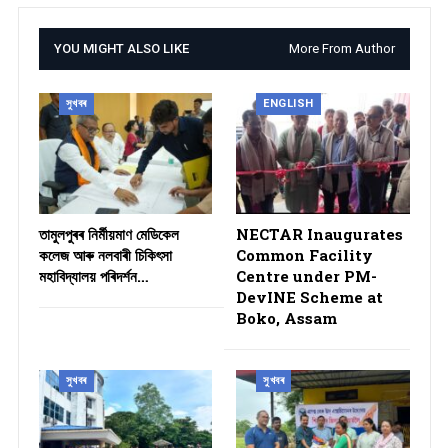
YOU MIGHT ALSO LIKE
More From Author
সুখবৰ
ENGLISH
তামুলপুৰৰ নিৰ্মীয়মাণ মেডিকেল
NECTAR Inaugurates
কলেজ আৰু নলবাৰী চিকিৎসা
Common Facility
মহাবিদ্যালয় পৰিদৰ্শন…
Centre under PM-
DevINE Scheme at
Boko, Assam
সুখবৰ
সুখবৰ