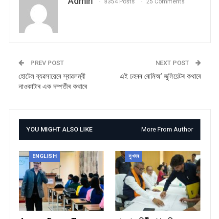
Admin
8354 Posts
25 Comments
PREV POST
NEXT POST
হোটেল ব্যৱসায়েৰে স্বাৱলম্বী
এই চহৰৰ ৰোমিঅ’ জুলিয়েটৰ কথাৰে
নাওকাটাৰ এক দম্পতীৰ কথাৰে
YOU MIGHT ALSO LIKE
More From Author
ENGLISH
সুখবৰ