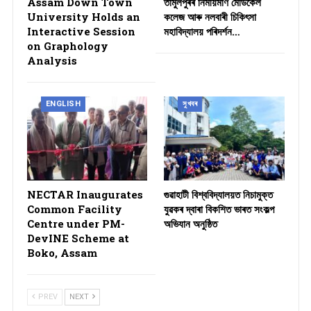
Assam Down Town
তামুলপুৰৰ নিৰ্মীয়মাণ মেডিকেল
University Holds an
কলেজ আৰু নলবাৰী চিকিৎসা
Interactive Session
মহাবিদ্যালয় পৰিদৰ্শন…
on Graphology
Analysis
ENGLISH
সুখবৰ
NECTAR Inaugurates
গুৱাহাটী বিশ্ববিদ্যালয়ত নিচামুক্ত
Common Facility
যুৱকৰ দ্বাৰা বিকশিত ভাৰত সংকল্প
Centre under PM-
অভিযান অনুষ্ঠিত
DevINE Scheme at
Boko, Assam
PREV
NEXT