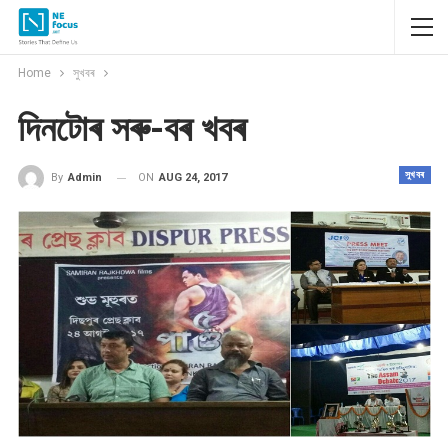
Home
সুখবৰ
দিনটোৰ সৰু-বৰ খবৰ
সুখবৰ
ON
AUG 24, 2017
By
Admin