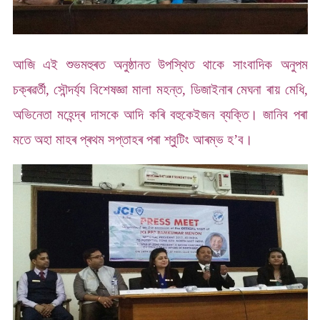
আজি এই শুভমহুৰত অনুষ্ঠানত উপস্থিত থাকে সাংবাদিক অনুপম
চক্ৰৱৰ্তী, সৌন্দৰ্য্য বিশেষজ্ঞা মালা মহন্ত, ডিজাইনাৰ মেঘনা ৰায় মেধি,
অভিনেতা মহেন্দ্ৰ দাসকে আদি কৰি বহুকেইজন ব্যক্তি। জানিব পৰা
মতে অহা মাহৰ প্ৰথম সপ্তাহৰ পৰা শ্বুটিং আৰম্ভ হ’ব।