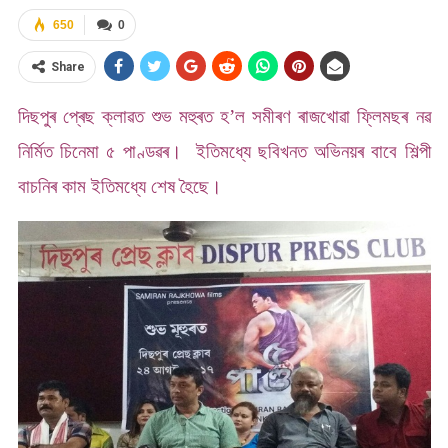
650
0
Share
দিছপুৰ প্ৰেছ ক্লাৱত শুভ মহুৰত হ’ল সমীৰণ ৰাজখোৱা ফ্লিমছৰ নৱ
নিৰ্মিত চিনেমা ৫ পাণ্ডৱৰ। ইতিমধ্যে ছবিখনত অভিনয়ৰ বাবে শিল্পী
বাচনিৰ কাম ইতিমধ্যে শেষ হৈছে।