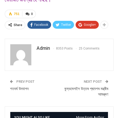
751
0
Facebook
Twitter
Google+
Share
Admin
8353 Posts
25 Comments
PREV POST
NEXT POST
শতবৰ্ষ উদযাপন
কুম্ভমেলালৈ উত্তৰ প্ৰদেশৰ মন্ত্ৰীৰ
আমন্ত্ৰণ
YOU MIGHT ALSO LIKE
More From Author