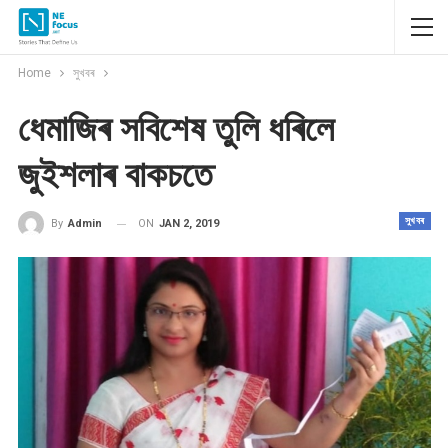
Home
সুখবৰ
ধেমাজিৰ সবিশেষ তুলি ধৰিলে
জুইশলাৰ বাকচতে
সুখবৰ
ON
JAN 2, 2019
By
Admin