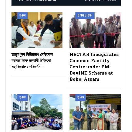
সুখবৰ
ENGLISH
তামুলপুৰৰ নিৰ্মীয়মাণ মেডিকেল
NECTAR Inaugurates
কলেজ আৰু নলবাৰী চিকিৎসা
Common Facility
মহাবিদ্যালয় পৰিদৰ্শন…
Centre under PM-
DevINE Scheme at
Boko, Assam
সুখবৰ
সুখবৰ