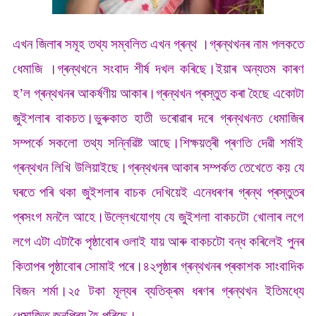
এখন জিলাৰ সমূহ তথ্য সম্বলিত এখন গ্ৰন্থ ।গ্ৰন্থখনৰ নাম পলকতে
ধেমাজি ।গ্ৰন্থখনে সংবাদ শীৰ্ষ দখল কৰিছে।ইয়াৰ অন্যতম কাৰণ
হ’ল গ্ৰন্থখনৰ আকৰ্ষণীয় আকাৰ।গ্ৰন্থখন প্ৰস্তুত কৰা হৈছে একোটা
জুইশলাৰ বাকচত।ভুৰুকাত হাতী ভৰোৱাৰ দৰে গ্ৰন্থখনত ধেমাজিৰ
সম্পৰ্কে সকলো তথ্য সন্নিৱিষ্ট আছে।শিক্ষয়ত্ৰী প্ৰণতি দেৱী শৰ্মাই
গ্ৰন্থখন লিখি উলিয়াইছে।গ্ৰন্থখনৰ আকাৰ সম্পৰ্কত তেখেতে কয় যে
ঘৰতে পৰি থকা জুইশলাৰ বাচক দেখিয়েই এনেধৰণৰ গ্ৰন্থ প্ৰস্তুতৰ
প্ৰসংগ মনলৈ আহে।উল্লেখযোগ্য যে জুইশলা বাকচটো খোলাৰ লগে
লগে এটা এটাকৈ পৃষ্ঠাবোৰ ওলাই যায় আৰু বাকচটো বন্ধ কৰিলেই পুনৰ
কিতাপৰ পৃষ্ঠাবোৰ সোমাই পৰে।৪২পৃষ্ঠাৰ গ্ৰন্থখনৰ প্ৰকাশক সাংবাদিক
বিজন শৰ্মা।২৫ টকা মূল্যৰ ব্যতিক্ৰম ধৰণৰ গ্ৰন্থখন ইতিমধ্যে
ধেমাজিত জনপ্ৰিয় হৈ পৰিছে।