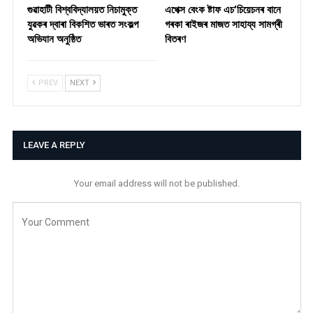
গুৱাহাটী বিশ্ববিদ্যালয়ত নিচামুক্ত
​এপেক্স বেংক ষ্টাফ এচ’চিয়েচনৰ বানে
যুৱকৰ দ্বাৰা বিকশিত ভাৰত সংকল্প
গৰকা ৰাইজৰ মাজত সাহায্য সামগ্ৰী
অভিযান অনুষ্ঠিত
বিতৰণ ​
PREV
NEXT
LEAVE A REPLY
Your email address will not be published.