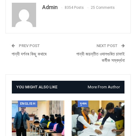
Admin
8354 Posts
25 Comments
PREV POST
NEXT POST
গান্ধী দৰ্শনৰ কিছু কথাৰে
গান্ধী জয়ন্তীত ওদালগুৰিত চাফাই
কৰ্মীক সম্বৰ্দ্ধনা
YOU MIGHT ALSO LIKE
More From Author
ENGLISH
সুখবৰ