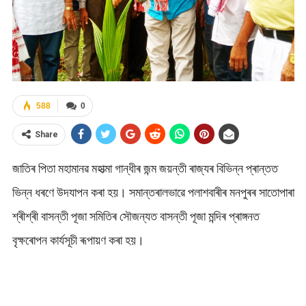
588
0
Share
জাতিৰ পিতা মহামানৱ মহাত্মা গান্ধীৰ জন্ম জয়ন্তী ৰাজ্যৰ বিভিন্ন প্ৰান্তত
ভিন্ন ধৰণে উদযাপন কৰা হয়। সমান্তৰালভাৱে পলাশবাৰীৰ মনপুৰৰ সাতোপাৰা
শ্ৰীশ্ৰী বাসন্তী পূজা সমিতিৰ সৌজন্যত বাসন্তী পূজা মন্দিৰ প্ৰাঙ্গনত
বৃক্ষৰোপন কাৰ্যসূচী ৰূপায়ণ কৰা হয়।