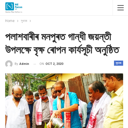
Home
সুখবৰ
পলাশবাৰীৰ মনপুৰত গান্ধী জয়ন্তী
উপলক্ষে বৃক্ষ ৰোপন কাৰ্যসূচী অনুষ্ঠিত
সুখবৰ
ON
OCT 2, 2020
By
Admin