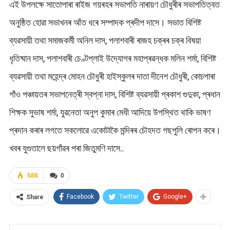
এই উপলক্ষে সাতোপাৰা ৰাইজ গয়ৰহৰ সভাপতি নাৰায়ণ চৌধুৰীৰ সভাপতিত্বত
অনুষ্ঠিত হোৱা সভাখনৰ আঁত ধৰে সম্পাদক প্ৰদীপ দাসে। সভাত বিশিষ্ট
ব্যৱসায়ী তথা সমাজকৰ্মী অনিল দাস, পলাশবাৰী ৰাজহ চক্ৰৰ চক্ৰ বিষয়া
ধৃতিষ্মান দাস, পলাশবাৰী চেণ্টপ্লাই উদ্যোগৰ মহাপ্ৰৱন্ধক মলিন শৰ্মা, বিশিষ্ট
ব্যৱসায়ী তথা মহেন্দ্ৰ মোহন চৌধুৰী হাইস্কুলৰ দাতা দীনেশ চৌধুৰী, কোচপাৰা
গাঁও পঞ্চায়তৰ সভাপনেত্ৰী স্বপ্না দাস, বিশিষ্ট ব্যৱসায়ী প্ৰকাশ গুদুকা, প্ৰধান
শিক্ষক সুভাষ শৰ্মা, যুৱনেতা অনুপ কুমাৰ মেধী আদিয়ে উপস্থিত থাকি ভাষণ
প্ৰদান কৰাৰ লগতে সকলোৱে একোটাকৈ মন্দিৰৰ চৌহদত গছপুলি ৰোপন কৰে।
খবৰ যুগুতালে ছয়গাঁৱৰ পৰা জিতুমণি দাসে..
588
0
Facebook
Twitter
Google+
Share