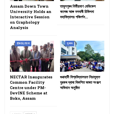
Assam Down Town
তামুলপুৰৰ নিৰ্মীয়মাণ মেডিকেল
University Holds an
কলেজ আৰু নলবাৰী চিকিৎসা
Interactive Session
মহাবিদ্যালয় পৰিদৰ্শন…
on Graphology
Analysis
ENGLISH
সুখবৰ
NECTAR Inaugurates
গুৱাহাটী বিশ্ববিদ্যালয়ত নিচামুক্ত
Common Facility
যুৱকৰ দ্বাৰা বিকশিত ভাৰত সংকল্প
Centre under PM-
অভিযান অনুষ্ঠিত
DevINE Scheme at
Boko, Assam