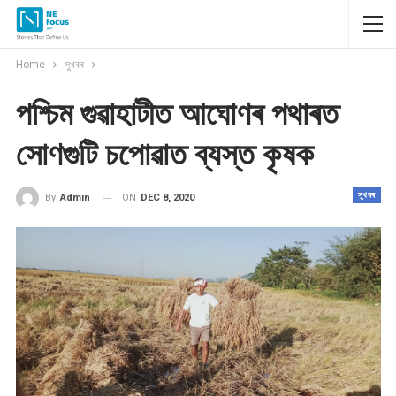
Home
সুখবৰ
পশ্চিম গুৱাহাটীত আঘোণৰ পথাৰত
সোণগুটি চপোৱাত ব্যস্ত কৃষক
সুখবৰ
ON
DEC 8, 2020
By
Admin