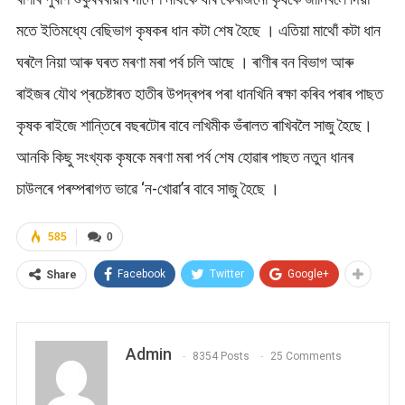
মতে ইতিমধ্যে বেছিভাগ কৃষকৰ ধান কটা শেষ হৈছে । এতিয়া মাথোঁ কটা ধান
ঘৰলৈ নিয়া আৰু ঘৰত মৰণা মৰা পৰ্ব চলি আছে । ৰাণীৰ বন বিভাগ আৰু
ৰাইজৰ যৌথ প্ৰচেষ্টাৰত হাতীৰ উপদ্ৰপৰ পৰা ধানখিনি ৰক্ষা কৰিব পৰাৰ পাছত
কৃষক ৰাইজে শান্তিৰে বছৰটোৰ বাবে লখিমীক ভঁৰালত ৰাখিবলৈ সাজু হৈছে।
আনকি কিছু সংখ্যক কৃষকে মৰণা মৰা পৰ্ব শেষ হোৱাৰ পাছত নতুন ধানৰ
চাউলৰে পৰম্পৰাগত ভাৱে ‘ন-খোৱা’ৰ বাবে সাজু হৈছে ।
585
0
Facebook
Twitter
Google+
Share
Admin
8354 Posts
25 Comments