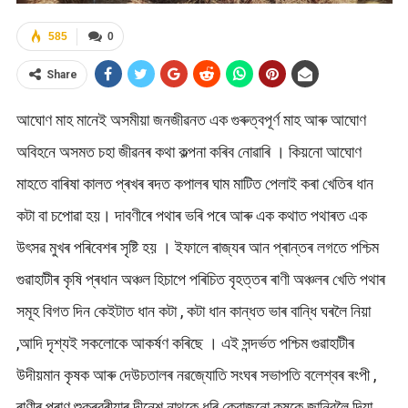
585
0
Share
আঘোণ মাহ মানেই অসমীয়া জনজীৱনত এক গুৰুত্বপূৰ্ণ মাহ আৰু আঘোণ
অবিহনে অসমত চহা জীৱনৰ কথা কল্পনা কৰিব নোৱাৰি । কিয়নো আঘোণ
মাহতে বাৰিষা কালত প্ৰখৰ ৰদত কপালৰ ঘাম মাটিত পেলাই কৰা খেতিৰ ধান
কটা বা চপোৱা হয়। দাবণীৰে পথাৰ ভৰি পৰে আৰু এক কথাত পথাৰত এক
উৎসৱ মুখৰ পৰিবেশৰ সৃষ্টি হয় । ইফালে ৰাজ্যৰ আন প্ৰান্তৰ লগতে পশ্চিম
গুৱাহাটীৰ কৃষি প্ৰধান অঞ্চল হিচাপে পৰিচিত বৃহত্তৰ ৰাণী অঞ্চলৰ খেতি পথাৰ
সমূহ বিগত দিন কেইটাত ধান কটা , কটা ধান কান্ধত ভাৰ বান্ধি ঘৰলৈ নিয়া
,আদি দৃশ্যই সকলোকে আকৰ্ষণ কৰিছে । এই সন্দৰ্ভত পশ্চিম গুৱাহাটীৰ
উদীয়মান কৃষক আৰু দেউচতালৰ নৱজ্যোতি সংঘৰ সভাপতি বলেশ্বৰ ৰংপী ,
ৰাণীৰ পুৰাণ শুকুৰবৰীয়াৰ দীনেশ নাথকে ধৰি কেবাজনো কৃষকে জানিবলৈ দিয়া