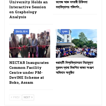
University Holds an
কলেজ আৰু নলবাৰী চিকিৎসা
Interactive Session
মহাবিদ্যালয় পৰিদৰ্শন…
on Graphology
Analysis
ENGLISH
সুখবৰ
NECTAR Inaugurates
গুৱাহাটী বিশ্ববিদ্যালয়ত নিচামুক্ত
Common Facility
যুৱকৰ দ্বাৰা বিকশিত ভাৰত সংকল্প
Centre under PM-
অভিযান অনুষ্ঠিত
DevINE Scheme at
Boko, Assam
PREV
NEXT