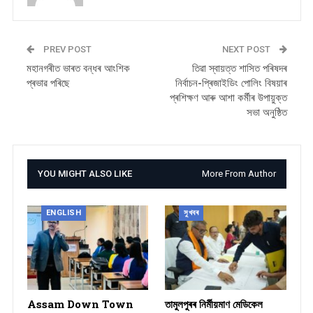
PREV POST
NEXT POST
মহানগৰীত ভাৰত বন্ধৰ আংশিক
তিৱা স্বায়ত্ত শাসিত পৰিষদৰ
প্ৰভাৱ পৰিছে
নিৰ্বাচন-প্ৰিজাইডিং পোলিং বিষয়াৰ
প্ৰশিক্ষণ আৰু আশা কৰ্মীৰ উপায়ুক্ত
সভা অনুষ্ঠিত
YOU MIGHT ALSO LIKE
More From Author
ENGLISH
সুখবৰ
Assam Down Town
তামুলপুৰৰ নিৰ্মীয়মাণ মেডিকেল