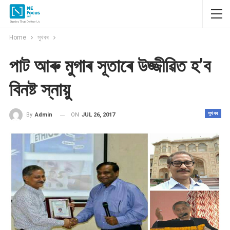
Home
সুখবৰ
পাট আৰু মুগাৰ সূতাৰে উজ্জীৱিত হ’ব
বিনষ্ট স্নায়ু
সুখবৰ
ON
JUL 26, 2017
By
Admin