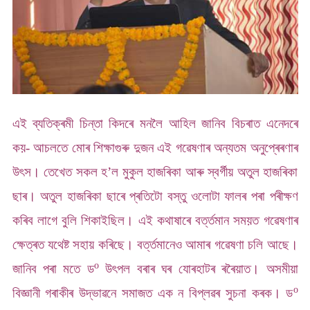
এই ব্যতিক্ৰমী চিন্তা কিদৰে মনলৈ আহিল জানিব বিচৰাত এনেদৰে
কয়- আচলতে মোৰ শিক্ষাগুৰু দুজন এই গৱেষণাৰ অন্যতম অনুপ্ৰেৰণাৰ
উৎস। তেখেত সকল হ’ল মুকুল হাজৰিকা আৰু স্বৰ্গীয় অতুল হাজৰিকা
ছাৰ। অতুল হাজৰিকা ছাৰে প্ৰতিটো বস্তু ওলোটা ফালৰ পৰা পৰীক্ষণ
কৰিব লাগে বুলি শিকাইছিল। এই কথাষাৰে বৰ্ত্তমান সময়ত গৱেষণাৰ
ক্ষেত্ৰত যথেষ্ট সহায় কৰিছে। বৰ্ত্তমানেও আমাৰ গৱেষণা চলি আছে।
o
জানিব পৰা মতে ড
উৎপল বৰাৰ ঘৰ যোৰহাটৰ ৰৰৈয়াত। অসমীয়া
o
বিজ্ঞানী গৰাকীৰ উদ্ভাৱনে সমাজত এক ন বিপ্লৱৰ সুচনা কৰক। ড