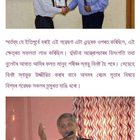
স্মৰ্তব্য যে ইতিপূৰ্বে বৰাই এই গৱেষণা এটা এন্দুৰক ওপৰত কৰিছিল, এই
ক্ষেত্ৰত সফলতা লাভ কৰিছিল। ৰ্দুঘটনা অস্ত্ৰোপচাৰৰ বিসংগতি তথা
বুলেটৰ আঘাত আদিৰ ফলত মানুহ শৰীৰৰ স্নায়ু বিনষ্ট হৈ পৰে। সেয়েহে
বিনষ্ট স্নায়ুক উজ্জীৱিত কৰাৰ বাবে অসমৰ ৰেচম সূতাৰ বিষয়ে
বিশ্বৰ গৱেষক সকলৰ সন্মুখত দাঙি ধৰো।