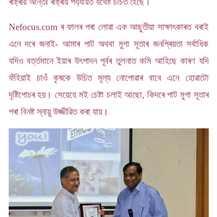
ৰাষ্ট্ৰীয় আন্তঃ ৰাষ্ট্ৰীয় পৰ্য্যায়ত যথেষ্ট ৰ্চচিত হৈছে।
Nefocus.com ৰ ফালৰ পৰা লোৱা এক আছুতীয়া সাক্ষাৎকাৰত বৰাই
এনে দৰে জনাই- আমাৰ পাট অথবা মুগা সূতাৰ জনপ্ৰিয়তা সৰ্বাধিক
যদিও বৰ্ত্তমানে ইয়াৰ উৎপাদন পূৰ্বৰ তুলনাত কমি আহিছে কাৰণ যদি
ফঁহিয়াই চাওঁ কৃষকে উচিত মূল্য নোপোৱাৰ বাবে এনে হোৱাটো
দৃষ্টিগোচৰ হয়। সেয়েহে মই চেষ্টা চলাই আছো, কিদৰে পাট মুগা সূতাৰ
পৰা বিনষ্ট স্নায়ু উজ্জীৱিত কৰা যায়।