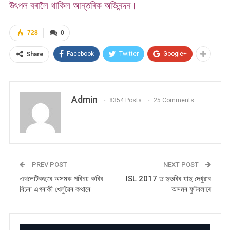
উৎপল বৰালৈ থাকিল আন্তৰিক অভিনন্দন।
728
0
Facebook
Twitter
Google+
Share
Admin
8354 Posts
25 Comments
PREV POST
NEXT POST
এথলেটিকছৰে অসমক পৰিচয় কৰিব
ISL 2017 ত দুভৰিৰ যাদু দেখুৱাব
বিচৰা এগৰাকী খেলুৱৈৰ কথাৰে
অসমৰ ফুটবলাৰে