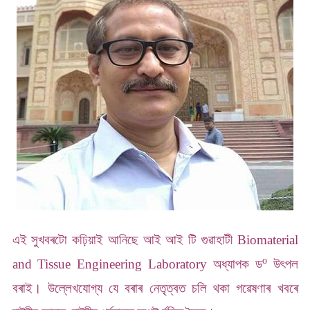
এই সুখবৰটো কঢ়িয়াই আনিছে আই আই টি গুৱাহাটী Biomaterial
o
and Tissue Engineering Laboratory অধ্যাপক ড
উৎপল
বৰাই। উল্লেখযোগ্য যে বৰাৰ নেতৃত্বত চলি থকা গৱেষণাৰ খবৰে