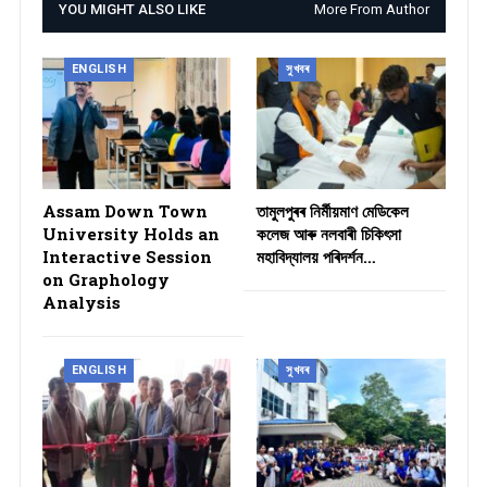
YOU MIGHT ALSO LIKE
More From Author
ENGLISH
সুখবৰ
Assam Down Town
তামুলপুৰৰ নিৰ্মীয়মাণ মেডিকেল
University Holds an
কলেজ আৰু নলবাৰী চিকিৎসা
Interactive Session
মহাবিদ্যালয় পৰিদৰ্শন…
on Graphology
Analysis
ENGLISH
সুখবৰ