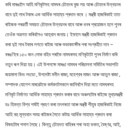
কৰি মাৰঙালৈ আহি মণিকূটসহ নামঘৰ চৌহদৰ বুজ লয় আৰু চৌহদৰ উন্নয়নৰ
বাবে দুই লাখ টকাৰ এক আৰ্থিক সাহায্য প্ৰদান কৰে । মন্ত্ৰী হাজৰিকাই তাত
ৰাইজক পৰৱৰ্তী সময়ত চৌহদৰ উন্নয়নৰ বাবে আৰু ধনৰ প্ৰয়োজন হলে পুনৰ
তেওঁক অৱগত কৰিবলৈও আহ্বান জনায়। ইফালে মন্ত্ৰী হাজৰিকাই প্ৰদান
কৰা দুই লাখ টকাৰ লগতে ৰাইজ আৰু শুভাকাংক্ষীৰ পৰা সংগ্ৰহীত দান –
বৰঙণিৰে ১৫০ জন লোক বহিব পৰাকৈ নামঘৰসহ মণিকূটটো পুনৰ নিৰ্মাণ কৰি
নতুন ৰূপ দিয়া হয়। এই উপলক্ষে মাৰঙা নামঘৰ পৰিচালনা সমিতিৰ সভাপতি
জয়মালা বিনং লংডো , উপদেষ্টা মনীন ৰাজা, মহেশ্বৰ মাজং আৰু আতুল ৰাজা ,
সম্পাদক যোগেশ মাৰৱেটকে কৰ্মকৰ্তাসকলে জানিবলৈ দিয়া মতে নামঘৰসহ
মণিকূট নিৰ্মাণত আৰ্থিক সাহায্য প্ৰদান কৰাৰ বাবে অঞ্চলটোৰ ৰাইজে মুখ্যমন্ত্ৰী
ডঃ হিমন্ত বিশ্ব শৰ্মাই গ্ৰহণ কৰা তৎপৰতা আৰু মন্ত্ৰী পীযুষ হাজৰিকাই নিজে
আহি বহু মূল্যবান সময় ৰাইজৰ সৈতে কটায় আৰ্থিক সাহায্য প্ৰদান কৰা
বিষযটোৰ শলাগ লৈছে। কিন্তু চৌহদত বাহিৰৰ পৰা অহা ভকত, বৈষ্ণৱ, আই,