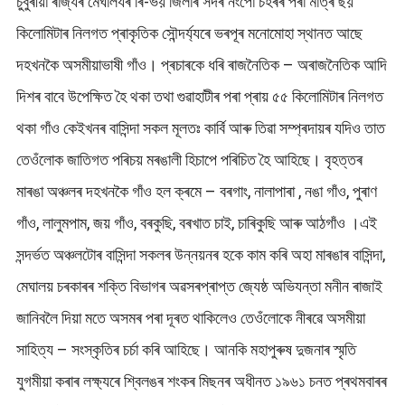
চুবুৰীয়া ৰাজ্যৰ মেঘালযৰ ৰি-ভয় জিলাৰ সদৰ নংপো চহৰৰ পৰা মাত্ৰ ছয়
কিলোমিটাৰ নিলগত প্ৰাকৃতিক সৌন্দৰ্য্যৰে ভৰপূৰ মনোমোহা স্থানত আছে
দহখনকৈ অসমীয়াভাষী গাঁও। প্ৰচাৰকে ধৰি ৰাজনৈতিক – অৰাজনৈতিক আদি
দিশৰ বাবে উপেক্ষিত হৈ থকা তথা গুৱাহাটীৰ পৰা প্ৰায় ৫৫ কিলোমিটাৰ নিলগত
থকা গাঁও কেইখনৰ বাসিন্দা সকল মূলতঃ কাৰ্বি আৰু তিৱা সম্প্ৰদায়ৰ যদিও তাত
তেওঁলোক জাতিগত পৰিচয় মৰঙালী হিচাপে পৰিচিত হৈ আহিছে। বৃহত্তৰ
মাৰঙা অঞ্চলৰ দহখনকৈ গাঁও হল ক্ৰমে – বৰগাং, নালাপাৰা , নঙা গাঁও, পুৰাণ
গাঁও, লালুমপাম, জয় গাঁও, বৰকুছি, বৰখাত চাই, চাৰিকুছি আৰু আঠগাঁও ।এই
সন্দৰ্ভত অঞ্চলটোৰ বাসিন্দা সকলৰ উন্নয়নৰ হকে কাম কৰি অহা মাৰঙাৰ বাসিন্দা,
মেঘালয় চৰকাৰৰ শক্তি বিভাগৰ অৱসৰপ্ৰাপ্ত জ্যেষ্ঠ অভিযন্তা মনীন ৰাজাই
জানিবলৈ দিয়া মতে অসমৰ পৰা দূৰত থাকিলেও তেওঁলোকে নীৰৱে অসমীয়া
সাহিত্য – সংস্কৃতিৰ চৰ্চা কৰি আহিছে। আনকি মহাপুৰুষ দুজনাৰ স্মৃতি
যুগমীয়া কৰাৰ লক্ষ্যৰে শ্বিলঙৰ শংকৰ মিছনৰ অধীনত ১৯৬১ চনত প্ৰথমবাৰৰ