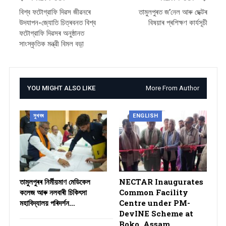
বিশ্ব ফটোগ্রাফি দিৱস জীৱনৰে
তামুলপুৰত জ’নেল আৰু ছেক্টৰ
উদযাপন-জ্যোতি চিত্ৰবনত বিশ্ব
বিষয়াৰ প্ৰশিক্ষণ কাৰ্যসূচী
ফটোগ্রাফি দিৱসৰ অনুষ্ঠানত
সাংস্কৃতিক মন্ত্রী বিমল বড়া়
YOU MIGHT ALSO LIKE
More From Author
সুখবৰ
ENGLISH
তামুলপুৰৰ নিৰ্মীয়মাণ মেডিকেল
NECTAR Inaugurates
কলেজ আৰু নলবাৰী চিকিৎসা
Common Facility
মহাবিদ্যালয় পৰিদৰ্শন…
Centre under PM-
DevINE Scheme at
Boko, Assam