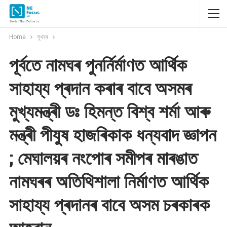
Home
সুখবৰ
পূৰ্বতে নামঘৰ পুনৰ্নিৰ্মাণত আৰ্থিক
সাহায্য প্ৰদান কৰাৰ বাবে অসমৰ
মুখ্যমন্ত্ৰী ডঃ হিমন্ত বিশ্ব শৰ্মা আৰু
মন্ত্ৰী পীযুষ হাজৰিকাক ধন্যবাদ জ্ঞাপন
; মেঘালয়ৰ নংপোৰ সমীপৰ মাৰঙাত
নামঘৰৰ অতিথিশালা নিৰ্মাণত আৰ্থিক
সাহায্য প্ৰদানৰ বাবে অসম চৰকাৰক