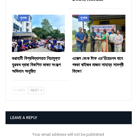
সুখবৰ
সুখবৰ
গুৱাহাটী বিশ্ববিদ্যালয়ত নিচামুক্ত
​এপেক্স বেংক ষ্টাফ এচ’চিয়েচনৰ বানে
যুৱকৰ দ্বাৰা বিকশিত ভাৰত সংকল্প
গৰকা ৰাইজৰ মাজত সাহায্য সামগ্ৰী
অভিযান অনুষ্ঠিত
বিতৰণ ​
PREV
NEXT
LEAVE A REPLY
Your email address will not be published.