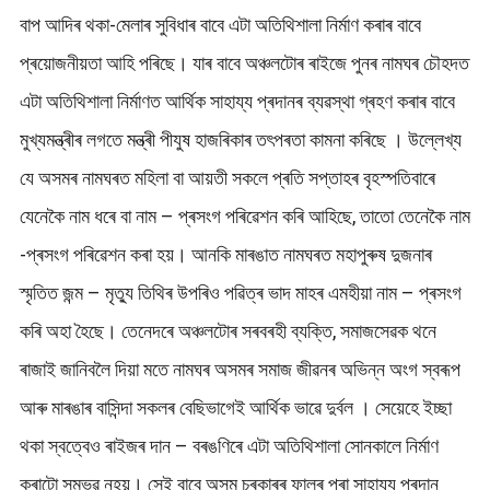
বাপ আদিৰ থকা-মেলাৰ সুবিধাৰ বাবে এটা অতিথিশালা নিৰ্মাণ কৰাৰ বাবে
প্ৰয়োজনীয়তা আহি পৰিছে। যাৰ বাবে অঞ্চলটোৰ ৰাইজে পুনৰ নামঘৰ চৌহদত
এটা অতিথিশালা নিৰ্মাণত আৰ্থিক সাহায্য প্ৰদানৰ ব্যৱস্থা গ্ৰহণ কৰাৰ বাবে
মুখ্যমন্ত্ৰীৰ লগতে মন্ত্ৰী পীযুষ হাজৰিকাৰ তৎপৰতা কামনা কৰিছে । উল্লেখ্য
যে অসমৰ নামঘৰত মহিলা বা আয়তী সকলে প্ৰতি সপ্তাহৰ বৃহস্পতিবাৰে
যেনেকৈ নাম ধৰে বা নাম – প্ৰসংগ পৰিৱেশন কৰি আহিছে, তাতো তেনেকৈ নাম
-প্ৰসংগ পৰিৱেশন কৰা হয়। আনকি মাৰঙাত নামঘৰত মহাপুৰুষ দুজনাৰ
স্মৃতিত জন্ম – মৃত্যু তিথিৰ উপৰিও পৱিত্ৰ ভাদ মাহৰ এমহীয়া নাম – প্ৰসংগ
কৰি অহা হৈছে। তেনেদৰে অঞ্চলটোৰ সৰবৰহী ব্যক্তি, সমাজসেৱক থনে
ৰাজাই জানিবলৈ দিয়া মতে নামঘৰ অসমৰ সমাজ জীৱনৰ অভিন্ন অংগ স্বৰূপ
আৰু মাৰঙাৰ বাসিন্দা সকলৰ বেছিভাগেই আৰ্থিক ভাৱে দুৰ্বল । সেয়েহে ইচ্ছা
থকা স্বত্বেও ৰাইজৰ দান – বৰঙণিৰে এটা অতিথিশালা সোনকালে নিৰ্মাণ
কৰাটো সম্ভৱ নহয়। সেই বাবে অসম চৰকাৰৰ ফালৰ পৰা সাহায্য প্ৰদান