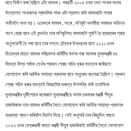
বাবে নিৰ্মাণ কৰা হৈছিল এটা নামঘৰ। পৰৱৰ্তী ২০০৫ চনত তাত শংকৰ সংঘৰ
উদ্যোগত শংকৰদেৱ প্ৰাথমিক শাখা এটা স্থাপন কৰি নামঘৰটো শাখাৰ
অধীনলৈ অনা হয়। একেদৰে নামঘৰ , সত্ৰ , মণিকূট অসমীয়া সমাজৰ অভিন্ন
অংগ হোৱা বাবে এই সন্দৰ্ভত তাৰ মণিকূটসহ নামঘৰটো পুৰণি হৈ ব্যৱহাৰৰ প্ৰায়
অনুপযোগী হৈ পৰা বাবে তাৰ লগতে চৌহদৰ উন্নয়নৰ বাবে ২০২২ চনৰ
ডিচেম্বৰ মাহত নামঘৰ পৰিচালনা কমিটীৰ ফালৰ পৰা অসমৰ মুখ্যমন্ত্ৰী ডঃ
হিমন্ত বিশ্ব শৰ্মাক তেওঁৰ প্ৰধান প্ৰেছ সচিব ধ্ৰুৱ মহন্তৰ জৰিয়তে
যোগাযোগ কৰি আৰ্থিক সাহায্য প্ৰদানৰ বাবে অনুৰোধ জনোৱা হৈছিল। প্ৰধান
প্ৰেছ সচিব ধ্ৰুৱ মহন্তই বিষয়টোৰ গুৰুত্ব উপলব্ধি কৰি ততালিকে
মুখ্যমন্ত্ৰীৰ দৃষ্টিগোচৰ কৰোৱাত মুখ্যমন্ত্ৰীয়ে অসম চৰকাৰৰ মন্ত্ৰী পীযুষ
হাজৰিকাক তাৰ নামঘৰ কমিটীৰ সৈতে যোগাযোগ কৰি আৰ্থিক সাহায্য প্ৰদানৰ
ব্যৱস্থা গ্ৰহণ কৰিবলৈ নিৰ্দেশ দিয়ে। সেই অনুসৰি তাৰ কিছুদিন পাছত
২০২৩ চনৰ ফেব্ৰুৱাৰী মাহত মন্ত্ৰী পীযুষ হাজৰিকাই কমিটীৰ সৈতে যোগাযোগ