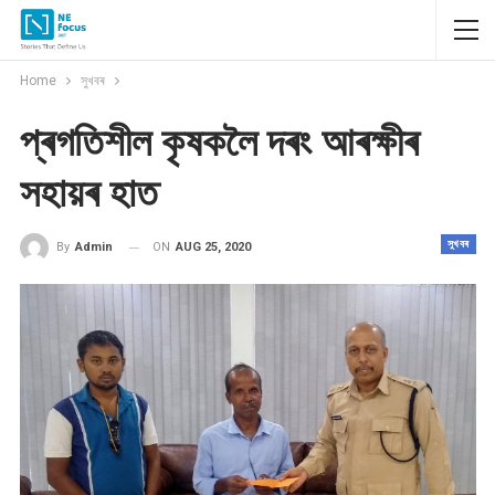
Home
সুখবৰ
প্ৰগতিশীল কৃষকলৈ দৰং আৰক্ষীৰ
সহায়ৰ হাত
সুখবৰ
ON
AUG 25, 2020
By
Admin