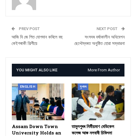
PREV POST
NEXT POST
আজি বি জে পিত যোগদান কৰিলে বহু
সংসদৰ বৰ্ষাকালীন অধিবেশন
কেইগৰাকী শিল্পীয়ে
ছেপ্টেম্বৰত অনুষ্ঠিত হোৱা সম্ভাৱনা
YOU MIGHT ALSO LIKE
More From Author
ENGLISH
সুখবৰ
Assam Down Town
তামুলপুৰৰ নিৰ্মীয়মাণ মেডিকেল
University Holds an
কলেজ আৰু নলবাৰী চিকিৎসা