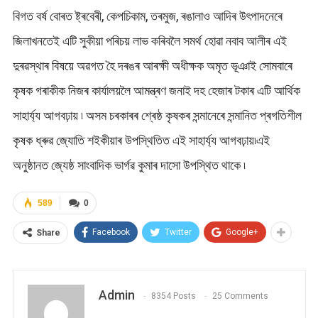
বিগত বৰ্ষ বোৰত ষ্ট্ৰবেৰী, কেপচিকাম, তৰমুজ, ৰঙালাও আদিৰ উৎপাদনেৰে
জিলাখনতেই এটি সুকীয়া পৰিচয় লাভ কৰিবলৈ সমৰ্থ হোৱা নবাব আলীৰ এই
দুৰৱস্থাৰ বিষয়ে অৱগত হৈ দৰঙৰ আৰক্ষী অধীক্ষক অমৃত ভূঞাই সোমবাৰে
কৃষক গৰাকীক নিজৰ কাৰ্যালয়লৈ আমন্ত্ৰণ জনাই দহ হেজাৰ টকাৰ এটি আৰ্থিক
সাহাৰ্য্য আগবঢ়ায় ৷ অসম চৰকাৰৰ শ্ৰেষ্ঠ কৃষকৰ সন্মানেৰে সন্মানিত প্ৰগতিশীল
কৃষক ধ্ৰুৱ জ্যোতি শইকীয়াৰ উপস্থিতিত এই সাহাৰ্য্য আগবঢ়ায়৷এই
অনুষ্ঠানত জ্যেষ্ঠ সাংবাদিক ভাৰ্গৱ কুমাৰ দাসো উপস্থিত থাকে ৷
589
0
Facebook
Twitter
Google+
Share
Admin
8354 Posts
25 Comments