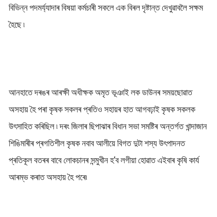
বিভিন্ন পদমৰ্য্যাদাৰ বিষয়া কৰ্মচাৰী সকলে এক বিৰল দৃষ্টান্ত দেখুৱাবলৈ সক্ষম
হৈছে ৷
আনহাতে দৰঙৰ আৰক্ষী অধীক্ষক অমৃত ভূঞাই লক ডাউনৰ সময়ছোৱাত
অসহায় হৈ পৰা কৃষক সকলৰ প্ৰতিও সহায়ৰ হাত আগবঢ়াই কৃষক সকলক
উৎসাহিত কৰিছিল ৷ দৰং জিলাৰ ছিপাঝাৰ বিধান সভা সমষ্টিৰ অন্তৰ্গত খান্দাজান
শিঙিমাৰীৰ প্ৰগতিশীল কৃষক নবাব আলীয়ে বিগত দুটা শস্য উৎপাদনত
প্ৰতিকূল বতৰৰ বাবে লোকচানৰ সন্মুখীন হ’ব লগীয়া হোৱাত এইবাৰ কৃষি কাৰ্য
আৰম্ভ কৰাত অসহায় হৈ পৰে৷