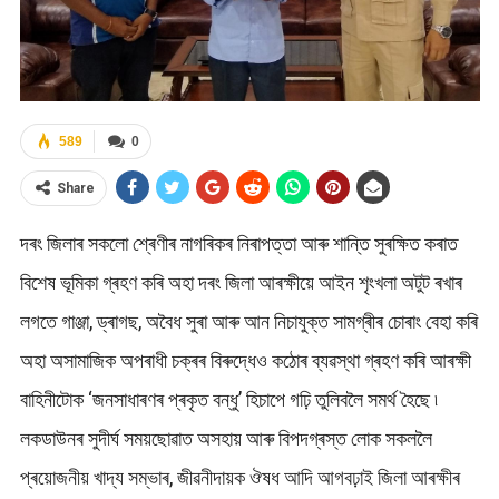
589
0
Share
দৰং জিলাৰ সকলো শ্ৰেণীৰ নাগৰিকৰ নিৰাপত্তা আৰু শান্তি সুৰক্ষিত কৰাত
বিশেষ ভূমিকা গ্ৰহণ কৰি অহা দৰং জিলা আৰক্ষীয়ে আইন শৃংখলা অটুট ৰখাৰ
লগতে গাঞ্জা, ড্ৰাগছ, অবৈধ সুৰা আৰু আন নিচাযুক্ত সামগ্ৰীৰ চোৰাং বেহা কৰি
অহা অসামাজিক অপৰাধী চক্ৰৰ বিৰুদ্ধেও কঠোৰ ব্যৱস্থা গ্ৰহণ কৰি আৰক্ষী
বাহিনীটোক ‘জনসাধাৰণৰ প্ৰকৃত বন্ধু’ হিচাপে গঢ়ি তুলিবলৈ সমৰ্থ হৈছে ৷
লকডাউনৰ সুদীৰ্ঘ সময়ছোৱাত অসহায় আৰু বিপদগ্ৰস্ত লোক সকললৈ
প্ৰয়োজনীয় খাদ্য সম্ভাৰ, জীৱনীদায়ক ঔষধ আদি আগবঢ়াই জিলা আৰক্ষীৰ