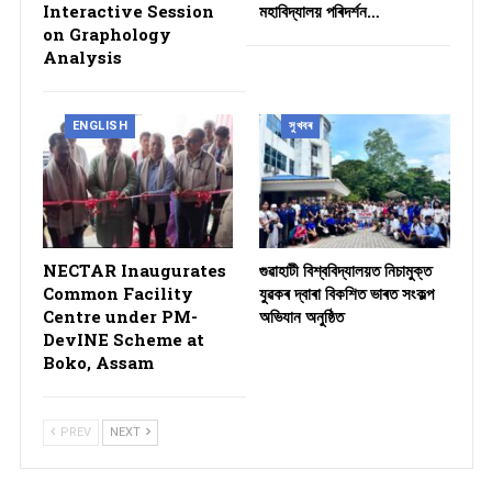
Interactive Session
মহাবিদ্যালয় পৰিদৰ্শন…
on Graphology
Analysis
ENGLISH
সুখবৰ
NECTAR Inaugurates
গুৱাহাটী বিশ্ববিদ্যালয়ত নিচামুক্ত
Common Facility
যুৱকৰ দ্বাৰা বিকশিত ভাৰত সংকল্প
Centre under PM-
অভিযান অনুষ্ঠিত
DevINE Scheme at
Boko, Assam
PREV
NEXT