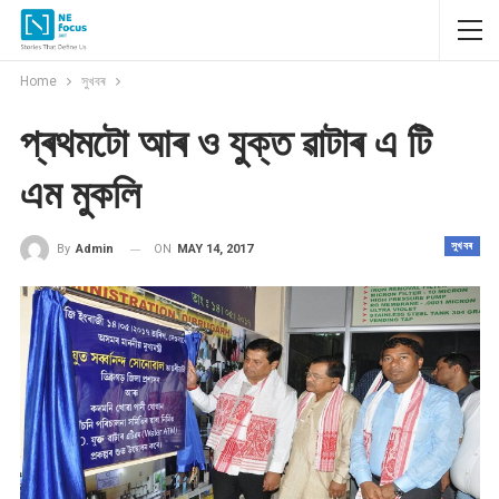
Home
সুখবৰ
প্ৰথমটো আৰ ও যুক্ত ৱাটাৰ এ টি
এম মুকলি
সুখবৰ
ON
MAY 14, 2017
By
Admin