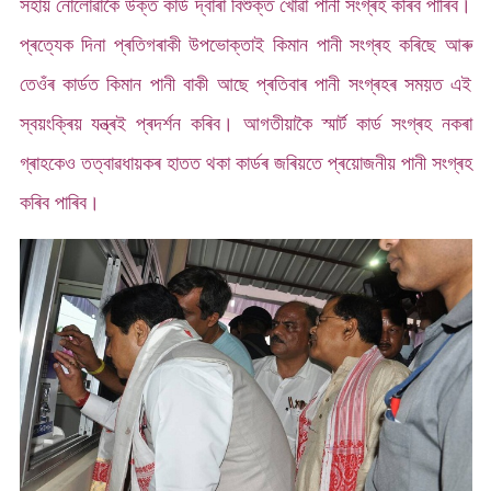
সহায় নোলোৱাকৈ উক্ত কাৰ্ড দ্বাৰা বিশুক্ত খোৱা পানী সংগ্ৰহ কৰিব পাৰিব।
প্ৰত্যেক দিনা প্ৰতিগৰাকী উপভোক্তাই কিমান পানী সংগ্ৰহ কৰিছে আৰু
তেওঁৰ কাৰ্ডত কিমান পানী বাকী আছে প্ৰতিবাৰ পানী সংগ্ৰহৰ সময়ত এই
স্বয়ংক্ৰিয় যন্ত্ৰই প্ৰদৰ্শন কৰিব। আগতীয়াকৈ স্মাৰ্ট কাৰ্ড সংগ্ৰহ নকৰা
গ্ৰাহকেও তত্বাৱধায়কৰ হাতত থকা কাৰ্ডৰ জৰিয়তে প্ৰয়োজনীয় পানী সংগ্ৰহ
কৰিব পাৰিব।