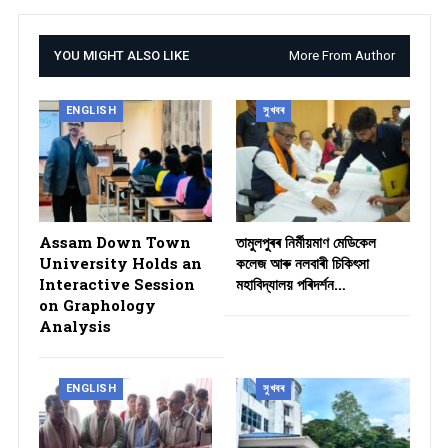
YOU MIGHT ALSO LIKE
More From Author
ENGLISH
সুখবৰ
Assam Down Town
তামুলপুৰৰ নিৰ্মীয়মাণ মেডিকেল
University Holds an
কলেজ আৰু নলবাৰী চিকিৎসা
Interactive Session
মহাবিদ্যালয় পৰিদৰ্শন…
on Graphology
Analysis
ENGLISH
সুখবৰ