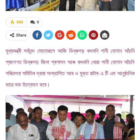
688
0
Share
মুখ্যমন্ত্ৰী সৰ্বানন্দ সোনোৱালে আজি ডিব্ৰুগড় কদমনি পানী যোগান আঁচনি
প্ৰাংগণত ডিব্ৰুগড় জিলা প্ৰশাসন আৰু কদমনি খোৱা পানী যোগান আঁচনি
পৰিচালনা সমিতিৰ দ্বাৰা সংস্থাপিত আৰ ও যুক্ত ৱাটাৰ এ টি এম আনুষ্ঠানিক
ভাৱে শুভ উদ্বোধন কৰে।