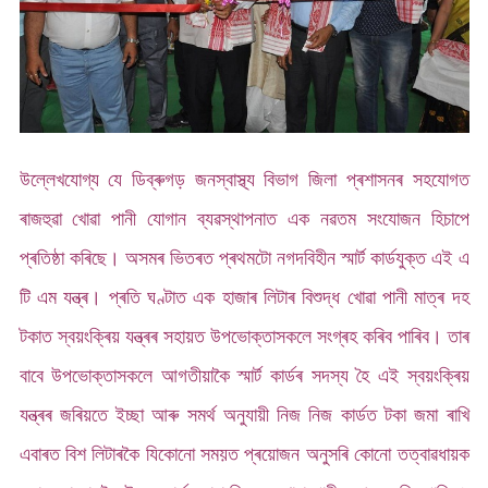
উল্লেখযোগ্য যে ডিব্ৰুগড় জনস্বাস্থ্য বিভাগ জিলা প্ৰশাসনৰ সহযোগত
ৰাজহুৱা খোৱা পানী যোগান ব্যৱস্থাপনাত এক নৱতম সংযোজন হিচাপে
প্ৰতিষ্ঠা কৰিছে। অসমৰ ভিতৰত প্ৰথমটো নগদবিহীন স্মাৰ্ট কাৰ্ডযুক্ত এই এ
টি এম যন্ত্ৰ। প্ৰতি ঘণ্টাত এক হাজাৰ লিটাৰ বিশুদ্ধ খোৱা পানী মাত্ৰ দহ
টকাত স্বয়ংক্ৰিয় যন্ত্ৰৰ সহায়ত উপভোক্তাসকলে সংগ্ৰহ কৰিব পাৰিব। তাৰ
বাবে উপভোক্তাসকলে আগতীয়াকৈ স্মাৰ্ট কাৰ্ডৰ সদস্য হৈ এই স্বয়ংক্ৰিয়
যন্ত্ৰৰ জৰিয়তে ইচ্ছা আৰু সমৰ্থ অনুযায়ী নিজ নিজ কাৰ্ডত টকা জমা ৰাখি
এবাৰত বিশ লিটাৰকৈ যিকোনো সময়ত প্ৰয়োজন অনুসৰি কোনো তত্বাৱধায়ক