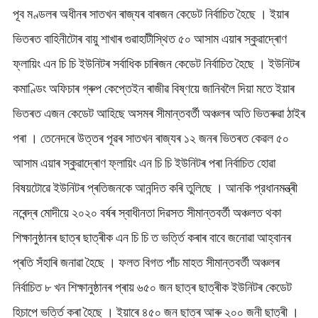
পূব মণ্ডলৰ অধীনৰ সাতখন ৰাজ্যৰ বাৰজন কেডেট নিৰ্বাচিত হৈছে । ইয়াৰ
ভিতৰত বাহিনীটোৰ বায়ু শাখাৰ গুৱাহাটীস্থিত ৫০ আসাম এয়াৰ স্কুৱাদ্ৰোণ
ফ্লায়িং এন চি চি ইউনিটৰ সৰ্বাধিক চাৰিজন কেডেট নিৰ্বাচিত হৈছে । ইউনিটৰ
কমাণ্ডিং অফিচাৰ গ্ৰুপ কেপ্তেইন ৰাজীৱ বিষ্ণয়ে জানিবলৈ দিয়া মতে ইয়াৰ
ভিতৰত এজন কেডেট আহিছে অসমৰ সীমান্তবৰ্তী অঞ্চলৰ অতি ভিতৰুৱা ঠাইৰ
পৰা । তেনেদৰে উত্তৰ পূৱৰ সাতখন ৰাজ্যৰ ১২ জনৰ ভিতৰত কেৱল ৫০
আসাম এয়াৰ স্কুৱাদ্ৰোণ ফ্লায়িং এন চি চি ইউনিটৰ পৰা নিৰ্বাচিত হোৱা
বিষয়টোৱে ইউনিটৰ প্ৰতিজনকে আনন্দিত কৰি তুলিছে । আনকি প্রধানমন্ত্ৰী
নৰেন্দ্ৰ মোদীয়ে ২০২০ বৰ্ষৰ স্বাধীনতা দিৱসত সীমান্তবৰ্তী অঞ্চলত থকা
শিক্ষানুষ্ঠানৰ ছাত্ৰ ছাত্ৰীক এন চি চি ত ভৰ্ত্তি কৰাৰ বাবে জনোৱা আহ্বানৰ
প্ৰতি সঁহাৰি জনাৱা হৈছে । ফলত বিগত পাঁচ মাহত সীমান্তবৰ্তী অঞ্চলৰ
নিৰ্বাচিত ৮ খন শিক্ষানুষ্ঠানৰ প্ৰায় ৬৫০ জন ছাত্ৰ ছাত্ৰীক ইউনিটৰ কেডেট
হিচাপে ভৰ্ত্তি কৰা হৈছে । ইয়াৰে ৪৫০ জন ছাত্ৰ আৰু ২০০ জনী ছাত্ৰী ।