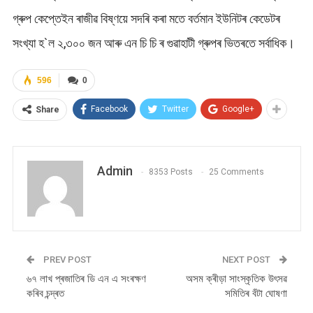
গ্ৰুপ কেপ্তেইন ৰাজীৱ বিষ্ণয়ে সদৰি কৰা মতে বৰ্তমান ইউনিটৰ কেডেটৰ
সংখ্যা হ`ল ২,৩০০ জন আৰু এন চি চি ৰ গুৱাহাটী গ্ৰুপৰ ভিতৰতে সৰ্বাধিক।
596
0
Facebook
Twitter
Google+
Share
Admin
8353 Posts
25 Comments
PREV POST
NEXT POST
৬৭ লাখ প্ৰজাতিৰ ডি এন এ সংৰক্ষণ
অসম ক্ৰীড়া সাংস্কৃতিক উৎসৱ
কৰিব চন্দ্ৰত
সমিতিৰ বঁটা ঘোষণা