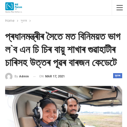
Home
সুখবৰ
প্ৰধানমন্ত্ৰীৰ সৈতে মত বিনিময়ত ভাগ
ল`ব এন চি চিৰ বায়ু শাখাৰ গুৱাহাটীৰ
চাৰিসহ উত্তৰ পূৱৰ বাৰজন কেডেটে
সুখবৰ
ON
MAR 17, 2021
By
Admin