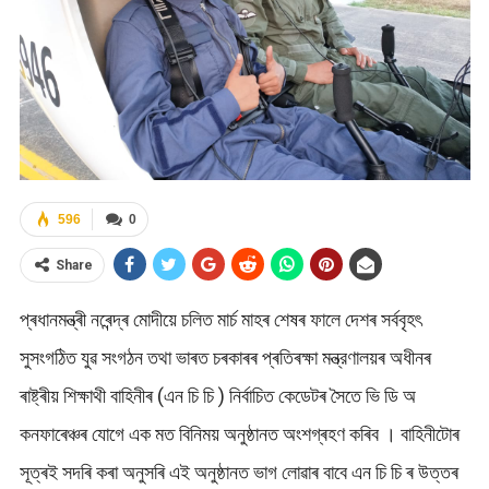
596
0
Share
প্ৰধানমন্ত্ৰী নৰেন্দ্ৰ মোদীয়ে চলিত মাৰ্চ মাহৰ শেষৰ ফালে দেশৰ সৰ্ববৃহৎ
সুসংগঠিত যুৱ সংগঠন তথা ভাৰত চৰকাৰৰ প্ৰতিৰক্ষা মন্ত্রণালয়ৰ অধীনৰ
ৰাষ্ট্ৰীয় শিক্ষাথী বাহিনীৰ (এন চি চি ) নিৰ্বাচিত কেডেটৰ সৈতে ভি ডি অ
কনফাৰেঞ্চৰ যোগে এক মত বিনিময় অনুষ্ঠানত অংশগ্ৰহণ কৰিব । বাহিনীটোৰ
সূত্ৰই সদৰি কৰা অনুসৰি এই অনুষ্ঠানত ভাগ লোৱাৰ বাবে এন চি চি ৰ উত্তৰ