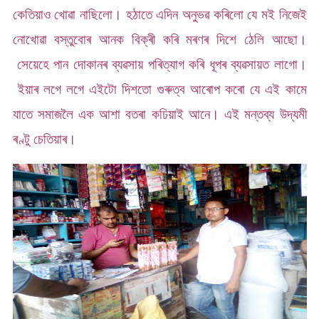
কেতিয়াও খোৱা নাছিলো। হঠাতে এদিন অনুভৱ কৰিলো যে মই নিজেই
নোখোৱা বস্তুবোৰ আনক বিক্ৰী কৰি মৰণৰ দিশে ঠেলি আছো।
সেয়েহে পান দোকানৰ ব্যৱসায় পৰিত্যাগ কৰি ধূপৰ ব্যৱসায়ত লাগো।
ইয়াৰ লগে লগে এইটো দিশতো গুৰুত্ব আৰোপ কৰো যে এই কামে
যাতে সমাজলৈ এক আশা বতৰা কঢিয়াই আনে। এই মন্তব্য উদ্যমী
ৰণ্টু চেতিয়াৰ।