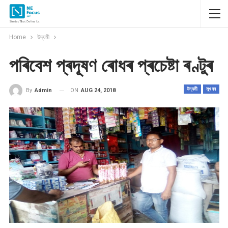
Home
উদ্যমী
পৰিবেশ প্ৰদূষণ ৰোধৰ প্ৰচেষ্টা ৰণ্টুৰ
উদ্যমী
সুখবৰ
ON
AUG 24, 2018
By
Admin