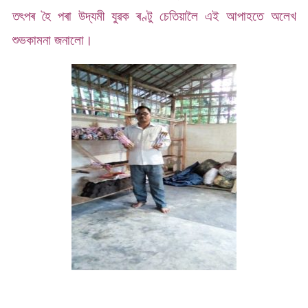
তৎপৰ হৈ পৰা উদ্যমী যুৱক ৰণ্টু চেতিয়ালৈ এই আপাহতে অলেখ
শুভকামনা জনালো।