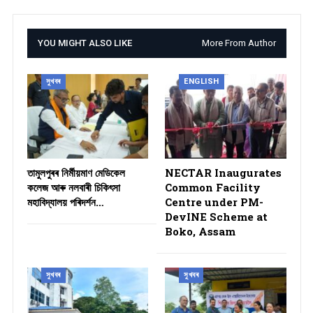
YOU MIGHT ALSO LIKE
More From Author
সুখবৰ
ENGLISH
তামুলপুৰৰ নিৰ্মীয়মাণ মেডিকেল
NECTAR Inaugurates
কলেজ আৰু নলবাৰী চিকিৎসা
Common Facility
মহাবিদ্যালয় পৰিদৰ্শন…
Centre under PM-
DevINE Scheme at
Boko, Assam
সুখবৰ
সুখবৰ