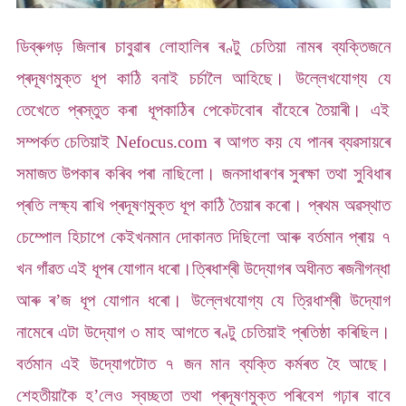
ডিব্ৰুগড় জিলাৰ চাবুৱাৰ লোহালিৰ ৰণ্টু চেতিয়া নামৰ ব্যক্তিজনে
প্ৰদূষণমুক্ত ধূপ কাঠি বনাই চৰ্চালৈ আহিছে। উল্লেখযোগ্য যে
তেখেতে প্ৰস্তুত কৰা ধূপকাঠিৰ পেকেটবোৰ বাঁহেৰে তৈয়াৰী। এই
সম্পৰ্কত চেতিয়াই Nefocus.com ৰ আগত কয় যে পানৰ ব্যৱসায়ৰে
সমাজত উপকাৰ কৰিব পৰা নাছিলো। জনসাধাৰণৰ সুৰক্ষা তথা সুবিধাৰ
প্ৰতি লক্ষ্য ৰাখি প্ৰদূষণমুক্ত ধূপ কাঠি তৈয়াৰ কৰো। প্ৰথম অৱস্থাত
চেম্পোল হিচাপে কেইখনমান দোকানত দিছিলো আৰু বৰ্তমান প্ৰায় ৭
খন গাঁৱত এই ধূপৰ যোগান ধৰো।
ত্ৰিধাশ্ৰী উদ্যোগৰ অধীনত ৰজনীগন্ধা
আৰু ৰ’জ ধূপ যোগান ধৰো। উল্লেখযোগ্য যে ত্রিধাশ্ৰী উদ্যোগ
নামেৰে এটা উদ্যোগ ৩ মাহ আগতে ৰণ্টু চেতিয়াই প্ৰতিষ্ঠা কৰিছিল।
বৰ্তমান এই উদ্যোগটোত ৭ জন মান ব্যক্তি কৰ্মৰত হৈ আছে।
শেহতীয়াকৈ হ’লেও স্বচ্ছতা তথা প্ৰদূষণমুক্ত পৰিবেশ গঢ়াৰ বাবে