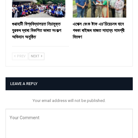
গুৱাহাটী বিশ্ববিদ্যালয়ত নিচামুক্ত
​এপেক্স বেংক ষ্টাফ এচ’চিয়েচনৰ বানে
যুৱকৰ দ্বাৰা বিকশিত ভাৰত সংকল্প
গৰকা ৰাইজৰ মাজত সাহায্য সামগ্ৰী
অভিযান অনুষ্ঠিত
বিতৰণ ​
PREV
NEXT
LEAVE A REPLY
Your email address will not be published.