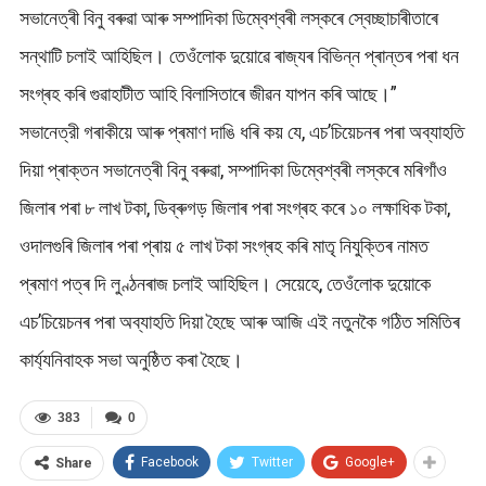
সভানেত্ৰী বিনু বৰুৱা আৰু সম্পাদিকা ডিম্বেশ্বৰী লস্কৰে স্বেচ্ছাচাৰীতাৰে
সন্থাটি চলাই আহিছিল। তেওঁলোক দুয়োৱে ৰাজ্যৰ বিভিন্ন প্ৰান্তৰ পৰা ধন
সংগ্ৰহ কৰি গুৱাহাটীত আহি বিলাসিতাৰে জীৱন যাপন কৰি আছে।”
সভানেত্রী গৰাকীয়ে আৰু প্ৰমাণ দাঙি ধৰি কয় যে, এচ’চিয়েচনৰ পৰা অব্যাহতি
দিয়া প্ৰাক্তন সভানেত্ৰী বিনু বৰুৱা, সম্পাদিকা ডিম্বেশ্বৰী লস্কৰে মৰিগাঁও
জিলাৰ পৰা ৮ লাখ টকা, ডিব্ৰুগড় জিলাৰ পৰা সংগ্ৰহ কৰে ১০ লক্ষাধিক টকা,
ওদালগুৰি জিলাৰ পৰা প্ৰায় ৫ লাখ টকা সংগ্ৰহ কৰি মাতৃ নিযুক্তিৰ নামত
প্ৰমাণ পত্ৰ দি লুণ্ঠনৰাজ চলাই আহিছিল। সেয়েহে, তেওঁলোক দুয়োকে
এচ’চিয়েচনৰ পৰা অব্যাহতি দিয়া হৈছে আৰু আজি এই নতুনকৈ গঠিত সমিতিৰ
কাৰ্য্যনিবাহক সভা অনুষ্ঠিত কৰা হৈছে।
383
0
Facebook
Twitter
Google+
Share