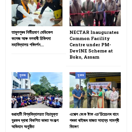
তামুলপুৰৰ নিৰ্মীয়মাণ মেডিকেল
NECTAR Inaugurates
কলেজ আৰু নলবাৰী চিকিৎসা
Common Facility
মহাবিদ্যালয় পৰিদৰ্শন…
Centre under PM-
DevINE Scheme at
Boko, Assam
সুখবৰ
সুখবৰ
গুৱাহাটী বিশ্ববিদ্যালয়ত নিচামুক্ত
​এপেক্স বেংক ষ্টাফ এচ’চিয়েচনৰ বানে
যুৱকৰ দ্বাৰা বিকশিত ভাৰত সংকল্প
গৰকা ৰাইজৰ মাজত সাহায্য সামগ্ৰী
অভিযান অনুষ্ঠিত
বিতৰণ ​