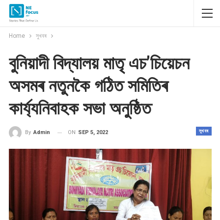
Home
সুখবৰ
বুনিয়াদী বিদ্যালয় মাতৃ এচ’চিয়েচন
অসমৰ নতুনকৈ গঠিত সমিতিৰ
কাৰ্য্যনিবাহক সভা অনুষ্ঠিত
সুখবৰ
ON
SEP 5, 2022
By
Admin