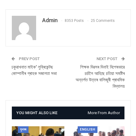
Admin
8353 Posts
25 Comments
PREV POST
NEXT POST
ঢকুৱাখনাত মাইক’ লুব্ৰিকেন্টছ
শিক্ষক দিৱসৰ দিনাই বিশেষভাৱে
কোম্পানীৰ গ্ৰাহক সজাগতা সভা
চৰ্চালৈ আহিছে চতিয়া সমষ্টিৰ
অন্তৰ্গত উত্তৰ বালিজুৰী প্ৰাথমিক
বিদ্যালয়
YOU MIGHT ALSO LIKE
More From Author
সুখবৰ
ENGLISH