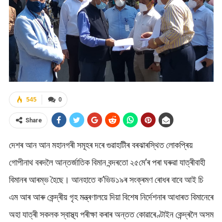
545
0
Share
দেশৰ আন আন মহানগৰী সমূহৰ দৰে গুৱাহাটীৰ বৰঝাৰস্থিত লোকপ্ৰিয়
গোপীনাথ বৰদলৈ আন্তৰ্জাতিক বিমান বন্দৰতো ২৫মে’ৰ পৰা ঘৰুৱা যাত্ৰীবাহী
বিমানৰ আৰম্ভ হৈছে। আনহাতে ক’ভিড১৯ৰ সংক্ৰমণ ৰোধৰ বাবে আই চি
এম আৰ আৰু কেন্দ্ৰীয় গৃহ মন্ত্ৰণালয়ে দিয়া বিশেষ নিৰ্দেশনাৰ আধাৰত বিমানেৰে
অহা যাত্ৰী সকলক স্বাস্থ্য পৰীক্ষা কৰাৰ অন্তত কোৱাৰেণ্টাইন কেন্দ্ৰলৈ অসম