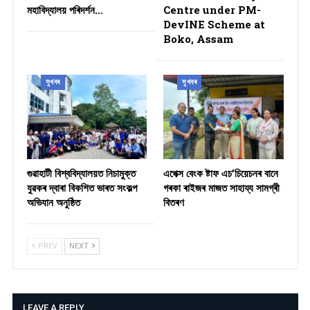
মহাবিদ্যালয় পৰিদৰ্শন…
Centre under PM-
DevINE Scheme at
Boko, Assam
সুখবৰ
সুখবৰ
গুৱাহাটী বিশ্ববিদ্যালয়ত নিচামুক্ত
​এপেক্স বেংক ষ্টাফ এচ’চিয়েচনৰ বানে
যুৱকৰ দ্বাৰা বিকশিত ভাৰত সংকল্প
গৰকা ৰাইজৰ মাজত সাহায্য সামগ্ৰী
অভিযান অনুষ্ঠিত
বিতৰণ ​
PREV
NEXT
LEAVE A REPLY