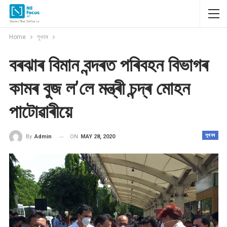
Home
সুখবৰ
বৰঝাৰ বিমান বন্দৰত পৰিবহন বিভাগৰ
কামৰ বুজ ল’লে মন্ত্ৰী চন্দ্ৰ মোহন
পাটোৱাৰীয়ে
সুখবৰ
ON
MAY 28, 2020
By
Admin