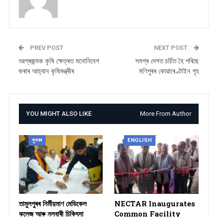
PREV POST
NEXT POST
নৱপ্ৰজন্মক কৃষি ক্ষেত্ৰত মনোনিবেশ
সমগ্ৰ দেশত চৰ্চিত হৈ পৰিছে
কৰাৰ আহ্বান কৃষিমন্ত্ৰীৰ
মণিপুৰৰ কোৱাৰেণ্টাইন গৃহ
YOU MIGHT ALSO LIKE
More From Author
সুখবৰ
ENGLISH
তামুলপুৰৰ নিৰ্মীয়মাণ মেডিকেল
NECTAR Inaugurates
কলেজ আৰু নলবাৰী চিকিৎসা
Common Facility