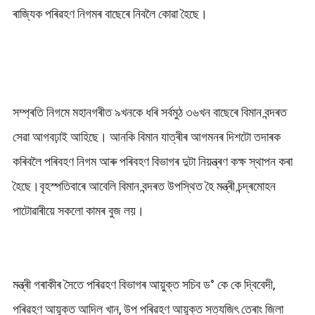
ৰাজ্যিক পৰিৱহণ নিগমৰ বাছেৰে নিবলৈ কোৱা হৈছে।
সম্প্ৰতি নিগমে মহানগৰীত ৯খনকে ধৰি সৰ্বমুঠ ৩৬খন বাছেৰে বিমান বন্দৰত
সেৱা আগবঢ়াই আহিছে। আনকি বিমান যাত্ৰীৰ আগমনৰ দিশটো তদাৰক
কৰিবলৈ পৰিবহণ নিগম আৰু পৰিবহণ বিভাগৰ দুটা নিয়ন্ত্ৰণ কক্ষ স্থাপন কৰা
হৈছে।বৃহস্পতিবাৰে আবেলি বিমান বন্দৰত উপস্থিত হৈ মন্ত্ৰী চন্দ্ৰমোহন
পাটোৱাৰীয়ে সকলো কামৰ বুজ লয়।
মন্ত্ৰী গৰাকীৰ সৈতে পৰিৱহণ বিভাগৰ আয়ুক্ত সচিব ড° কে কে দ্বিবেদী,
পৰিৱহণ আয়ুক্ত আদিল খান, উপ পৰিৱহণ আয়ুক্ত সত্যজিৎ তেৰাং জিলা