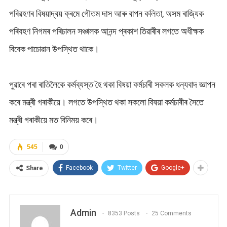
পৰিৱহণৰ বিষয়াদ্বয় ক্ৰমে গৌতম দাস আৰু বাপন কলিতা, অসম ৰাজ্যিক
পৰিবহণ নিগমৰ পৰিচালন সঞ্চালক আনন্দ প্ৰকাশ তিৱাৰীৰ লগতে অধীক্ষক
বিবেক পাচোৱান উপস্থিত থাকে।
পুৱাৰে পৰা ৰাতিলৈকে কৰ্মব্যস্ত হৈ থকা বিষয়া কৰ্মচাৰী সকলক ধন্যবাদ জ্ঞাপন
কৰে মন্ত্ৰী গৰাকীয়ে। লগতে উপস্থিত থকা সকলো বিষয়া কৰ্মচাৰীৰ সৈতে
মন্ত্ৰী গৰাকীয়ে মত বিনিময় কৰে।
545
0
Facebook
Twitter
Google+
Share
Admin
8353 Posts
25 Comments