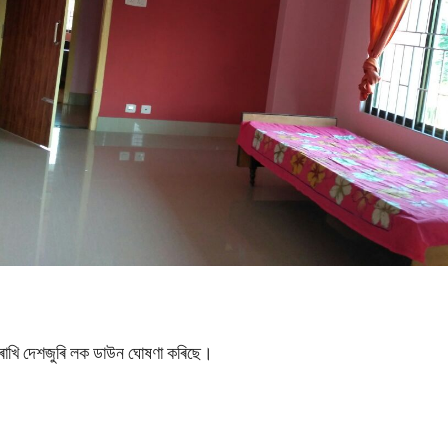
 ৰাখি দেশজুৰি লক ডাউন ঘোষণা কৰিছে।