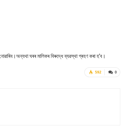
নোৱাৰিব।অন্যথা ঘৰৰ মালিকৰ বিৰুদ্ধে ব্যৱস্থা গ্ৰহণ কৰা হ’ব।
592
0