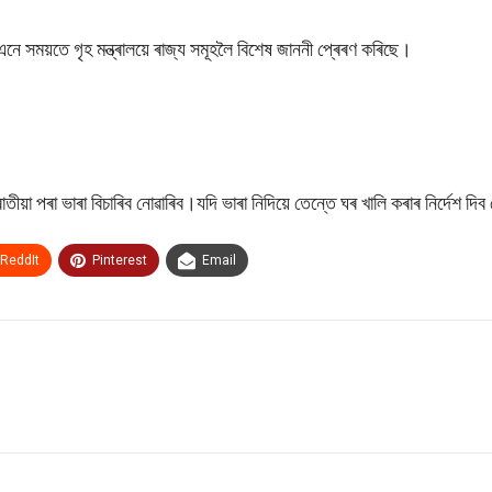
য়তে গৃহ মন্ত্ৰালয়ে ৰাজ্য সমূহলৈ বিশেষ জাননী প্ৰেৰণ কৰিছে।
া পৰা ভাৰা বিচাৰিব নোৱাৰিব।যদি ভাৰা নিদিয়ে তেন্তে ঘৰ খালি কৰাৰ নিৰ্দেশ দিব 
ReddIt
Pinterest
Email