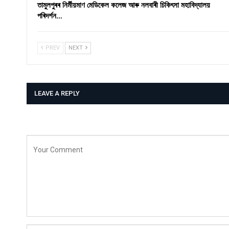
তামুলপুৰৰ নিৰ্মীয়মাণ মেডিকেল কলেজ আৰু নলবাৰী চিকিৎসা মহাবিদ্যালয়
পৰিদৰ্শন…
PREV
NEXT
LEAVE A REPLY