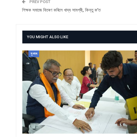
PREV POST
শিক্ষক সমাজে বিতৰণ কৰিলে খাদ্য সামগ্ৰী, কিন্তু ক’ত
YOU MIGHT ALSO LIKE
সুখবৰ