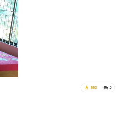
592
0