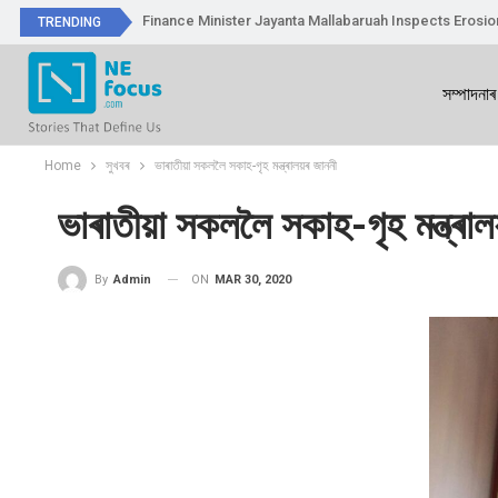
Finance Minister Jayanta Mallabaruah Inspects Erosi
TRENDING
সম্পাদনাৰ
Home
সুখবৰ
ভাৰাতীয়া সকললৈ সকাহ-গৃহ মন্ত্ৰালয়ৰ জাননী
ভাৰাতীয়া সকললৈ সকাহ-গৃহ মন্ত্ৰা
ON
MAR 30, 2020
By
Admin