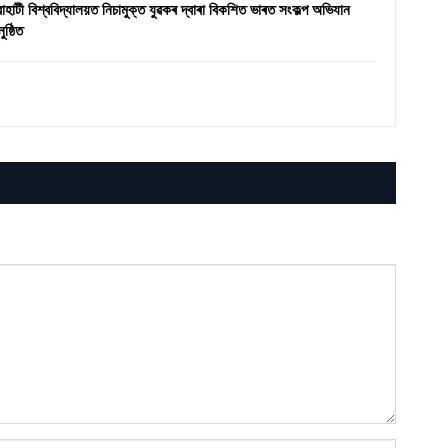
ৱাহাটী বিশ্ববিদ্যালয়ত নিচামুক্ত যুৱকৰ দ্বাৰা বিকশিত ভাৰত সংকল্প অভিযান
ুষ্ঠিত