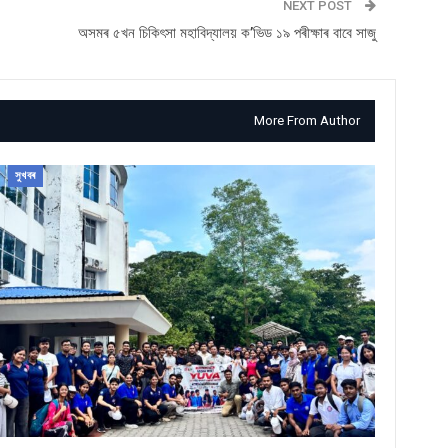
NEXT POST
অসমৰ ৫খন চিকিৎসা মহাবিদ্যালয় ক’ভিড ১৯ পৰীক্ষাৰ বাবে সাজু
More From Author
সুখবৰ