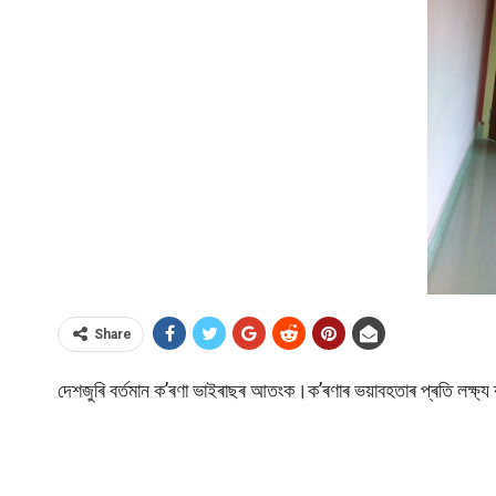
Share
দেশজুৰি বৰ্তমান ক’ৰণা ভাইৰাছৰ আতংক।ক’ৰণাৰ ভয়াবহতাৰ প্ৰতি লক্ষ্য