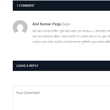
1 COMMENT
Anil Kumar Pegu
Says
বহুত বহুত ধন্যবাদ সংগীতা ৷ তুমি আলি-আঃয়ৗ লৃগাং উৎসৱ২০১৭ উদযাপনলৈ আহি
ময়ো অলপ ব্যস্থ হৈ পৰিলো ৷ আচল কথাটো হ’ল তোমাক অলপ হ’লেও পুৰাং আপিন,
একেলগে লৃগাং চাবলৈ অহাটো এক উল্লেগযোগ্য সুপৰিবৰ্তন৷ পুনৰ ধন্যবাদ থাকি
LEAVE A REPLY