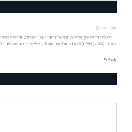
9 years ago
াই দিবলৈ আমি সদায় চেষ্টা কৰো ৷ পিছে এইবাৰ আমাৰ আলহি হৈ অসমৰ মুৰব্বি দুজনাই আহি গ’ল৷
লো যদিও দেখা নাপালোগে ৷ পিছত এদিম খাম ৷ কথা দিলো ৷ এইবাৰ মিচিং মিপাগ (অ-মিচিং) সকলোৱে
Reply