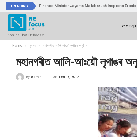
Finance Minister Jayanta Mallabaruah Inspects Erosi
TRENDING
সম্পাদনাৰ
Home
সুখবৰ
মহানগৰীত আলি-আঃয়ৌ লৃগাঙৰ অনুষ্ঠান
মহানগৰীত আলি-আঃয়ৌ লৃগাঙৰ অনুষ
ON
FEB 15, 2017
By
Admin