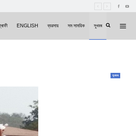
্ৰাফী
ENGLISH
ব্যৱসায়
সম সাময়িক
সুখবৰ
সুখবৰ