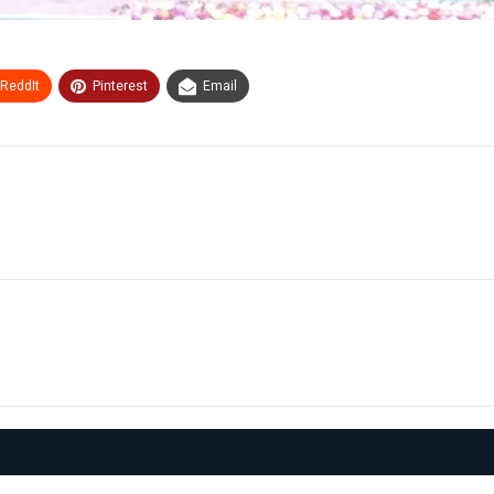
ReddIt
Pinterest
Email