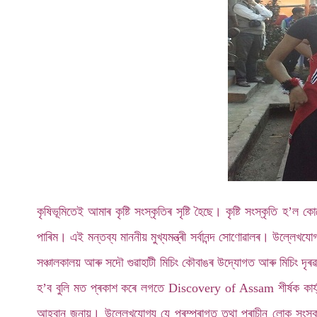
কৃষিভূমিতেই আমাৰ কৃষ্টি সংস্কৃতিৰ সৃষ্টি হৈছে। কৃষ্টি সংস্কৃতি 
পাৰিম। এই মন্তব্য মাননীয় মুখ্যমন্ত্ৰী সৰ্বানন্দ সোণোৱালৰ। উল্লে
সঞ্চালকালয় আৰু সদৌ গুৱাহাটী মিচিং কৌবাঙৰ উদ্যোগত আৰু মিচিং দৃৰৱ
হ’ব বুলি মত প্ৰকাশ কৰে লগতে Discovery of Assam শীৰ্ষক কাৰ্
আহ্বান জনায়। উল্লেখযোগ্য যে পৰম্পৰাগত তথা প্ৰাচীন লোক সংস্ক