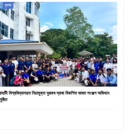
সুখবৰ
ৱাহাটী বিশ্ববিদ্যালয়ত নিচামুক্ত যুৱকৰ দ্বাৰা বিকশিত ভাৰত সংকল্প অভিযান
ুষ্ঠিত