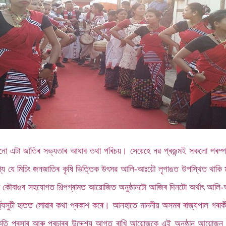
হ’ল কোনো এটা জাতিৰ সভ্যতাৰ আধাৰ তথা পৰিচয়। সেয়েহে নৱ প্ৰজন্মই সকলো পৰম্
খযোগ্য যে মিচিং জনজাতিৰ কৃষি ভিত্তিক উৎসৱ আলি-আঃয়ৌ লৃগাঙত উপস্থিত থাকি ম
 কৌবাঙৰ সহযোগত শিল্পগ্ৰামত আয়োজিত অনুষ্ঠানটো আজিৰ দিনটো অৰ্থাৎ আলি-আঃয়ৌ 
য্যসুচী হাতত লোৱাৰ কথা প্ৰকাশ কৰে। আনহাতে মাননীয় অসমৰ ৰাজ্যপাল গৰ
ৃতি প্ৰসাৰ আৰু প্ৰচাৰৰ উদ্দেশ্য আগত ৰাখি আয়োজকে এই অনুষ্ঠান আয়োজন কৰ