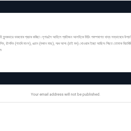
 সুন্দৰভাৱে খবৰবোৰ প্ৰচাৰ কৰিছা ৷ লৃগাঙলৈ আহিলে প্ৰতিজন আলহিকে মিচিং পৰম্পৰাগত খাদ্য সম্ভাৰেৰে উপচ
 য়ৗগদিন (গাহৰি মাংস), ঙচান (শুকান মাছ), পঃৰ আপং (চাই মদ) খোওৱাৰ ইচ্ছা আছিল৷ পিছত তোমাক বিচাৰিছি
ল৷
Your email address will not be published.