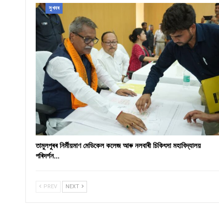
সুখবৰ
তামুলপুৰৰ নিৰ্মীয়মাণ মেডিকেল কলেজ আৰু নলবাৰী চিকিৎসা মহাবিদ্যালয়
পৰিদৰ্শন…
PREV
NEXT