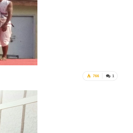
766
1