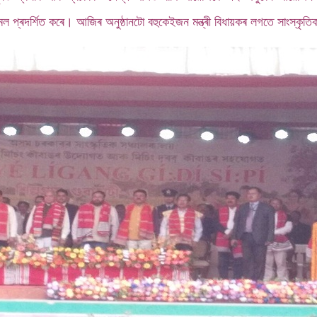
ল প্ৰদৰ্শিত কৰে। আজিৰ অনুষ্ঠানটো বহুকেইজন মন্ত্ৰী বিধায়কৰ লগতে সাংস্কৃ