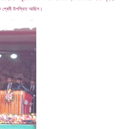
তিক প্ৰেমী উপস্থিত আছিল।