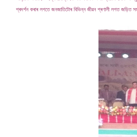
প্ৰদৰ্শন কৰাৰ লগতে জনজাতিটোৰ বিভিন্ন জীৱন প্ৰণালী লগত জড়িত সম