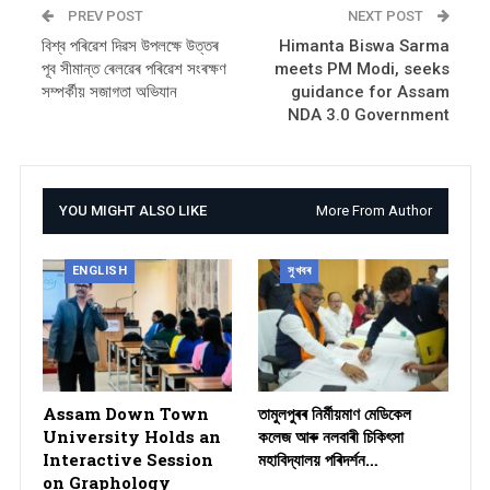
PREV POST
NEXT POST
বিশ্ব পৰিৱেশ দিৱস উপলক্ষে উত্তৰ
Himanta Biswa Sarma
পূব সীমান্ত ৰেলৱেৰ পৰিৱেশ সংৰক্ষণ
meets PM Modi, seeks
সম্পৰ্কীয় সজাগতা অভিযান
guidance for Assam
NDA 3.0 Government
YOU MIGHT ALSO LIKE
More From Author
ENGLISH
সুখবৰ
Assam Down Town
তামুলপুৰৰ নিৰ্মীয়মাণ মেডিকেল
University Holds an
কলেজ আৰু নলবাৰী চিকিৎসা
Interactive Session
মহাবিদ্যালয় পৰিদৰ্শন…
on Graphology