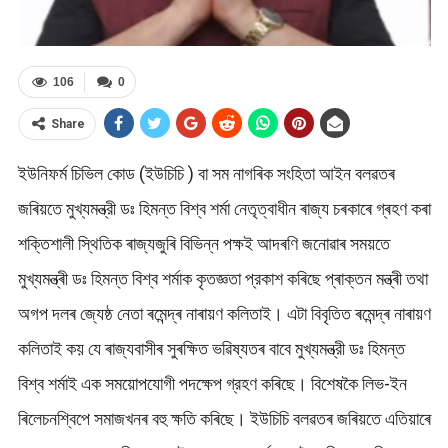
106
0
Share
ইউনিফৰ্ম চিভিল কোড (ইউচিচি ) বা সম নাগৰিক সংহিতা আইন বলৱতৰ
জৰিয়তে মুখ্যমন্ত্রী ডঃ হিমন্ত বিশ্ব শৰ্মা নেতৃত্বাধীন ৰাজ্য চৰকাৰে গ্ৰহণ কৰা
শক্তিশালী স্থিতিক ৰাজ্যজুৰি বিভিন্ন পক্ষই আদৰণি জনোৱাৰ সময়তে
মুখ্যমন্ত্ৰী ডঃ হিমন্ত বিশ্ব শর্মাক কৃতজ্ঞতা প্রকাশ কৰিছে প্ৰাক্তন মন্ত্ৰী তথা
অগপ দলৰ জ্যেষ্ঠ নেতা ৰমেন্দ্ৰ নাৰায়ণ কলিতাই। এটা বিবৃতিত ৰমেন্দ্ৰ নাৰায়ণ
কলিতাই কয় যে ৰাজ্যবাসীৰ সুৰক্ষিত ভৱিষ্যতৰ বাবে মুখ্যমন্ত্রী ডঃ হিমন্ত
বিশ্ব শৰ্মাই এক সময়োপযোগী পদক্ষেপ গ্রহণ কৰিছে। বিশেষকৈ লিভ-ইন
ৰিলেচনশ্বিপে সমাজখনৰ বহু ক্ষতি কৰিছে। ইউচিচি বলৱতৰ জৰিয়তে এতিয়াৰে