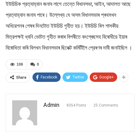
ইউচিচিক প্রত্যাহ্বান জনাব লাগে তেন্তে বিধানসভা, আইন, আদালত আছে
প্রত্যাহ্বান জনাব পাৰে। উল্লেখ্য যে অসম বিধানসভাৰ প্ৰথমখন
অধিৱেশনৰ শেষৰ দিনটোত ইউচিচি গৃহীত হয়। ইউচিচি বিল শাসকীয়
মিত্রপক্ষই ধ্বনি ভোটত গৃহীত কৰাৰ বিপৰীতে কংগ্ৰেছসহ বিৰোধীয়ে ইয়াৰ
বিৰোধিতা কৰি বিলখন বিধানসভাৰ ছিলেক্ট কমিটীলৈ প্রেৰণৰ দাবী জনাইছিল ।
106
0
Facebook
Twitter
Google+
Share
Admin
8354 Posts
25 Comments