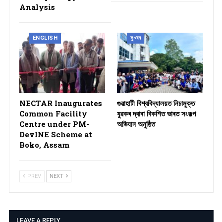
Analysis
ENGLISH
সুখবৰ
NECTAR Inaugurates
গুৱাহাটী বিশ্ববিদ্যালয়ত নিচামুক্ত
Common Facility
যুৱকৰ দ্বাৰা বিকশিত ভাৰত সংকল্প
Centre under PM-
অভিযান অনুষ্ঠিত
DevINE Scheme at
Boko, Assam
PREV
NEXT
LEAVE A REPLY