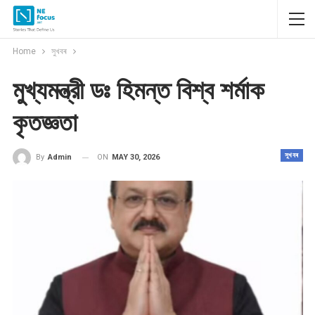
Home
সুখবৰ
মুখ্যমন্ত্রী ডঃ হিমন্ত বিশ্ব শর্মাক
কৃতজ্ঞতা
সুখবৰ
ON
MAY 30, 2026
By
Admin