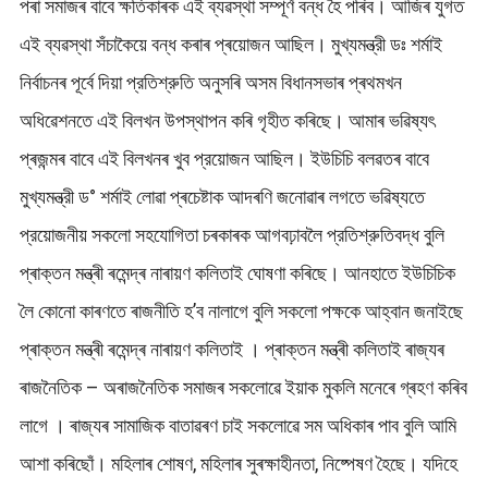
পৰা সমাজৰ বাবে ক্ষতিকাৰক এই ব্যৱস্থা সম্পূৰ্ণ বন্ধ হৈ পৰিব। আজিৰ যুগত
এই ব্যৱস্থা সঁচাকৈয়ে বন্ধ কৰাৰ প্ৰয়োজন আছিল। মুখ্যমন্ত্রী ডঃ শৰ্মাই
নিৰ্বাচনৰ পূৰ্বে দিয়া প্রতিশ্রুতি অনুসৰি অসম বিধানসভাৰ প্ৰথমখন
অধিৱেশনতে এই বিলখন উপস্থাপন কৰি গৃহীত কৰিছে। আমাৰ ভৱিষ্যৎ
প্ৰজন্মৰ বাবে এই বিলখনৰ খুব প্রয়োজন আছিল। ইউচিচি বলৱতৰ বাবে
মুখ্যমন্ত্রী ড° শর্মাই লোৱা প্ৰচেষ্টাক আদৰণি জনোৱাৰ লগতে ভৱিষ্যতে
প্রয়োজনীয় সকলো সহযোগিতা চৰকাৰক আগবঢ়াবলৈ প্রতিশ্রুতিবদ্ধ বুলি
প্ৰাক্তন মন্ত্ৰী ৰমেন্দ্ৰ নাৰায়ণ কলিতাই ঘোষণা কৰিছে। আনহাতে ইউচিচিক
লৈ কোনো কাৰণতে ৰাজনীতি হ’ব নালাগে বুলি সকলো পক্ষকে আহ্বান জনাইছে
প্ৰাক্তন মন্ত্ৰী ৰমেন্দ্ৰ নাৰায়ণ কলিতাই । প্ৰাক্তন মন্ত্ৰী কলিতাই ৰাজ্যৰ
ৰাজনৈতিক – অৰাজনৈতিক সমাজৰ সকলোৱে ইয়াক মুকলি মনেৰে গ্ৰহণ কৰিব
লাগে । ৰাজ্যৰ সামাজিক বাতাৱৰণ চাই সকলোৱে সম অধিকাৰ পাব বুলি আমি
আশা কৰিছোঁ। মহিলাৰ শোষণ, মহিলাৰ সুৰক্ষাহীনতা, নিষ্পেষণ হৈছে। যদিহে