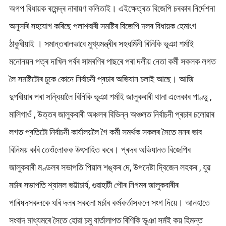
অগপ বিধায়ক ৰমেন্দ্ৰ নাৰায়ণ কলিতাই। এইক্ষেত্ৰত বিজেপি চৰকাৰ নিৰ্দেশনা
অনুসৰি সহযোগ কৰিছে পলাশবাৰী সমষ্টিৰ বিজেপি দলৰ বিধায়ক হেমাংগ
ঠাকুৰীয়াই । সমান্তৰালভাবে মুখ্যমন্ত্ৰীৰ সহধৰ্মিনী ৰিনিকি ভূঞা শৰ্মাই
মনোনয়ন পত্ৰ দাখিল পৰ্বৰ সামৰণিৰ পাছৰে পৰা দলীয় নেতা কৰ্মী সকলক লগত
লৈ সমষ্টিটোৰ চুকে কোনে নিৰ্বাচনী প্ৰচাৰ অভিযান চলাই আছে। আজি
দুপৰীয়াৰ পৰা সন্ধিয়ালৈ ৰিনিকি ভূঞা শৰ্মাই জালুকবাৰী থানা এলেকাৰ পাণ্ডু ,
মালিগাওঁ , উত্তৰ জালুকবাৰী অঞ্চলৰ বিভিন্ন অঞ্চলত নিৰ্বাচনী প্ৰচাৰ চলোৱাৰ
লগত প্ৰতিটো নিৰ্বাচনী কাৰ্যালয়লৈ গৈ কৰ্মী সমৰ্থক সকলৰ সৈতে মনৰ ভাব
বিনিময় কৰি তেওঁলোকক উৎসাহিত কৰে। প্ৰদৰ অভিযানত বিজেপিৰ
জালুকবাৰী মণ্ডলৰ সভাপতি পিয়াল শঙ্কৰ দে, উপদেষ্টা দ্বিজেন লহকৰ , যুৱ
মৰ্চাৰ সভাপতি শ্যামল ভট্টাচাৰ্য, গুৱাহাটী পৌৰ নিগমৰ জালুকবাৰীৰ
পাৰিষদসকলকে ধৰি দলৰ সকলো মৰ্চাৰ কৰ্মকৰ্তাসকলে সংগ দিয়ে। আনহাতে
সংবাদ মাধ্যমৰে সৈতে হোৱা চমু বাৰ্তালাপত ৰিণিকি ভূঞা সৰ্মই কয় হিমন্ত