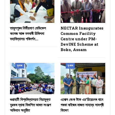
তামুলপুৰৰ নিৰ্মীয়মাণ মেডিকেল
NECTAR Inaugurates
কলেজ আৰু নলবাৰী চিকিৎসা
Common Facility
মহাবিদ্যালয় পৰিদৰ্শন…
Centre under PM-
DevINE Scheme at
Boko, Assam
সুখবৰ
সুখবৰ
গুৱাহাটী বিশ্ববিদ্যালয়ত নিচামুক্ত
​এপেক্স বেংক ষ্টাফ এচ’চিয়েচনৰ বানে
যুৱকৰ দ্বাৰা বিকশিত ভাৰত সংকল্প
গৰকা ৰাইজৰ মাজত সাহায্য সামগ্ৰী
অভিযান অনুষ্ঠিত
বিতৰণ ​