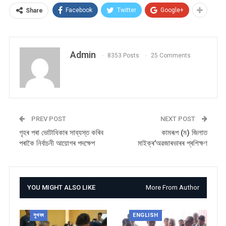
Facebook
Twitter
Google+
Share
Admin
8353 Posts
25 Comments
PREV POST
NEXT POST
গৃহৰ পৰা ভোটাধিকাৰ সাব্যস্ত কৰিব
কামৰূপ (ম) জিলাত
পৰাকৈ নিৰ্বাচনী আয়োগৰ পদক্ষেপ
মাইক্ৰ’অৱজাৰভাৰৰ প্ৰশিক্ষণ
YOU MIGHT ALSO LIKE
More From Author
সুখবৰ
ENGLISH