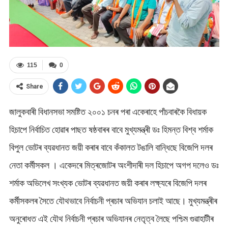
115
0
Share
জালুকবাৰী বিধানসভা সমষ্টিত ২০০১ চনৰ পৰা একেৰাহে পাঁচবাৰকৈ বিধায়ক
হিচাপে নিৰ্বাচিত হোৱাৰ পাছত ষষ্ঠবাৰৰ বাবে মুখ্যমন্ত্ৰী ডঃ হিমন্ত বিশ্ব শৰ্মাক
বিপুল ভোটৰ ব্যৱধানত জয়ী কৰাৰ বাবে কঁকালত টঙালি বান্ধিছে বিজেপি দলৰ
নেতা কৰ্মীসকল । একেদৰে মিত্ৰজোটৰ অংশীদাৰী দল হিচাপে অগপ দলেও ডঃ
শৰ্মাক অভিলেখ সংখ্যক ভোটৰ ব্যৱধানত জয়ী কৰাৰ লক্ষ্যৰে বিজেপি দলৰ
কৰ্মীসকলৰ সৈতে যৌথভাবে নিৰ্বাচনী প্ৰচাৰ অভিযান চলাই আছে। মুখ্যমন্ত্ৰীৰ
অনুৰোধত এই যৌথ নিৰ্বাচনী প্ৰচাৰ অভিযানৰ নেতৃত্ব লৈছে পশ্চিম গুৱাহাটীৰ