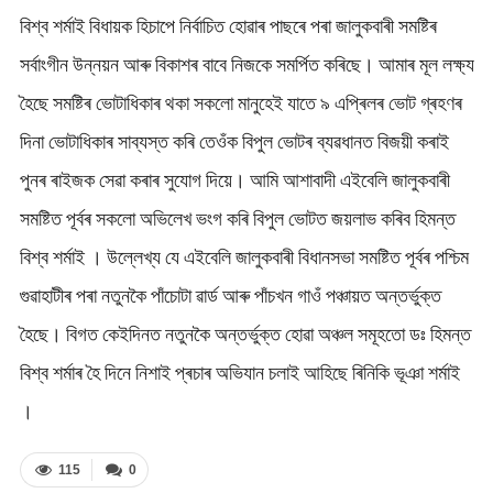
বিশ্ব শৰ্মাই বিধায়ক হিচাপে নিৰ্বাচিত হোৱাৰ পাছৰে পৰা জালুকবাৰী সমষ্টিৰ
সৰ্বাংগীন উন্নয়ন আৰু বিকাশৰ বাবে নিজকে সমৰ্পিত কৰিছে। আমাৰ মূল লক্ষ্য
হৈছে সমষ্টিৰ ভোটাধিকাৰ থকা সকলো মানুহেই যাতে ৯ এপ্ৰিলৰ ভোট গ্ৰহণৰ
দিনা ভোটাধিকাৰ সাব্যস্ত কৰি তেওঁক বিপুল ভোটৰ ব্যৱধানত বিজয়ী কৰাই
পুনৰ ৰাইজক সেৱা কৰাৰ সুযোগ দিয়ে। আমি আশাবাদী এইবেলি জালুকবাৰী
সমষ্টিত পূৰ্বৰ সকলো অভিলেখ ভংগ কৰি বিপুল ভোটত জয়লাভ কৰিব হিমন্ত
বিশ্ব শৰ্মাই । উল্লেখ্য যে এইবেলি জালুকবাৰী বিধানসভা সমষ্টিত পূৰ্বৰ পশ্চিম
গুৱাহাটীৰ পৰা নতুনকৈ পাঁচোটা ৱাৰ্ড আৰু পাঁচখন গাওঁ পঞ্চায়ত অন্তৰ্ভুক্ত
হৈছে। বিগত কেইদিনত নতুনকৈ অন্তৰ্ভুক্ত হোৱা অঞ্চল সমূহতো ডঃ হিমন্ত
বিশ্ব শৰ্মাৰ হৈ দিনে নিশাই প্ৰচাৰ অভিযান চলাই আহিছে ৰিনিকি ভূঞা শৰ্মাই
।
115
0