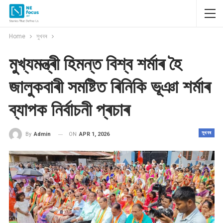
Home
সুখবৰ
মুখ্যমন্ত্ৰী হিমন্ত বিশ্ব শৰ্মাৰ হৈ
জালুকবাৰী সমষ্টিত ৰিনিকি ভূঞা শৰ্মাৰ
ব্যাপক নিৰ্বাচনী প্ৰচাৰ
সুখবৰ
ON
APR 1, 2026
By
Admin