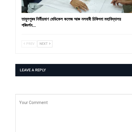
তামুলপুৰৰ নিৰ্মীয়মাণ মেডিকেল কলেজ আৰু নলবাৰী চিকিৎসা মহাবিদ্যালয়
পৰিদৰ্শন…
PREV
NEXT
LEAVE A REPLY