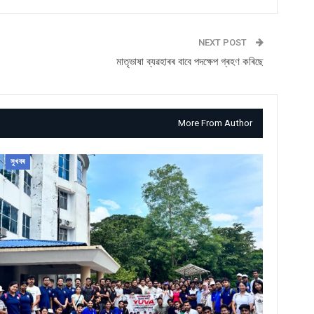
NEXT POST
মাতৃভাষা ব্যৱহাৰৰ বাবে পদক্ষেপ গ্ৰহণ কৰিছে
More From Author
সুখবৰ