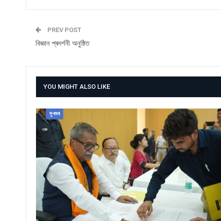
PREV POST
বিজ্ঞান প্ৰদৰ্শনী অনুষ্ঠিত
YOU MIGHT ALSO LIKE
সুখবৰ