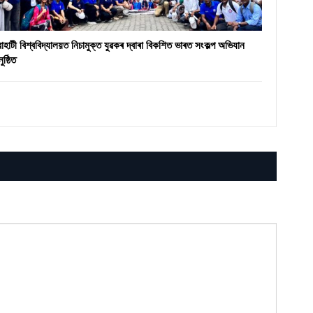
ৱাহাটী বিশ্ববিদ্যালয়ত নিচামুক্ত যুৱকৰ দ্বাৰা বিকশিত ভাৰত সংকল্প অভিযান
ুষ্ঠিত