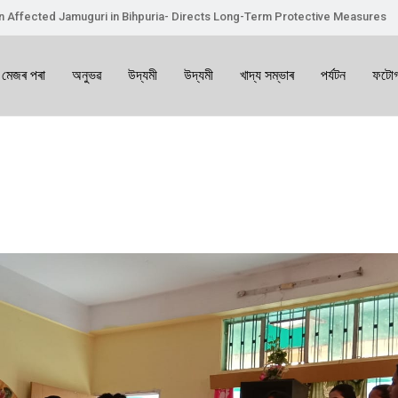
on Affected Jamuguri in Bihpuria- Directs Long-Term Protective Measures
 মেজৰ পৰা
অনুভৱ
উদ্যমী
উদ্যমী
খাদ্য সম্ভাৰ
পৰ্যটন
ফটোগ