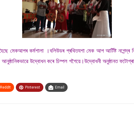
্ঠিত হৈছে মেকআপৰ কৰ্মশালা ।বলিউডৰ প্ৰথিতযশা মেক আপ আৰ্টিষ্ট নগেন্দ্ৰ 
নুষ্ঠানিকভাৱে উদ্বোধন কৰে চিম্পল গগৈয়ে।উদ্বোধনী অনুষ্ঠানত ফটোগ্ৰা
ReddIt
Pinterest
Email