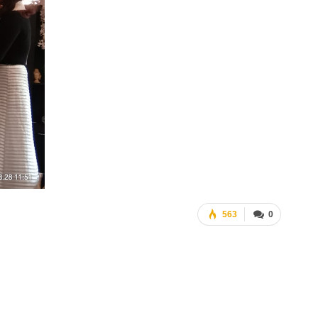
563
0