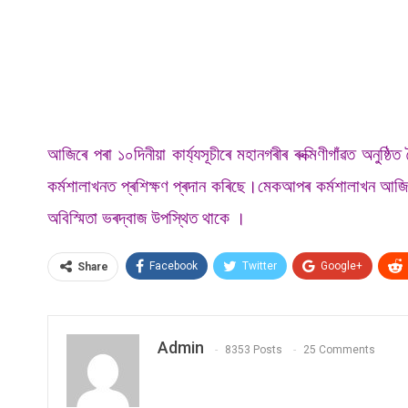
আজিৰে পৰা ১০দিনীয়া কাৰ্য্যসূচীৰে মহানগৰীৰ ৰুক্মিণীগাঁৱত অনুষ
কৰ্মশালাখনত প্ৰশিক্ষণ প্ৰদান কৰিছে।মেকআপৰ কৰ্মশালাখন আজি আ
অবিস্মিতা ভৰদ্বাজ উপস্থিত থাকে ।
Facebook
Twitter
Google+
Share
Admin
8353 Posts
25 Comments