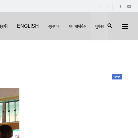
্ৰাফী
ENGLISH
ব্যৱসায়
সম সাময়িক
সুখবৰ
সুখবৰ