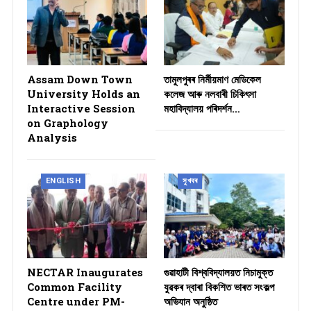
Assam Down Town
তামুলপুৰৰ নিৰ্মীয়মাণ মেডিকেল
University Holds an
কলেজ আৰু নলবাৰী চিকিৎসা
Interactive Session
মহাবিদ্যালয় পৰিদৰ্শন…
on Graphology
Analysis
ENGLISH
সুখবৰ
NECTAR Inaugurates
গুৱাহাটী বিশ্ববিদ্যালয়ত নিচামুক্ত
Common Facility
যুৱকৰ দ্বাৰা বিকশিত ভাৰত সংকল্প
Centre under PM-
অভিযান অনুষ্ঠিত