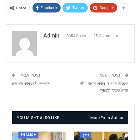
Facebook
Twitter
Google+
Share
Admin
8354 Posts
25 Comments
PREV POST
NEXT POST
ৱাকাথন কাৰ্য্যসূচী সম্পন্ন
গ্ৰীণ গ্লবে পৰিবেশৰ বাবে বিভিন্ন
প্ৰচেষ্টা হাতত লৈছে
YOU MIGHT ALSO LIKE
More From Author
ENGLISH
সুখবৰ