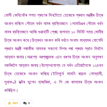
মোদী কেবিনেটৰ শপত গ্ৰহণৰ দিনটোতে তেজেৰে প্ৰধান মন্ত্ৰীৰ চিত্ৰ
অংকন কৰিলে গৌতম বৰ্ধন নামৰ ব্যক্তিজনে ।লামডিঙৰ গৌতম বৰ্ধন
নামৰ ব্যক্তিজনে আজি গুৱাহাটী প্ৰেছ ক্লাবত ১০ মিনিট সময় মোদীৰ
চিত্ৰ অংকন কৰে।চিত্ৰখন অংকন কৰি বৰ্ধনে সংবাদ মাধ্যমৰ যোগেদি
প্ৰধান মন্ত্ৰী গৰাকীক অসমক সকলো দিশৰ পৰা প্ৰথম স্থান দিবলৈ
আহ্বান জনায়।অৱশ্যে নৱপ্ৰজন্মক এনে ধৰণৰ চিত্ৰ অংকন অনুসৰণ
নকৰিবলৈ আহ্বান জনায়।উল্লেখযোগ্য যে বৰ্ধন এতিয়ালৈকে ১২৪খন
চিত্ৰ তেজেৰে অংকন কৰিছে।ইতিপূৰ্বে মামনি ৰয়চম গোস্বামী,
সুধাকণ্ঠ ডক্টৰ ভূপেন হাজৰিকা, এ পি জে কালামৰ চিত্ৰ অংকন
কৰিছিল।
563
0