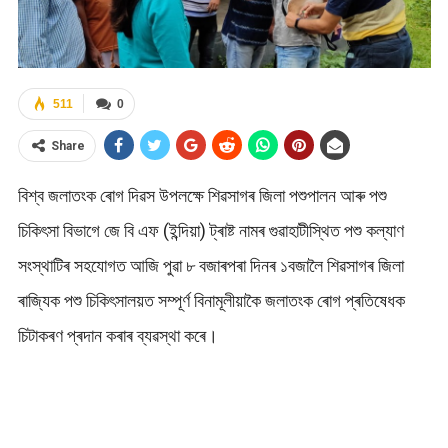
511
0
Share
বিশ্ব জলাতংক ৰোগ দিৱস উপলক্ষে শিৱসাগৰ জিলা পশুপালন আৰু পশু
চিকিৎসা বিভাগে জে বি এফ (ইন্দিয়া) ট্ৰাষ্ট নামৰ গুৱাহাটীস্থিত পশু কল্যাণ
সংস্থাটিৰ সহযোগত আজি পুৱা ৮ বজাৰপৰা দিনৰ ১বজালৈ শিৱসাগৰ জিলা
ৰাজ্যিক পশু চিকিৎসালয়ত সম্পূৰ্ণ বিনামূলীয়াকৈ জলাতংক ৰোগ প্ৰতিষেধক
চিটাকৰণ প্ৰদান কৰাৰ ব্যৱস্থা কৰে।