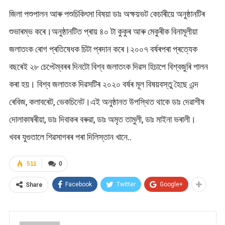
জিলা পশুপালন আৰু পশুচিকিৎসা বিষয়া ডাঃ অক্ষয়ভট কেচাৰীয়ে অনুষ্ঠানটিৰ
শুভাৰম্ভ কৰে।অনুষ্ঠানটিত প্ৰায় ৪০ টা কুকুৰ আৰু মেকুৰীক বিনামূলীয়া
জলাতংক ৰোগ প্ৰতিষেধক চিটা প্ৰদান কৰে।২০০৭ বৰ্ষৰপৰা প্ৰত্যেক
বছৰেই ২৮ চেপ্টেম্বৰৰ দিনটো বিশ্ব জলাতংক দিৱস হিচাপে বিশ্বজুৰি পালন
কৰা হয়। বিশ্ব জলাতংক দিৱসটিৰ ২০২০ বৰ্ষৰ মূল বিষয়বস্তু হৈছে এন্দ
ৰেবিজ, কলাবৰেট, ভেকচিনেট।এই অনুষ্ঠানত উপস্থিত থাকে ডাঃ দেৱাশীষ
দোলাকাষৰীয়া, ডাঃ দিবাকৰ বৰুৱা, ডাঃ অমৃত তামুলী, ডাঃ মাইনা ভৰালী।
খবৰ যুগুতালে শিৱসাগৰৰ পৰা দিলিস্তান খানে..
511
0
Facebook
Twitter
Google+
Share