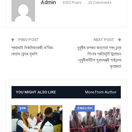
Admin
8353 Posts
25 Comments
PREV POST
NEXT POST
প্ৰথমটো নিৰামিষভোজী ক’ভিড
ধুবুৰীৰ চাপৰত জননেতা শৰৎ চন্দ্ৰ
কেয়াৰ কেন্দ্ৰ মুকলি
সিংহৰ প্ৰতিমূৰ্তি উন্মোচন
-ধুবুৰীবাসীলৈ মুখ্যমন্ত্ৰী সৰ্বানন্দৰ
কৃতজ্ঞতা
YOU MIGHT ALSO LIKE
More From Author
সুখবৰ
ENGLISH