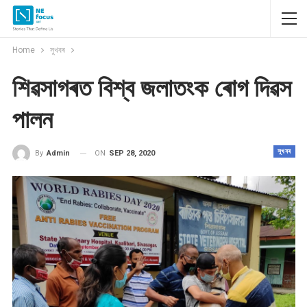
Home
সুখবৰ
শিৱসাগৰত বিশ্ব জলাতংক ৰোগ দিৱস
পালন
সুখবৰ
ON
SEP 28, 2020
By
Admin