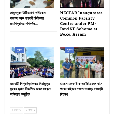
তামুলপুৰৰ নিৰ্মীয়মাণ মেডিকেল
NECTAR Inaugurates
কলেজ আৰু নলবাৰী চিকিৎসা
Common Facility
মহাবিদ্যালয় পৰিদৰ্শন…
Centre under PM-
DevINE Scheme at
Boko, Assam
সুখবৰ
সুখবৰ
গুৱাহাটী বিশ্ববিদ্যালয়ত নিচামুক্ত
​এপেক্স বেংক ষ্টাফ এচ’চিয়েচনৰ বানে
যুৱকৰ দ্বাৰা বিকশিত ভাৰত সংকল্প
গৰকা ৰাইজৰ মাজত সাহায্য সামগ্ৰী
অভিযান অনুষ্ঠিত
বিতৰণ ​
PREV
NEXT