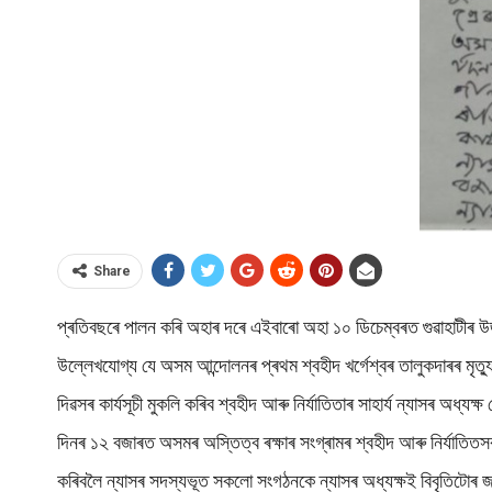
Share
প্ৰতিবছৰে পালন কৰি অহাৰ দৰে এইবাৰো অহা ১০ ডিচেম্বৰত গুৱাহাটীৰ উজান
উল্লেখযোগ্য যে অসম আন্দোলনৰ প্ৰথম শ্বহীদ খৰ্গেশ্বৰ তালুকদাৰৰ মৃত্য
দিৱসৰ কাৰ্যসূচী মুকলি কৰিব শ্বহীদ আৰু নিৰ্যাতিতাৰ সাহাৰ্য ন্যাসৰ অধ্যক্
দিনৰ ১২ বজাৰত অসমৰ অস্তিত্ব ৰক্ষাৰ সংগ্ৰামৰ শ্বহীদ আৰু নিৰ্যাতিত
কৰিবলৈ ন্যাসৰ সদস্যভূত সকলো সংগঠনকে ন্যাসৰ অধ্যক্ষই বিবৃতিটোৰ