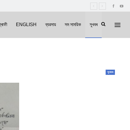
্ৰাফী
ENGLISH
ব্যৱসায়
সম সাময়িক
সুখবৰ
সুখবৰ