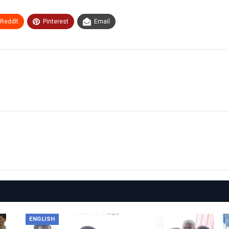
ReddIt
Pinterest
Email
ENGLISH