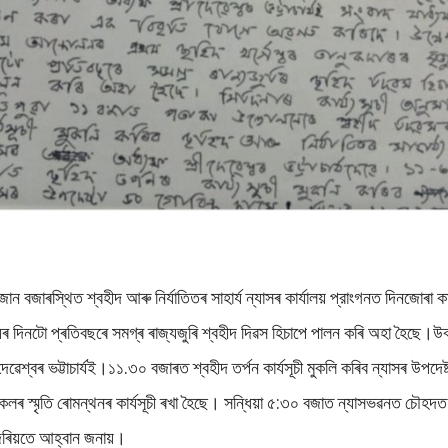
 বজাৰস্থিত শ্বহীদ আৰু নিৰ্যাতিতৰ সাহাৰ্য ন্যাসৰ কাৰ্যালয় প্রাংগনত দিনজোৰা ক
ুৰ দিনটো প্ৰতিবছৰে সমগ্ৰ ৰাজ্যজুৰি শ্বহীদ দিৱস হিচাপে পালন কৰি অহা হৈছে।উক
ষ দেৱেশ্বৰ ভট্টাচাৰ্যই।১১.৩০ বজাৰত শ্বহীদ তৰ্পন কাৰ্যসূচী মুকলি কৰিব ন্যাসৰ উপদেষ
সকলৰ স্মৃতি ৰোমন্থনৰ কাৰ্যসূচী ৰখা হৈছে। সন্ধিয়া ৫:৩০ বজাত ন্যাসভৱনত চৌহদত
 জৰিয়তে আহ্বান জনায়।