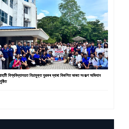
ৱাহাটী বিশ্ববিদ্যালয়ত নিচামুক্ত যুৱকৰ দ্বাৰা বিকশিত ভাৰত সংকল্প অভিযান
ুষ্ঠিত