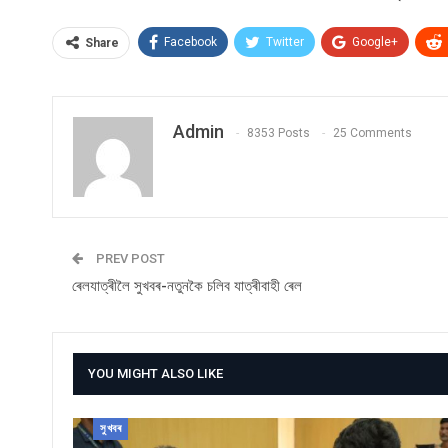
Facebook
Twitter
Google+
Share
Admin
8353 Posts
25 Comments
PREV POST
ৰেলযাত্ৰীলৈ সুখবৰ-নতুনকৈ চলিব যাত্ৰীবাহী ৰেল
YOU MIGHT ALSO LIKE
সুখবৰ