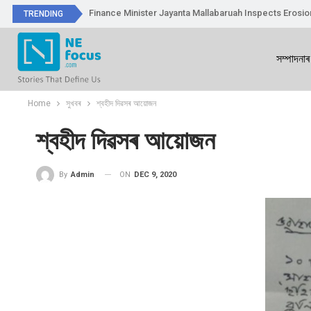
Finance Minister Jayanta Mallabaruah Inspects Erosi
TRENDING
সম্পাদনাৰ
Home
সুখবৰ
শ্বহীদ দিৱসৰ আয়োজন
শ্বহীদ দিৱসৰ আয়োজন
ON
DEC 9, 2020
By
Admin