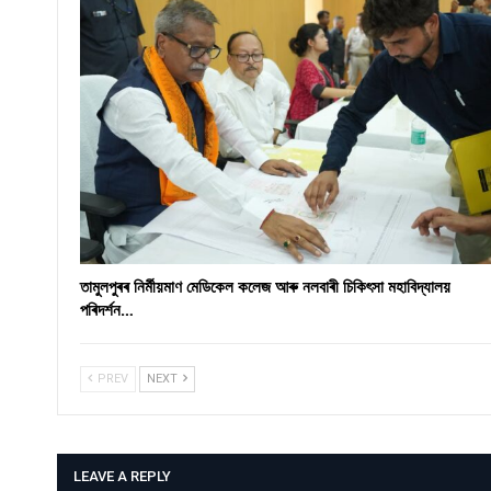
তামুলপুৰৰ নিৰ্মীয়মাণ মেডিকেল কলেজ আৰু নলবাৰী চিকিৎসা মহাবিদ্যালয়
পৰিদৰ্শন…
PREV
NEXT
LEAVE A REPLY