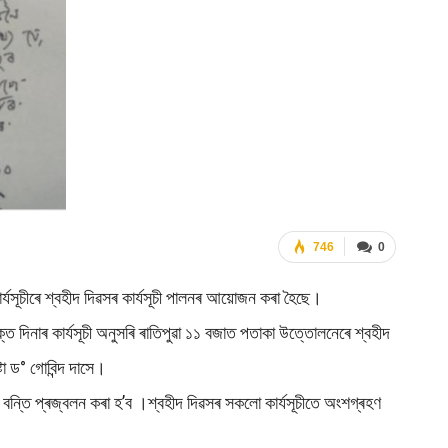
746
0
াৰ্যসূচীৰে শ্বহীদ দিৱসৰ কাৰ্যসূচী পালনৰ আয়োজন কৰা হৈছে।
্ত দিনাৰ কাৰ্যসূচী অনুসৰি ৰাতিপুৱা ১১ বজাত পতাকা উত্তোলনেৰে শ্বহীদ
্টা ড° গোবিন্দ দাসে।
 বন্তি প্ৰজ্বলন কৰা হ’ব ।শ্বহীদ দিৱসৰ সকলো কাৰ্যসূচীতে অংশগ্ৰহণ