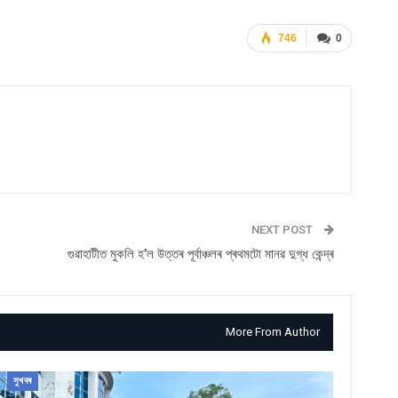
746
0
NEXT POST
গুৱাহাটীত মুকলি হ’ল উত্তৰ পূৰ্বাঞ্চলৰ প্ৰথমটো মানৱ দুগ্ধ কেন্দ্ৰ
More From Author
সুখবৰ