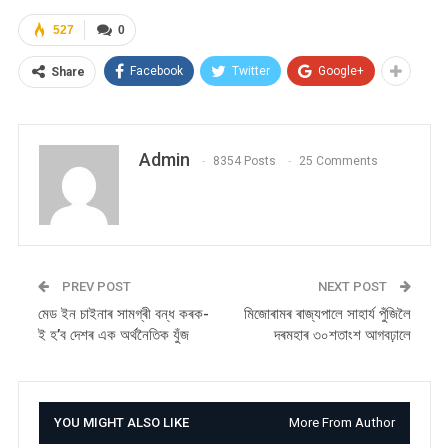
527
0
Facebook
Twitter
Google+
Share
Admin
8354 Posts
25 Comments
PREV POST
NEXT POST
মেড ইন চাইনাৰ সামগ্ৰী বন্ধ কৰক-
মিজোৰামৰ ৰাজ্যপালে সাহাৰ্য পুঁজিলৈ
ই হ’ব দেশৰ এক অৰ্থনৈতিক যুঁজ
দৰমহাৰ ৩০শতাংশ আগবঢ়ালে
YOU MIGHT ALSO LIKE
More From Author