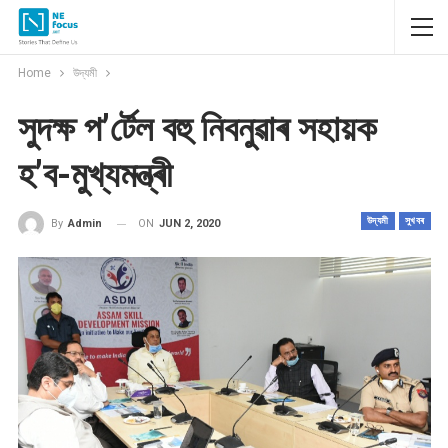
Home
উদ্যমী
সুদক্ষ প’ৰ্টেল বহু নিবনুৱাৰ সহায়ক
হ’ব-মুখ্যমন্ত্ৰী
উদ্যমী
সুখবৰ
ON
JUN 2, 2020
By
Admin