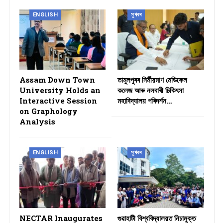
ENGLISH
সুখবৰ
Assam Down Town
তামুলপুৰৰ নিৰ্মীয়মাণ মেডিকেল
University Holds an
কলেজ আৰু নলবাৰী চিকিৎসা
Interactive Session
মহাবিদ্যালয় পৰিদৰ্শন…
on Graphology
Analysis
ENGLISH
সুখবৰ
NECTAR Inaugurates
গুৱাহাটী বিশ্ববিদ্যালয়ত নিচামুক্ত