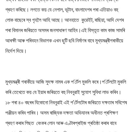
গ্ৰহণ কৰিছে। লগতে কয় যে নেপাল, ভূটান, বাংলাদেশৰ পৰা এতিয়াও বহু
লোক বাছেৰে স্ব গৃহলৈ আহি আছে। আনহাতে কুৱেইট, ৰাছিয়া, আদি দেশৰ
পৰা বিমানৰ জৰিয়তে অসমৰ জনসাধাৰণ আহিব।এই বিস্তৃত কাম কাজ সামৰি
আৰক্ষী আৰু পৰিবহন বিভাগক এখন ছুটি ছবি নিৰ্মাণৰ বাবে মুখ্যমন্ত্ৰীগৰাকীয়ে
নিৰ্দেশ দিয়ে।
মুখ্যমন্ত্ৰী গৰাকীয়ে আজি সুদক্ষ নামৰ এক প’ৰ্টেল মুকলি কৰে।প’ৰ্টেলটো মুকলি
কৰি তেখেতে কয় যে ইয়াৰ জৰিয়তে বহু নিবনুৱাই সুযোগ সুবিধা লাভ কৰিব।
১৮ পৰা ৪০ বছৰৰ যিকোনো নিবনুৱাই এই প’ৰ্টেলটোৰ জৰিয়তে দক্ষতাৰ সবিশেষ
পঞ্জীয়ন কৰিব পাৰিব। অসম ৰাজ্যিক দক্ষতা অভিযানৰ অধীনত প্ৰশিক্ষণ
গ্ৰহণ কৰাৰ পিছত বেংকৰ লোন আৰু এণ্টাৰপ্ৰাইজ প্ৰতিষ্ঠা কৰাৰ বাবে