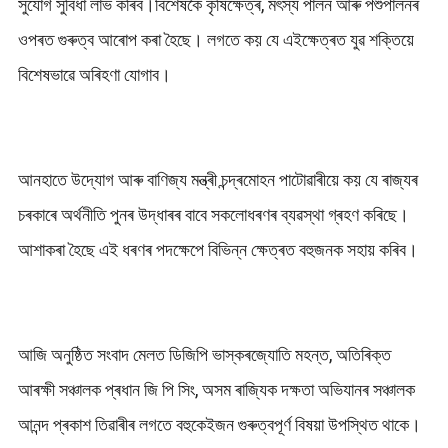
সুযোগ সুবিধা লাভ কৰিব।বিশেষকৈ কৃষিক্ষেত্ৰ, মৎস্য পালন আৰু পশুপালনৰ
ওপৰত গুৰুত্ব আৰোপ কৰা হৈছে। লগতে কয় যে এইক্ষেত্ৰত যুৱ শক্তিয়ে
বিশেষভাৱে অৰিহণা যোগাব।
আনহাতে উদ্যোগ আৰু বাণিজ্য মন্ত্ৰী চন্দ্ৰমোহন পাটোৱাৰীয়ে কয় যে ৰাজ্যৰ
চৰকাৰে অৰ্থনীতি পুনৰ উদ্ধাৰৰ বাবে সকলোধৰণৰ ব্যৱস্থা গ্ৰহণ কৰিছে।
আশাকৰা হৈছে এই ধৰণৰ পদক্ষেপে বিভিন্ন ক্ষেত্ৰত বহুজনক সহায় কৰিব।
আজি অনুষ্ঠিত সংবাদ মেলত ডিজিপি ভাস্কৰজ্যোতি মহন্ত, অতিৰিক্ত
আৰক্ষী সঞ্চালক প্ৰধান জি পি সিং, অসম ৰাজ্যিক দক্ষতা অভিযানৰ সঞ্চালক
আনন্দ প্ৰকাশ তিৱাৰীৰ লগতে বহুকেইজন গুৰুত্বপূৰ্ণ বিষয়া উপস্থিত থাকে।