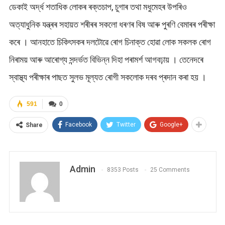
ডেকাই অৰ্দ্ধ শতাধিক লোকৰ ৰক্তচাপ, চুগাৰ তথা মধুমেহৰ উপৰিও
অত্যাধুনিক যন্ত্ৰৰ সহায়ত শৰীৰৰ সকলো ধৰণৰ বিষ আৰু পুৰণি বেমাৰৰ পৰীক্ষা
কৰে । আনহাতে চিকিৎসকৰ দলটোৱে ৰোগ চিনাক্ত হোৱা লোক সকলক ৰোগ
নিৰাময় আৰু আৰোগ্য সন্দৰ্ভত বিভিন্ন দিহা পৰামৰ্শ আগবঢ়ায় । তেনেদৰে
স্বাস্থ্য পৰীক্ষাৰ পাছত সুলভ মূল্যত ৰোগী সকলোক দৰব প্ৰদান কৰা হয় ।
591
0
Facebook
Twitter
Google+
Share
Admin
8353 Posts
25 Comments