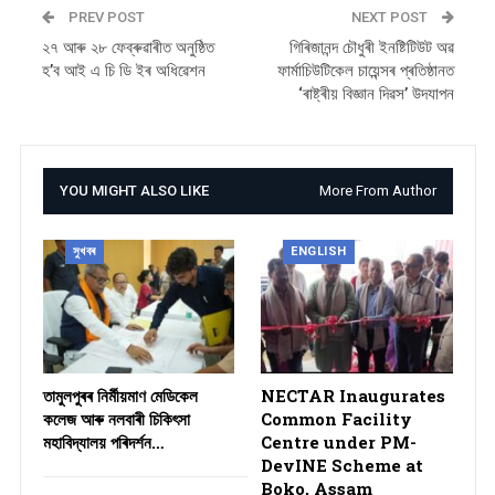
PREV POST
NEXT POST
২৭ আৰু ২৮ ফেব্ৰুৱাৰীত অনুষ্ঠিত
গিৰিজানন্দ চৌধুৰী ইনষ্টিটিউট অৱ
হ’ব আই এ চি ডি ইৰ অধিৱেশন
ফাৰ্মাচিউটিকেল চায়েন্সৰ প্ৰতিষ্ঠানত
‘ৰাষ্ট্ৰীয় বিজ্ঞান দিৱস’ উদযাপন
YOU MIGHT ALSO LIKE
More From Author
সুখবৰ
ENGLISH
তামুলপুৰৰ নিৰ্মীয়মাণ মেডিকেল
NECTAR Inaugurates
কলেজ আৰু নলবাৰী চিকিৎসা
Common Facility
মহাবিদ্যালয় পৰিদৰ্শন…
Centre under PM-
DevINE Scheme at
Boko, Assam