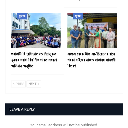
সুখবৰ
সুখবৰ
গুৱাহাটী বিশ্ববিদ্যালয়ত নিচামুক্ত
​এপেক্স বেংক ষ্টাফ এচ’চিয়েচনৰ বানে
যুৱকৰ দ্বাৰা বিকশিত ভাৰত সংকল্প
গৰকা ৰাইজৰ মাজত সাহায্য সামগ্ৰী
অভিযান অনুষ্ঠিত
বিতৰণ ​
PREV
NEXT
LEAVE A REPLY
Your email address will not be published.