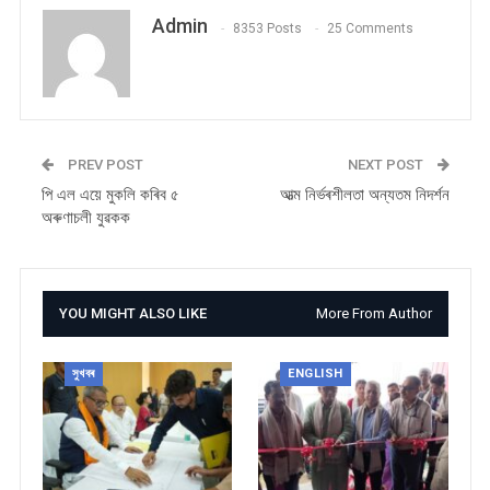
Admin
8353 Posts
25 Comments
PREV POST
NEXT POST
পি এল এয়ে মুকলি কৰিব ৫
আত্ম নিৰ্ভৰশীলতা অন্যতম নিদৰ্শন
অৰুণাচলী যুৱকক
YOU MIGHT ALSO LIKE
More From Author
সুখবৰ
ENGLISH