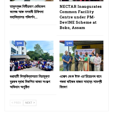
তামুলপুৰৰ নিৰ্মীয়মাণ মেডিকেল
NECTAR Inaugurates
কলেজ আৰু নলবাৰী চিকিৎসা
Common Facility
মহাবিদ্যালয় পৰিদৰ্শন…
Centre under PM-
DevINE Scheme at
Boko, Assam
সুখবৰ
সুখবৰ
গুৱাহাটী বিশ্ববিদ্যালয়ত নিচামুক্ত
​এপেক্স বেংক ষ্টাফ এচ’চিয়েচনৰ বানে
যুৱকৰ দ্বাৰা বিকশিত ভাৰত সংকল্প
গৰকা ৰাইজৰ মাজত সাহায্য সামগ্ৰী
অভিযান অনুষ্ঠিত
বিতৰণ ​
PREV
NEXT