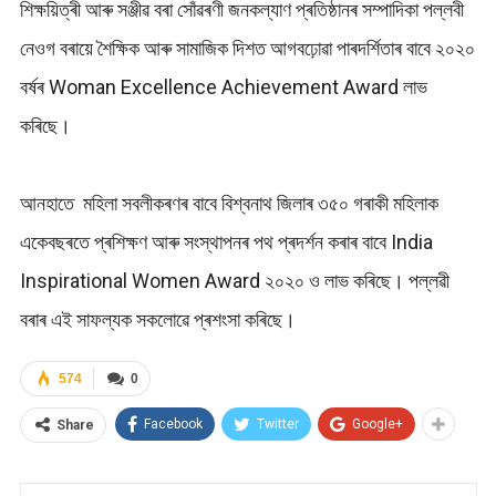
শিক্ষয়িত্ৰী আৰু সঞ্জীৱ বৰা সোঁৱৰণী জনকল্যাণ প্ৰতিষ্ঠানৰ সম্পাদিকা পল্লবী
নেওগ বৰায়ে শৈক্ষিক আৰু সামাজিক দিশত আগবঢ়োৱা পাৰদৰ্শিতাৰ বাবে ২০২০
বৰ্ষৰ Woman Excellence Achievement Award লাভ
কৰিছে।
আনহাতে মহিলা সবলীকৰণৰ বাবে বিশ্বনাথ জিলাৰ ৩৫০ গৰাকী মহিলাক
একেবছৰতে প্ৰশিক্ষণ আৰু সংস্থাপনৰ পথ প্ৰদৰ্শন কৰাৰ বাবে India
Inspirational Women Award ২০২০ ও লাভ কৰিছে। পল্লৱী
বৰাৰ এই সাফল্যক সকলোৱে প্ৰশংসা কৰিছে।
574
0
Facebook
Twitter
Google+
Share