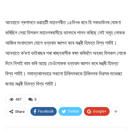
আনহাতে প্ৰশাসনে গুৱাহাটী মহানগৰীত ১৪দিনৰ বাবে যি লকডাউনৰ ঘোষণা
কৰিছিল সেয়া যিসকল মহানগৰবাসীয়ে ভালদৰে পালন কৰিছে সেই সমূহ লোকক
আজিৰ সংবাদমেল যোগে ধন্যবাদ জ্ঞাপন কৰে মন্ত্ৰী হিমন্ত বিশ্ব শৰ্মাই।
আনহাতে ক’ৰণা ভাইৰাছৰ পৰা ৰাজ্যবাসীক ৰক্ষা কৰিবলৈ অহৰহ যিসকল লোকে
দিনে নিশাই কাম কৰি আছে তেওঁলোকক ধন্যবাদ জ্ঞাপন কৰে মন্ত্ৰী হিমন্ত
বিশ্ব শৰ্মাই। সমান্তৰালভাৱে সকলো চিকিৎসককে চিকিৎসক দিৱসৰ শুভেচ্ছা
জনায় মন্ত্ৰী হিমন্ত বিশ্ব শৰ্মাই।
487
0
Facebook
Twitter
Google+
Share