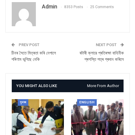
Admin
8353 Posts
25 Comments
PREV POST
NEXT POST
চীনৰ সৈতে মিত্ৰতা কৰি নেপালে
ৰটাৰী ক্লাৱে প্ৰতিৰক্ষা বাহিনীক
পৰিণাম ভূগিছে নেকি
প্ৰশস্তি পত্ৰ প্ৰদান কৰিলে
YOU MIGHT ALSO LIKE
More From Author
সুখবৰ
ENGLISH