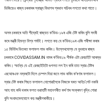
ডিজিয়েও ৰাজ্য চৰকাৰৰ স্বাস্থ্য বিভাগৰ প্ৰধান সচিবৰ লগতো কথা পাতে।
অসম চৰকাৰে অতি শীঘ্ৰেই ৰাজ্যত ক’ভিড-১৯ৰ এজি টেষ্ট কৰিব বুলি সদৰী
কৰে মন্ত্ৰী হিমন্ত বিশ্ব শৰ্মাই। লগতে কয় যে ক’ভিড১৯ৰ এজি পৰীক্ষা কৰাৰ
১৫ মিনিটৰ ভিতৰত ফলাফল লাভ কৰিব। উল্লেখযোগ্য যে বুধবাৰে ৰাজ্য
চৰকাৰে COVIDASSAM.IN নামৰ ক’ভিড১৯ শীৰ্ষক এটা ৱেবচাইট আৰম্ভ
কৰিব। স্মৰ্তব্য যে এই ৱেবছাইটটো গুগলত লগ ইন কৰি তাত স্বাৱ টেষ্টৰ
এছআৰএফ নম্বৰটো দিলে চেম্পল দিয়া জনে লাভ কৰিব ক’ৰণাৰ ফলাফল।
স্বাৱ টেষ্ট কৰাৰ পিছত ফলাফল নোপোৱালৈকে নিজকে ঘৰত আইচ’লেট নকৰি
আহ যাহ কৰি থকাৰ ফলত গুৱাহাটী মহানগৰীত কৰ’ণাৰ সংক্ৰমণ বৃদ্ধি পোৱা
বুলি সংবাদমেলযোগে কয় মন্ত্ৰীগৰাকীয়ে।