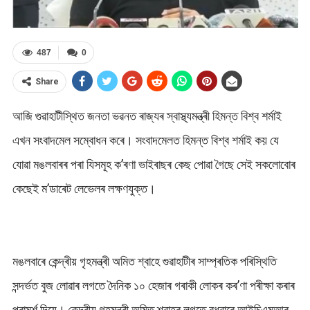
487
0
Share
আজি গুৱাহাটীস্থিত জনতা ভৱনত ৰাজ্যৰ স্বাস্থ্যমন্ত্ৰী হিমন্ত বিশ্ব শৰ্মাই
এখন সংবাদমেল সম্বোধন কৰে। সংবাদমেলত হিমন্ত বিশ্ব শৰ্মাই কয় যে
যোৱা মঙলবাৰৰ পৰা যিসমূহ ক’ৰণা ভাইৰাছৰ কেছ পোৱা গৈছে সেই সকলোবোৰ
কেছেই ম’ডাৰেট লেভেলৰ লক্ষণযুক্ত।
মঙলবাৰে কেন্দ্ৰীয় গৃহমন্ত্ৰী অমিত শ্বাহে গুৱাহাটীৰ সাম্প্ৰতিক পৰিস্থিতি
সন্দৰ্ভত বুজ লোৱাৰ লগতে দৈনিক ১০ হেজাৰ গৰাকী লোকৰ কৰ’ণা পৰীক্ষা কৰাৰ
পৰামৰ্শ দিয়ে। কেন্দ্ৰীয় গৃহমন্ত্ৰী অমিত শ্বাহৰ লগতে বুধবাৰে আইচিএমআৰ