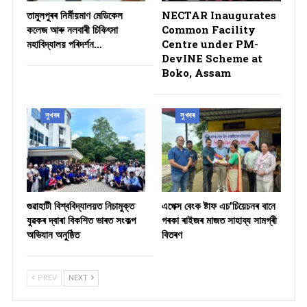
তামুলপুৰৰ নিৰ্মীয়মাণ মেডিকেল
NECTAR Inaugurates
কলেজ আৰু নলবাৰী চিকিৎসা
Common Facility
মহাবিদ্যালয় পৰিদৰ্শন…
Centre under PM-
DevINE Scheme at
Boko, Assam
সুখবৰ
সুখবৰ
গুৱাহাটী বিশ্ববিদ্যালয়ত নিচামুক্ত
​এপেক্স বেংক ষ্টাফ এচ’চিয়েচনৰ বানে
যুৱকৰ দ্বাৰা বিকশিত ভাৰত সংকল্প
গৰকা ৰাইজৰ মাজত সাহায্য সামগ্ৰী
অভিযান অনুষ্ঠিত
বিতৰণ ​
PREV
NEXT