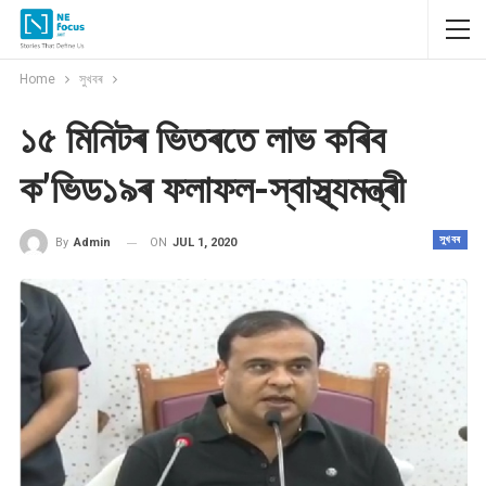
Home
সুখবৰ
১৫ মিনিটৰ ভিতৰতে লাভ কৰিব
ক’ভিড১৯ৰ ফলাফল-স্বাস্থ্যমন্ত্ৰী
সুখবৰ
ON
JUL 1, 2020
By
Admin