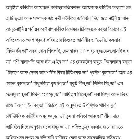
অনুষ্ঠিত কৰিবলৈ আয়োজন কৰিছে৷অধিবেশনৰ আয়োজক কমিটিৰ অধ্যক্ষ ডাঃ
এ চি ভূঞা আৰু সম্পাদক ডাঃ ৰুবী কটকীয়ে জানিবলৈ দিয়া মতে ৰাষ্ট্ৰীয় আৰু
আন্তৰাষ্ট্ৰীয় পৰ্যায়ৰ কেইবাগৰাকীও বিশেষজ্ঞ চিকিৎসকে বক্তা হিচাপে এই
অধিবেশনত অংশ গ্ৰহণ কৰিব৷তাৰ ভিতৰত জাৰ্মানীৰ ডা°ডেনিচ কহলাৰ
,নিউয়ৰ্কৰ ডা° মহুৱা বোস পিল্লাই, ডেনমাৰ্কৰ ডা° লাৰ্‌চ ব্ৰঞ্জডেল,জামাইকাৰ
ডা° শশী নালাপতি আৰু ইউ.এ ইৰ ডা° এচ ভেংকটেশ বাবুয়ে “অনলাইন বক্তা
“হিচাপে আৰু দেশৰ আগশাৰীৰ বিষয় চিকিৎসক ডা° প্ৰদীপ কুমাৰ,ডা° আৰ এচ
মোহন কুমাৰ,ডা° মিথুনজিত কৃষ্ণণ,ডা° মুকুট শীল,ডা° শিশিৰ সিং,ডা° এন
ভেলমুৰগন,ডা° মিথ্ৰা হেগড়ে ,ডা° আদিত্য মিত্ৰ,ডা° লৰা মিশ্ৰ আৰু চিকয়
ৱাঙে “অফলাইন বক্তা “হিচাপে এই অনুষ্ঠানত উপস্থিত থাকিব বুলি
চাইণ্টিফিক কমিটিৰ অধ্যক্ষদ্বয় ডা° চন্দনা কলিতা আৰু ডা° লীমা দাসে
জানিবলৈ দিছে৷অনুষ্ঠানৰ কোষাধ্যক্ষ ডা° ললিত চন্দ্ৰ বৰুৱাই জনোৱা মতে
অধিৱেশনৰ লগত সংগতি ৰাখি বাণিজ্য মেলা আৰু সাংস্কৃতিক সন্ধিয়াও