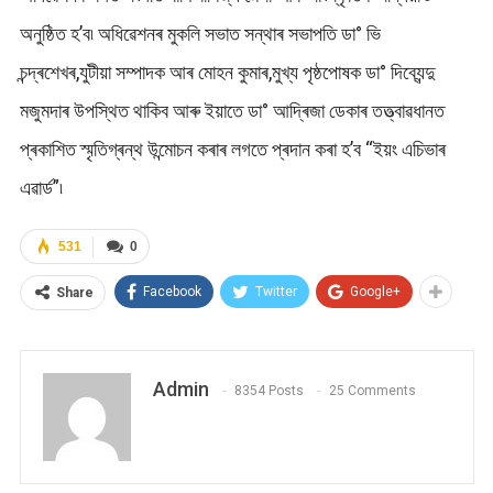
অনুষ্ঠিত হ’ব৷ অধিৱেশনৰ মুকলি সভাত সন্থাৰ সভাপতি ডা° ভি
চন্দ্ৰশেখৰ,যুটীয়া সম্পাদক আৰ মোহন কুমাৰ,মুখ্য পৃষ্ঠপোষক ডা° দিব্যেন্দু
মজুমদাৰ উপস্থিত থাকিব আৰু ইয়াতে ডা° আদ্ৰিজা ডেকাৰ তত্ত্বাৱধানত
প্ৰকাশিত স্মৃতিগ্ৰন্থ উন্মোচন কৰাৰ লগতে প্ৰদান কৰা হ’ব “ইয়ং এচিভাৰ
এৱাৰ্ড”৷
531
0
Facebook
Twitter
Google+
Share
Admin
8354 Posts
25 Comments