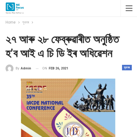
Home
সুখবৰ
২৭ আৰু ২৮ ফেব্ৰুৱাৰীত অনুষ্ঠিত
হ’ব আই এ চি ডি ইৰ অধিৱেশন
সুখবৰ
ON
FEB 26, 2021
By
Admin