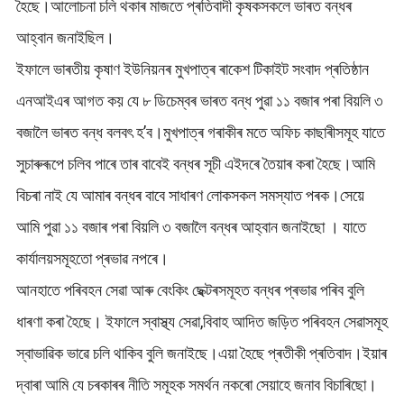
হৈছে।আলোচনা চলি থকাৰ মাজতে প্ৰতিবাদী কৃষকসকলে ভাৰত বন্ধৰ
আহ্বান জনাইছিল।
ইফালে ভাৰতীয় কৃষাণ ইউনিয়নৰ মুখপাত্ৰ ৰাকেশ টিকাইট সংবাদ প্ৰতিষ্ঠান
এনআইএৰ আগত কয় যে ৮ ডিচেম্বৰ ভাৰত বন্ধ পুৱা ১১ বজাৰ পৰা বিয়লি ৩
বজালৈ ভাৰত বন্ধ বলবৎ হ’ব।মুখপাত্ৰ গৰাকীৰ মতে অফিচ কাছাৰীসমূহ যাতে
সুচাৰুৰূপে চলিব পাৰে তাৰ বাবেই বন্ধৰ সূচী এইদৰে তৈয়াৰ কৰা হৈছে।আমি
বিচৰা নাই যে আমাৰ বন্ধৰ বাবে সাধাৰণ লোকসকল সমস্যাত পৰক।সেয়ে
আমি পুৱা ১১ বজাৰ পৰা বিয়লি ৩ বজালৈ বন্ধৰ আহ্বান জনাইছো । যাতে
কাৰ্যালয়সমূহতো প্ৰভাৱ নপৰে।
আনহাতে পৰিবহন সেৱা আৰু বেংকিং ছেক্টৰসমূহত বন্ধৰ প্ৰভাৱ পৰিব বুলি
ধাৰণা কৰা হৈছে। ইফালে স্বাস্থ্য সেৱা,বিবাহ আদিত জড়িত পৰিবহন সেৱাসমূহ
স্বাভাৱিক ভাৱে চলি থাকিব বুলি জনাইছে।এয়া হৈছে প্ৰতীকী প্ৰতিবাদ।ইয়াৰ
দ্বাৰা আমি যে চৰকাৰৰ নীতি সমূহক সমৰ্থন নকৰো সেয়াহে জনাব বিচাৰিছো।