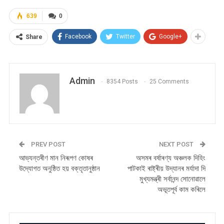
639
0
Facebook
Twitter
Google+
Share
Admin
8354 Posts
25 Comments
PREV POST
NEXT POST
আভ্যন্তৰীণ মান নিৰূপণ কোষৰ
অসমৰ বৰ্ষাৰণ্য অঞ্চলক দিহিং
উদ্যোগত অনুষ্ঠিত হয় বক্তৃতানুষ্ঠান
পাটকাই ৰাষ্ট্ৰীয় উদ্যানৰ মৰ্যাদা দি
মুখ্যমন্ত্ৰী সৰ্বানন্দ সোনোৱালে
অভূতপূৰ্ব কাম কৰিলে