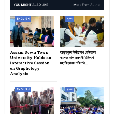
YOU MIGHT ALSO LIKE
More From Author
ENGLISH
সুখবৰ
Assam Down Town
তামুলপুৰৰ নিৰ্মীয়মাণ মেডিকেল
University Holds an
কলেজ আৰু নলবাৰী চিকিৎসা
Interactive Session
মহাবিদ্যালয় পৰিদৰ্শন…
on Graphology
Analysis
ENGLISH
সুখবৰ