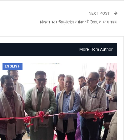
NEXT POST
নিজস্ব বস্ত্ৰ উদ্যোগেৰে স্বাৱলম্বী হৈছে লাবন্য বৰুৱা
More From Author
ENGLISH