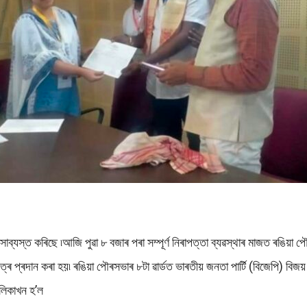
য় সাব্যস্ত কৰিছে ৷আজি পুৱা ৮ বজাৰ পৰা সম্পূৰ্ণ নিৰাপত্তা ব্যৱস্থাৰ মাজত ৰঙিয
 প্ৰদান কৰা হয়৷ ৰঙিয়া পৌৰসভাৰ ৮টা ৱাৰ্ডত ভাৰতীয় জনতা পাৰ্টি (বিজেপি) বিজয় 
ালিকাখন হ’ল