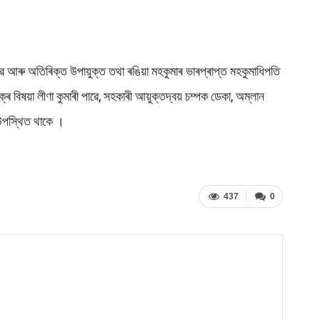
েৱ আৰু অতিৰিক্ত উপায়ুক্ত তথা ৰঙিয়া মহকুমাৰ ভাৰপ্ৰাপ্ত মহকুমাধিপতি
্ৰ বিষয়া লীণা কুমাৰী পাৱে, সহকাৰী আয়ুক্তদ্বয় চম্পক ডেকা, অম্লান
স উপস্থিত থাকে ।
437
0