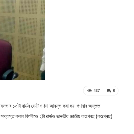
437
0
়া পৌৰসভাৰ ১০টা ৱাৰ্ডৰ ভোট গণনা আৰম্ভ কৰা হয়৷ গণনাৰ অন্তত
সাব্যস্ত কৰাৰ বিপৰীতে ২টা ৱাৰ্ডত ভাৰতীয় জাতীয় কংগ্ৰেছ (কংগ্ৰেছ)