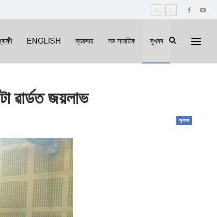
্ৰাফী
ENGLISH
ব্যৱসায়
সম সাময়িক
সুখবৰ
া ৱাৰ্ডত জয়লাভ
সুখবৰ