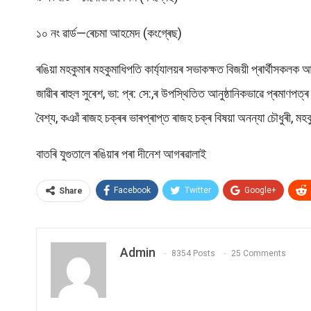
১০ নং ৱাৰ্ড—ৰেচমা আহমেদ (কংগ্ৰেছ)
ৰঙিয়া মহকুমাৰ মহকুমাধিপতি কাৰ্য্যালয়ৰ সভাকক্ষত বিজয়ী প্ৰাৰ্থীসকল
জাৱীৰ ৰাহুল সুৰেশ, ভা: প্ৰ: সে:,ৰ উপস্থিতিত আনুষ্ঠানিকভাৱে প্ৰমাণপত্ৰ 
বৈশ্য, কঞাঁ ৰাজহ চক্ৰৰ ভাৰপ্ৰাপ্ত ৰাজহ চক্ৰ বিষয়া অনন্যা চৌধুৰী, ম
বাতৰি যুগুতালে ৰঙিয়াৰ পৰা দীনেশ আগৰৱালাই
Facebook
Twitter
Google+
Share
Admin
8354 Posts
25 Comments