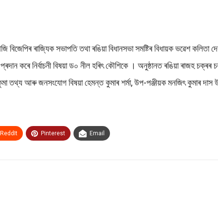
ক আজি বিজেপিৰ ৰাজ্যিক সভাপতি তথা ৰঙিয়া বিধানসভা সমষ্টিৰ বিধায়ক ভৱেশ কলিতা দ
প্ৰদান কৰে নিৰ্বাচনী বিষয়া ড০ নীল হৰিৎ কৌশিকে । অনুষ্ঠানত ৰঙিয়া ৰাজহ চক্ৰৰ চক
হকুমা তথ্য আৰু জনসংযোগ বিষয়া হেমন্ত কুমাৰ শৰ্মা, উপ-পঞ্জীয়ক মনজিৎ কুমাৰ দা
ReddIt
Pinterest
Email