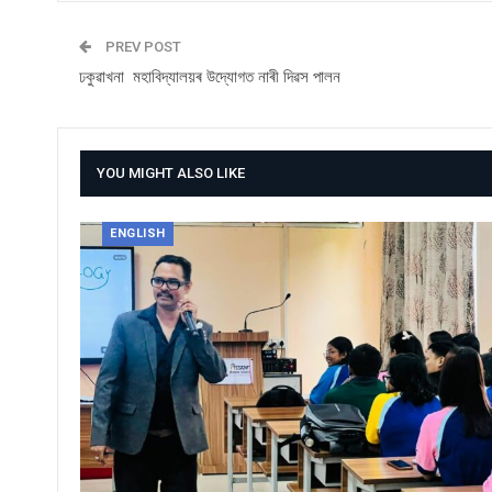
PREV POST
ঢকুৱাখনা মহাবিদ্যালয়ৰ উদ্যোগত নাৰী দিৱস পালন
YOU MIGHT ALSO LIKE
ENGLISH