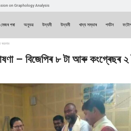
sion on Graphology Analysis
 মেজৰ পৰা
অনুভৱ
উদ্যমী
উদ্যমী
খাদ্য সম্ভাৰ
পৰ্যটন
ফটোগ
ত জয়লাভ
োষণা – বিজেপিৰ ৮ টা আৰু কংগ্ৰেছৰ ২ ট