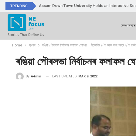
Assam Down Town University Holds an Interactive Ses
TRENDING
সম্পাদনাৰ
Home
সুখবৰ
ৰঙিয়া পৌৰসভা নিৰ্বাচনৰ ফলাফল ঘোষণা – বিজেপিৰ ৮ টা আৰু কংগ্ৰেছৰ ২ টা ৱাৰ্ড
ৰঙিয়া পৌৰসভা নিৰ্বাচনৰ ফলাফল ঘ
LAST UPDATED
MAR 9, 2022
By
Admin