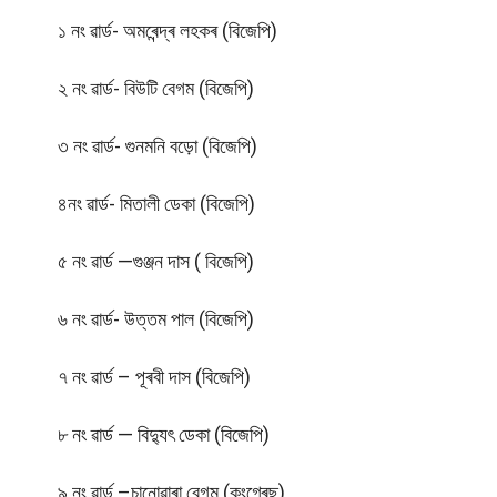
১ নং ৱাৰ্ড- অমৰেন্দ্ৰ লহকৰ (বিজেপি)
২ নং ৱাৰ্ড- বিউটি বেগম (বিজেপি)
৩ নং ৱাৰ্ড- গুনমনি বড়ো (বিজেপি)
৪নং ৱাৰ্ড- মিতালী ডেকা (বিজেপি)
৫ নং ৱাৰ্ড —গুঞ্জন দাস ( বিজেপি)
৬ নং ৱাৰ্ড- উত্তম পাল (বিজেপি)
৭ নং ৱাৰ্ড – পূৰবী দাস (বিজেপি)
৮ নং ৱাৰ্ড — বিদ্যুৎ ডেকা (বিজেপি)
৯ নং ৱাৰ্ড –চানোৱাৰা বেগম (কংগ্ৰেছ)