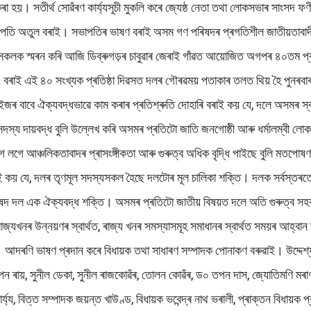
পন কৰা হয়। সতীৰ্থ সোৱঁৰণ কাৰ্য্যসূচী মুকলি কৰে জ্যেষ্ঠ নেতা তথা লোকসভাৰ সাংসদ
পতি অতুল বৰাই। সভাপতিৰ ভাষণ বৰাই অসম গণ পৰিষদৰ প্ৰগতিশীল জাতীয়তাবাদী দৰ
 স্মৰন কৰি আজি ডিব্ৰুগড়ৰ চাবুৱাৰ জেৰাই গাঁৱত আয়োজিত অগপৰ ৪০তম প্ৰতিষ্ঠ
। বৰাই এই ৪০ সংখ্যক প্ৰতিষ্ঠা দিৱসত দলৰ গৌৰৱময় পতাকাৰ তলত থিয় হৈ পুনৰবা
ৰ বাবে ঐক্যবদ্ধভাৱে কাম কৰাৰ প্ৰতিশ্ৰুতি দোহাৰি বৰাই কয় যে, দলে অসমৰ স্
কী সদস্য দায়বদ্ধ বুলি উল্লেখ কৰি অসমৰ প্ৰতিটো জাতি জনগোষ্ঠী আৰু ধৰ্মালম্বী
লগে লগে আঞ্চলিকতাবাদৰ প্ৰাসংঙ্গীকতা আৰু গুৰুত্ব অধিক বৃদ্ধি পাইছে বুলি ম
ই কয় যে, দলৰ তৃণমূল সদস্যসকল হৈছে দলটোৰ মূল চালিকা শক্তি। দলক সৰ্বস্তৰতে 
ষদ দল এক ঐক্যবদ্ধ শক্তি। অসমৰ প্ৰতিটো জাতীয় বিষয়ত দলে অতি গুৰুত্ব সহক
জ্যখনৰ উন্নয়ণৰ স্বাৰ্থত, ৰাজ্য খনৰ সমস্যাসমূহ সমাধানৰ স্বাৰ্থত সময়ৰ আহ্বান
আদৰণি ভাষণ প্ৰদান কৰে বিধায়ক তথা সাধাৰণ সম্পাদক পোনাকণ বৰুৱাই। উদ্দেশ্য ৰা
পেন ৰায়, সুনীল ডেকা, সুনীল ৰাজকোৱঁৰ, তোলন কোৱঁৰ, ড০ তপন দাস, জ্যোতিমণি মৰাণ
াচাৰ্য্য, বিত্ত সম্পাদক জয়ন্ত খাউণ্ড, বিধায়ক ভবেন্দ্ৰ নাথ ভৰালী, প্ৰাক্তন বিধায়ক 