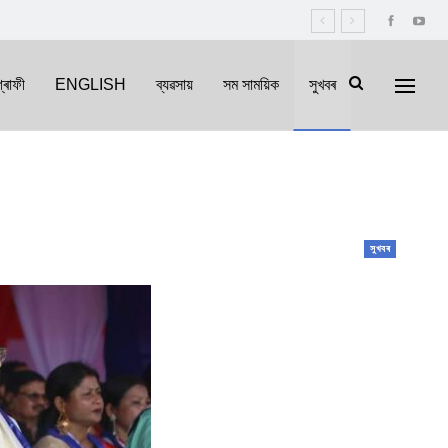
্ৰাফী
ENGLISH
ব্যৱসায়
সম সাময়িক
সুখবৰ
সুখবৰ