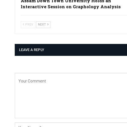
Assam Down Town University Holds an
Interactive Session on Graphology Analysis
PREV
NEXT
LEAVE A REPLY