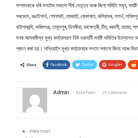
সম্পাদককে ধৰি দলটোৰ সকলো শীৰ্ষ নেতৃত্ব আৰু জিলা সমিতি সমূহ, সমষ্
সৰভোগ, বঙাইগাওঁ, গোলাঘাট, যোৰহাট, বোকাখাত, কলিয়াবৰ, নগাওঁ, লখিমপুৰ, বি
হাইলাকান্দি, কৰিমগঞ্জ, তামুলপুৰ, ডিমৰীয়া, বৰক্ষেত্ৰী, টিহু, বজালী, হাজো,
দলৰ আমবাৰীস্থ মুখ্য কাৰ্য্যালয়ত নিউ গুৱাহাটী সমষ্টি সমিতিৰ উদ্যোগত অ
গ্ৰহণ কৰা হয়। সন্ধিয়ালৈ মুখ্য কাৰ্য্যালয়ৰ লগতে সকলো জিলা আৰু বিধান
Facebook
Twitter
Google+
Share
Admin
8354 Posts
25 Comments
PREV POST