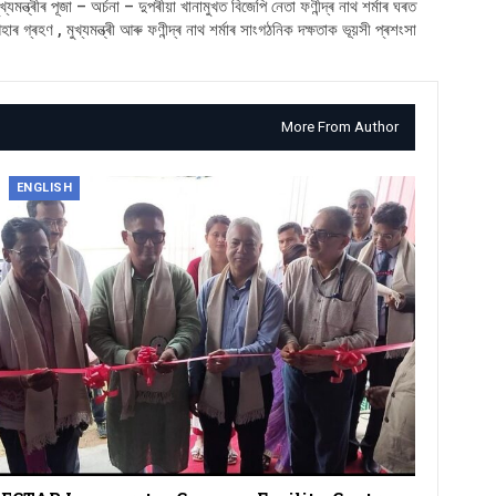
খ্যমন্ত্ৰীৰ পূজা – অৰ্চনা – দুপৰীয়া খানামুখত বিজেপি নেতা ফণীন্দ্ৰ নাথ শৰ্মাৰ ঘৰত
াৰ গ্ৰহণ , মুখ্যমন্ত্ৰী আৰু ফণীন্দ্ৰ নাথ শৰ্মাৰ সাংগঠনিক দক্ষতাক ভূয়সী প্ৰশংসা
More From Author
ENGLISH