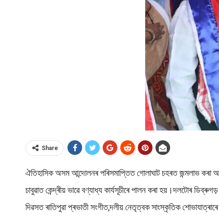
Share
ঐতিহাসিক অসম আন্দোলনৰ পৰিসমাপ্তিত গোলাঘাট চহৰত জন্মলাভ কৰা অস
চাবুৱাত কেন্দ্ৰীয় ভাৱে বণ্যাধ্য কাৰ্যসূচীৰে পালন কৰা হয়।দলটোৰ ডিব্ৰ
দিৱসত ৰাতিপুৱা প্ৰভাতী সংগীত,দলীয় নেতৃত্বক সাংস্কৃতিক শোভাযাত্ৰাৰে