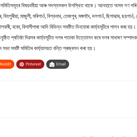
টি সমিতিসমূহৰ বিষয়ববীয়া আৰু সদস্যসকল উপস্থিত থাকে। আনহাতে অসম গণ পৰিষদ দ
হপুৰীয়া, মাজুলী, মৰিগাওঁ, বিশ্বনাথ, তেজপুৰ, মঙ্গলদৈ, দলগাওঁ, ছিপাঝাৰ, ছয়গাওঁ, গ
 পলাশবাৰী, বকো, বিলাসীপাৰা আদি বিভিন্ন সমষ্টিত দিনযোৰা কাৰ্য্যসূচীৰে পালন কৰা হয়।
নুষ্ঠিত প্ৰতিষ্ঠা দিৱসৰ কাৰ্য্যসূচীত দলৰ পতাকা উত্তোলন কৰে দলৰ সাধাৰণ সম্পাদক
 সভা সমষ্টি সমিতিৰ কাৰ্য্যালয়ত বন্তি প্ৰজ্বলন কৰা হয়।
ReddIt
Pinterest
Email