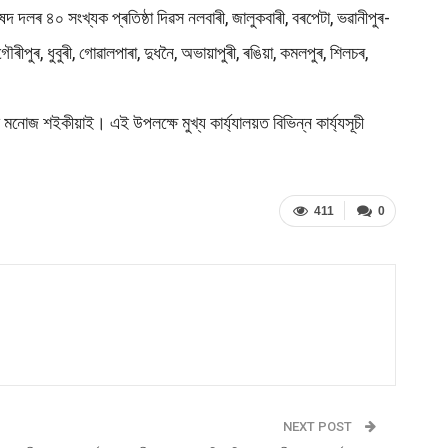
লৰ ৪০ সংখ্যক প্ৰতিষ্ঠা দিৱস নলবাৰী, জালুকবাৰী, বৰপেটা, ভৱানীপুৰ-
ৌৰীপুৰ, ধুবুৰী, গোৱালপাৰা, দুধনৈ, অভায়াপুৰী, ৰঙিয়া, কমলপুৰ, শিলচৰ,
 মনোজ শইকীয়াই। এই উপলক্ষে মুখ্য কাৰ্য্যালয়ত বিভিন্ন কাৰ্য্যসূচী
411
0
NEXT POST