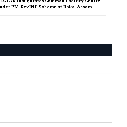
ECTAR Inaugurates Common Facility Centre
nder PM-DevINE Scheme at Boko, Assam