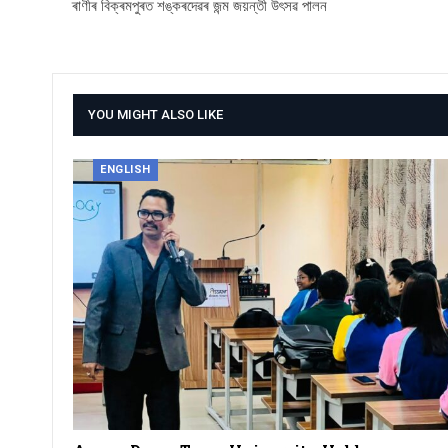
ৰাণীৰ বিক্ৰমপুৰত শঙ্কৰদেৱৰ জন্ম জয়ন্তী উৎসৱ পালন
YOU MIGHT ALSO LIKE
ENGLISH