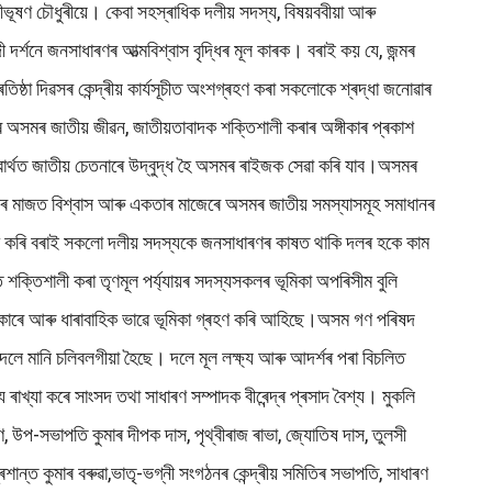
 ফণীভূষণ চৌধুৰীয়ে। কেবা সহস্ৰাধিক দলীয় সদস্য, বিষয়ববীয়া আৰু
্শনে জনসাধাৰণৰ আত্মবিশ্বাস বৃদ্ধিৰ মূল কাৰক। বৰাই কয় যে, জন্মৰ
া দিৱসৰ কেন্দ্ৰীয় কাৰ্যসূচীত অংশগ্ৰহণ কৰা সকলোকে শ্ৰদ্ধা জনোৱাৰ
ৰ অসমৰ জাতীয় জীৱন, জাতীয়তাবাদক শক্তিশালী কৰাৰ অঙ্গীকাৰ প্ৰকাশ
বাৰ্থত জাতীয় চেতনাৰে উদ্বুদ্ধ হৈ অসমৰ ৰাইজক সেৱা কৰি যাব।অসমৰ
 লোকৰ মাজত বিশ্বাস আৰু একতাৰ মাজেৰে অসমৰ জাতীয় সমস্যাসমূহ সমাধানৰ
তপোষণ কৰি বৰাই সকলো দলীয় সদস্যকে জনসাধাৰণৰ কাষত থাকি দলৰ হকে কাম
শক্তিশালী কৰা তৃণমূল পৰ্য্যায়ৰ সদস্যসকলৰ ভূমিকা অপৰিসীম বুলি
াৰে আৰু ধাৰাবাহিক ভাৱে ভূমিকা গ্ৰহণ কৰি আহিছে।অসম গণ পৰিষদ
 দলে মানি চলিবলগীয়া হৈছে। দলে মূল লক্ষ্য আৰু আদৰ্শৰ পৰা বিচলিত
খ্যা কৰে সাংসদ তথা সাধাৰণ সম্পাদক বীৰেন্দ্ৰ প্ৰসাদ বৈশ্য। মুকলি
, উপ-সভাপতি কুমাৰ দীপক দাস, পৃথ্বীৰাজ ৰাভা, জ্যোতিষ দাস, তুলসী
প্ৰশান্ত কুমাৰ বৰুৱা,ভাতৃ-ভগ্নী সংগঠনৰ কেন্দ্ৰীয় সমিতিৰ সভাপতি, সাধাৰণ