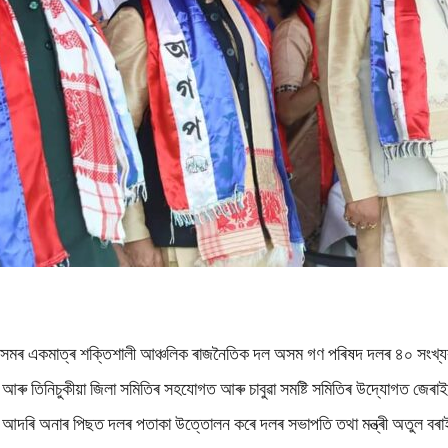
মৰ একমাত্ৰ শক্তিশালী আঞ্চলিক ৰাজনৈতিক দল অসম গণ পৰিষদ দলৰ ৪০ সংখ্যক প্
ুগড় আৰু তিনিচুকীয়া জিলা সমিতিৰ সহযোগত আৰু চাবুৱা সমষ্টি সমিতিৰ উদ্যোগত জেৰাই
 আদৰি অনাৰ পিছত দলৰ পতাকা উত্তোলন কৰে দলৰ সভাপতি তথা মন্ত্ৰী অতুল বৰাই। শ্ব