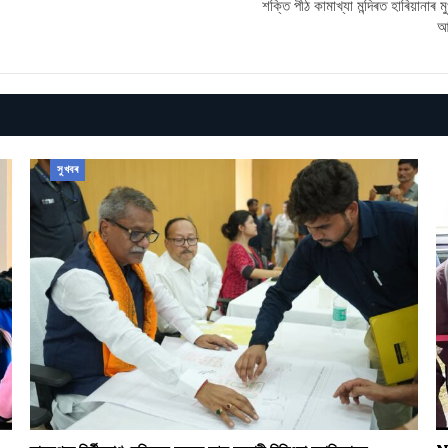
শক্তি পীঠ কামাখ্যা মন্দিৰত হাৰিয়ানাৰ মু
আহ
সুখবৰ