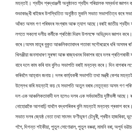
মহন্তই। শ্বহীদ শ্ৰদ্ধাঞ্জলী অনুষ্ঠানত শ্বহীদ পৰিয়ালক সম্বৰ্ধনা জ্ঞা
শুভাকাঙ্খী ৰাইজৰ উপস্থিতিত অনুষ্ঠিত মুকলি সভাত সভাপতিত্ব কৰে সভা
আঁৰত অসম গণ পৰিষদৰ সংগ্ৰাম আৰু ত্যাগ আছে।বৰাই জাতীয় শ্বহীদ সকলক
লগতে সকলো দলীয় কৰ্মীকে প্ৰতিষ্ঠা দিৱস উপলক্ষে অভিনন্দন জ্ঞাপন কৰে
কৰে।অসম মাতৃৰ বুকুত আঞ্চলিকতাবাদৰ পতাকা সগৌৰৱেৰে ধৰি অসমৰ ৰাইজ
খিলঞ্জীয়া জনসাধাৰণ সুৰক্ষা আৰু ৰাজ্যখনৰ বিকাশৰ বাবে দলৰ প্ৰতিগৰা
বাবে দলে কাম কৰি যাব বুলিও সভাপতি বৰাই মন্তব্য কৰে। দিন বাগৰাৰ 
কৰিবলৈ আহ্বান জনায়। দলৰ কাৰ্য্যকৰী সভাপতি তথা মন্ত্ৰী কেশৱ মহন্ত
উল্লেখ কৰি মহন্তই কয় যে সভাপতি অতুল বৰাৰ নেতৃত্বত অসম গণ পৰি
দল এক আঞ্চলিকতাবাদী দল হলেও দলৰ এক সৰ্বভাৰতীয় দৃষ্টিভঙ্গী আছে। ৰা
নোহোৱাকৈ আগবাঢ়ি যাবলৈ বদ্ধপৰিকৰ বুলি মহন্তই মন্তব্য প্ৰকাশ কৰে। 
সভাত দলৰ জ্যেষ্ঠ নেতা তথা সাংসদ ফণীভূষণ চৌধুৰী, প্ৰবীন হাজৰিকা, ভূ
গগৈ, দিগন্ত শইকীয়া, পুতুল সোণোৱাল, পুতুল বৰুৱা, মামনি বৰা, অপূৰ্ব ভট্ট