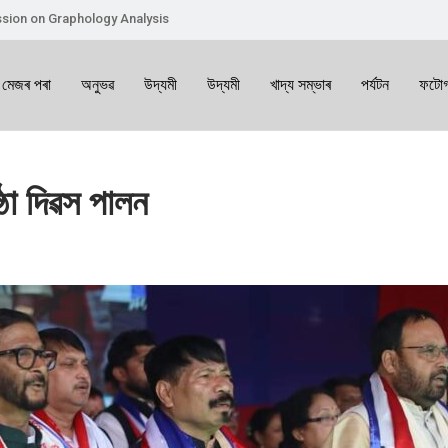
sion on Graphology Analysis
 মেজৰ পৰা
অনুভৱ
উদ্যমী
উদ্যমী
খাদ্য সম্ভাৰ
পৰ্যটন
ফটোগ
ঠা দিৱস পালন