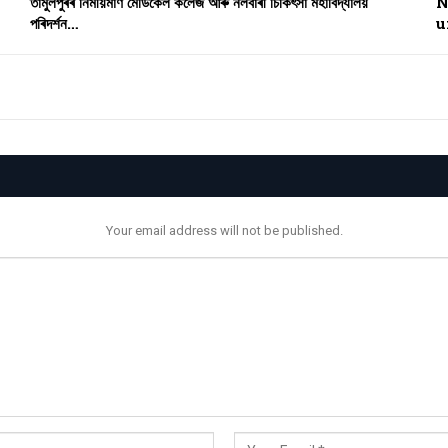
তামুলপুৰৰ নিৰ্মীয়মাণ মেডিকেল কলেজ আৰু নলবাৰী চিকিৎসা মহাবিদ্যালয়
N
পৰিদৰ্শন…
u
Your email address will not be published.