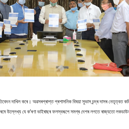
িবেদন দাখিল কৰে। অৱসৰপ্ৰাপ্ত প্ৰশাসনিক বিষয়া সুভাস চন্দ্ৰ দাসৰ নেতৃত্বত কম
সংগক্ৰমে উল্লেখ্য যে ক’ৰণা ভাইৰাছৰ ফলস্বৰূপে সমগ্ৰ দেশৰ লগতে ৰাজ্যতো লক