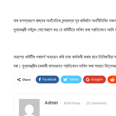
যাৰ ফলস্বৰূপে ৰাজ্যৰ অৰ্থনৈতিক মন্দাৱস্থা দূৰ কৰিবলৈ অৰ্থনীতিবিদ সক
মুখ্যমন্ত্ৰী সৰ্বানন্দ সোণোৱালে কয় যে কমিটীয়ে দাখিল কৰা প্ৰতিবেদন আম
অৱশ্যে কমিটীৰ পৰামৰ্শ অধ্যয়ন কৰি তাক কাৰ্যকৰী কৰাৰ বাবে তিনিজনীয়া মন
বৰা। মুখ্যমন্ত্ৰীৰ চৰকাৰী বাসভৱনত প্ৰতিবেদন দাখিল কৰা সময়ত বিত্তমন্ত্ৰ
Facebook
Twitter
Google+
Share
Admin
8354 Posts
25 Comments