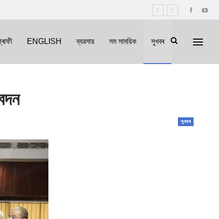
্ৰাফী
ENGLISH
ব্যৱসায়
সম সাময়িক
সুখবৰ
বেদন
সুখবৰ