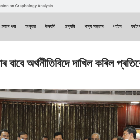
sion on Graphology Analysis
 মেজৰ পৰা
অনুভৱ
উদ্যমী
উদ্যমী
খাদ্য সম্ভাৰ
পৰ্যটন
ফটোগ
াৰ বাবে অৰ্থনীতিবিদে দাখিল কৰিল প্ৰতি