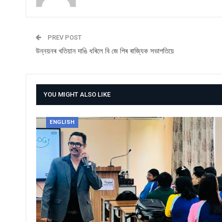
PREV POST
উন্নয়নৰ খতিয়ান দাঙি ধৰিলে বি জে পিৰ ৰাজ্যিক সভাপতিয়ে
YOU MIGHT ALSO LIKE
ENGLISH