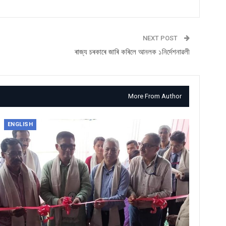
NEXT POST
ৰাজ্য চৰকাৰে জাৰি কৰিলে আনলক ১নিৰ্দেশনাৱলী
More From Author
ENGLISH