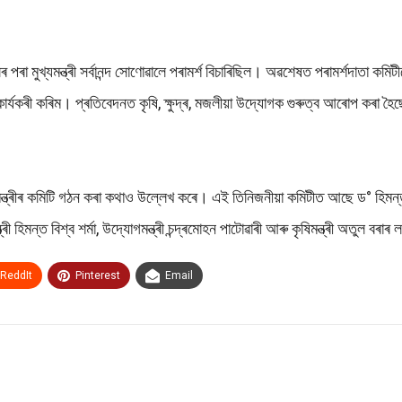
লৰ পৰা মুখ্যমন্ত্ৰী সৰ্বানন্দ সোণোৱালে পৰামৰ্শ বিচাৰিছিল। অৱশেষত পৰামৰ্শদাতা 
ি কাৰ্যকৰী কৰিম। প্ৰতিবেদনত কৃষি, ক্ষুদ্ৰ, মজলীয়া উদ্যোগক গুৰুত্ব আৰোপ কৰা হৈ
্ত্ৰীৰ কমিটি গঠন কৰা কথাও উল্লেখ কৰে। এই তিনিজনীয়া কমিটীত আছে ড° হিমন্ত বিশ্ব
ী হিমন্ত বিশ্ব শৰ্মা, উদ্যোগমন্ত্ৰী চন্দ্ৰমোহন পাটোৱাৰী আৰু কৃষিমন্ত্ৰী অতুল বৰা
ReddIt
Pinterest
Email