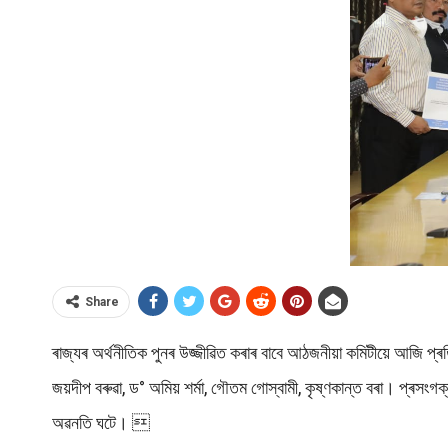
Share
ৰাজ্যৰ অৰ্থনীতিক পুনৰ উজ্জীৱিত কৰাৰ বাবে আঠজনীয়া কমিটীয়ে আজি প্ৰত
জয়দীপ বৰুৱা, ড° অমিয় শৰ্মা, গৌতম গোস্বামী, কৃষ্ণকান্ত বৰা। প্ৰ
অৱনতি ঘটে। 