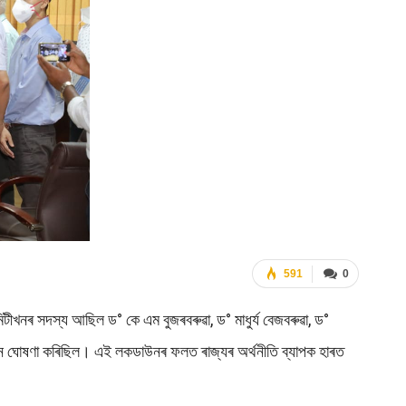
591
0
িটীখনৰ সদস্য আছিল ড° কে এম বুজৰবৰুৱা, ড° মাধুৰ্য বেজবৰুৱা, ড°
ডাউন ঘোষণা কৰিছিল। এই লকডাউনৰ ফলত ৰাজ্যৰ অৰ্থনীতি ব্যাপক হাৰত