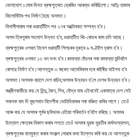
যোগাযোগ।মোৰ দিনত ব্ৰহ্মপুত্ৰত ড্ৰেজিং আৰম্ভ কৰিছিলো। আঢ়ৈ হাজাৰ
কিলোমিটাৰ পথ নিৰ্মাণ হৈছে অসমত।
বিলাসীপাৰাৰ পৰা গুৱাহাটীলৈ পথ ২৭ৰ অক্টোবৰত সম্পন্ন হ’ব।
অসম ত্ৰিপুৰাৰ সংযোগ উন্নত হ’ব, গুৱাহাটীত ৰিং-ৰোডৰ কাম চলি আছে।
ব্ৰহ্মপুত্ৰৰ ওপৰত টানেল গুৱাহাটী শিলচৰৰ দূৰত্ব ৬ ঘণ্টালৈ হ্ৰাস হ’ব।
ব্ৰহ্মপুত্ৰৰ ওপৰত ১৩ খন দলং হ’ব।কামাখ্যা ষ্টেচনৰ পৰা কামাখ্যা মন্দিৰলৈ
ৰোপৱে নিৰ্মাণ হ’ব।আগন্তুক ৩ বছৰত আমেৰিকাৰ দৰে ৰাষ্ট্ৰীয় ঘাইপথ হ’ব
অসমত।অসমক বচালে দেশ বাচিব,অসমৰ উন্নয়ন হ’লে দেশৰ উন্নয়ন হ’ব।
মন্ত্ৰীগৰাকীয়ে কয় যে হিন্দু, জৈন, শিখ, বৌদ্ধ যাৰ এইখনেই একমাত্ৰ দেশ সেই
সকলক বাদ দি মুছলমান বিদেশীক ভোটাধিকাৰৰ পৰা বঞ্চিত কৰিব লাগে। তেওঁ
আৰু কয় যে অসমৰ পূৰ্বৰ ছবিখনৰ এতিয়া পৰিবৰ্তন হ’বলৈ ধৰিছে। অসমৰ
উদ্যোগ ক্ষেত্ৰৰ বিকাশ কৰাৰ লগতে তেওঁ অসমৰ যুৱক যুৱতীৰ কৰ্মসংস্থাপন,
ব্ৰহ্মপুত্ৰৰ বানমুক্ত কৰাৰ সংকল্প লোৱাৰ কথা উল্লেখ কৰি কয় যে আগন্তুক