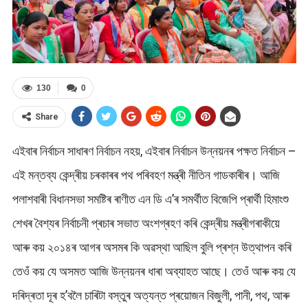
130
0
Share
এইবাৰ নিৰ্বাচন সাধাৰণ নিৰ্বাচন নহয়, এইবাৰ নিৰ্বাচন উন্নয়নৰ পক্ষত নিৰ্বাচন –
এই মন্তব্য কেন্দ্ৰীয় চৰকাৰৰ পথ পৰিবহণ মন্ত্ৰী নীতিন গাডকাৰীৰ। আজি
পলাশবাৰী বিধানসভা সমষ্টিৰ ৰাণীত এন ডি এ’ৰ সমৰ্থীত বিজেপি প্ৰাৰ্থী হিমাংশু
শেখৰ বৈশ্যৰ নিৰ্বাচনী প্ৰচাৰ সভাত অংশগ্ৰহণ কৰি কেন্দ্ৰীয় মন্ত্ৰীগৰাকীয়ে
আৰু কয় ২০১৪ৰ আগৰ অসমৰ কি অৱস্থা আছিল বুলি প্ৰশ্ন উত্থাপন কৰি
তেওঁ কয় যে অসমত আজি উন্নয়নৰ ধাৰা অব্যাহত আছে। তেওঁ আৰু কয় যে
দৰিদ্ৰতা দূৰ হ’বলৈ চাৰিটা বস্তুৰ অত্যন্ত প্ৰয়োজন বিজুলী, পানী, পথ, আৰু