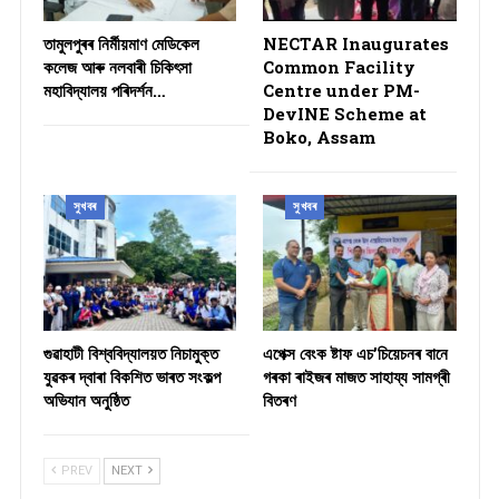
তামুলপুৰৰ নিৰ্মীয়মাণ মেডিকেল
NECTAR Inaugurates
কলেজ আৰু নলবাৰী চিকিৎসা
Common Facility
মহাবিদ্যালয় পৰিদৰ্শন…
Centre under PM-
DevINE Scheme at
Boko, Assam
সুখবৰ
সুখবৰ
গুৱাহাটী বিশ্ববিদ্যালয়ত নিচামুক্ত
​এপেক্স বেংক ষ্টাফ এচ’চিয়েচনৰ বানে
যুৱকৰ দ্বাৰা বিকশিত ভাৰত সংকল্প
গৰকা ৰাইজৰ মাজত সাহায্য সামগ্ৰী
অভিযান অনুষ্ঠিত
বিতৰণ ​
PREV
NEXT