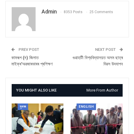
Admin
8353 Posts
25 Comments
PREV POST
NEXT POST
কামৰূপ (ম) জিলাত
গুৱাহাটী বিশ্ববিদ্যালয়ত অসম ছাত্ৰ
মাইক্ৰ’অৱজাৰভাৰৰ প্ৰশিক্ষণ
দিৱস উদযাপন
YOU MIGHT ALSO LIKE
More From Author
সুখবৰ
ENGLISH