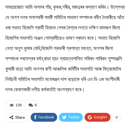
সময়ছোৱাত আমি অসমৰ গাঁৱ, কৃষক,গৰীৱ, মজদুৰৰ কল্যাণ কৰিব। উল্লেখ্য
যে অগপ দলৰ পলাশবাৰী সমষ্টি সমিতিৰ সাধাৰণ সম্পাদক ৰবীন দৈমাৰীয়ে আঁত
ধৰা সভাত বিজেপি প্ৰাৰ্থী হিমাংশু শেখৰ বৈশ্যৰ লগতে দক্ষিণ কামৰূপ জিলা
বিজেপিৰ সভাপতি অঞ্জন গোস্বামীয়েও ভাষণ প্ৰদান কৰে। সভাত বিজেপি
নেতা অনুপ কুমাৰ মেধি,বিজেপি প্ৰভাৰী প্ৰশান্ত মহন্ত, অগপৰ জিলা
সম্পাদক পৰমেশ্বৰ বৰ্মন,ৰাভা হাচং স্বায়ত্বশাসিত পৰিষদ পাৰিষদ পুষ্পাঞ্জলি
কুমাৰী বড়ো আদি অগপৰ ৰাণী আঞ্চলিক কমিটীৰ সভাপতি আৰু মিত্ৰজোটৰ
নিৰ্বাচনী সমিতিৰ সভাপতি মনোৰঞ্জন দাস বড়োকে ধৰি এন ডি এৰ অংশীদাৰী
দলৰ কেবাগৰাকী দলীয় কৰ্মকৰ্তাই অংশগ্ৰহণ কৰে।
130
0
Facebook
Twitter
Google+
Share