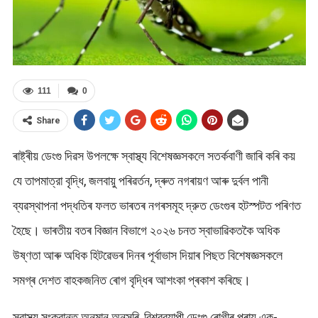
111
0
Share
ৰাষ্ট্ৰীয় ডেংগু দিৱস উপলক্ষে স্বাস্থ্য বিশেষজ্ঞসকলে সতৰ্কবাণী জাৰি কৰি কয়
যে তাপমাত্রা বৃদ্ধি, জলবায়ু পৰিৱর্তন, দ্ৰুত নগৰায়ণ আৰু দুর্বল পানী
ব্যৱস্থাপনা পদ্ধতিৰ ফলত ভাৰতৰ নগৰসমূহ দ্রুত ডেংগুৰ হটস্পটত পৰিণত
হৈছে। ভাৰতীয় বতৰ বিজ্ঞান বিভাগে ২০২৬ চনত স্বাভাৱিকতকৈ অধিক
উষ্ণতা আৰু অধিক হিটৱেভৰ দিনৰ পূর্বাভাস দিয়াৰ পিছত বিশেষজ্ঞসকলে
সমগ্ৰ দেশত বাহকজনিত ৰোগ বৃদ্ধিৰ আশংকা প্ৰকাশ কৰিছে।
স্বাস্থ্য সংক্রান্ত অনুমান অনুসৰি, বিশ্বব্যাপী ডেংগু ৰোগীৰ প্ৰায় এক-