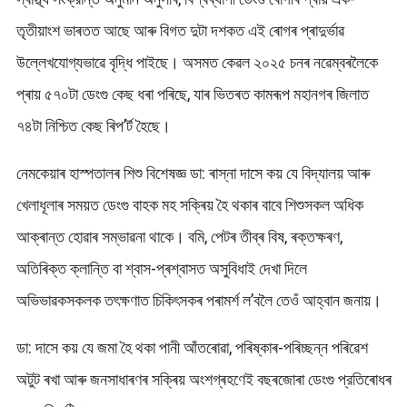
তৃতীয়াংশ ভাৰতত আছে আৰু বিগত দুটা দশকত এই ৰোগৰ প্ৰাদুৰ্ভাৱ
উল্লেখযোগ্যভাৱে বৃদ্ধি পাইছে। অসমত কেৱল ২০২৫ চনৰ নৱেম্বৰলৈকে
প্ৰায় ৫৭০টা ডেংগু কেছ ধৰা পৰিছে, যাৰ ভিতৰত কামৰূপ মহানগৰ জিলাত
৭৪টা নিশ্চিত কেছ ৰিপ’ৰ্ট হৈছে।
নেমকেয়াৰ হাস্পতালৰ শিশু বিশেষজ্ঞ ডা: ৰাস্না দাসে কয় যে বিদ্যালয় আৰু
খেলাধূলাৰ সময়ত ডেংগু বাহক মহ সক্ৰিয় হৈ থকাৰ বাবে শিশুসকল অধিক
আক্ৰান্ত হোৱাৰ সম্ভাৱনা থাকে। বমি, পেটৰ তীব্ৰ বিষ, ৰক্তক্ষৰণ,
অতিৰিক্ত ক্লান্তি বা শ্বাস-প্ৰশ্বাসত অসুবিধাই দেখা দিলে
অভিভাৱকসকলক তৎক্ষণাত চিকিৎসকৰ পৰামৰ্শ ল’বলৈ তেওঁ আহ্বান জনায়।
ডা: দাসে কয় যে জমা হৈ থকা পানী আঁতৰোৱা, পৰিষ্কাৰ-পৰিচ্ছন্ন পৰিৱেশ
অটুট ৰখা আৰু জনসাধাৰণৰ সক্ৰিয় অংশগ্ৰহণেই বছৰজোৰা ডেংগু প্রতিৰোধৰ