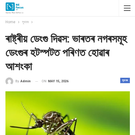
Home
সুখবৰ
ৰাষ্ট্ৰীয় ডেংগু দিৱস: ভাৰতৰ নগৰসমূহ
ডেংগুৰ হটস্পটত পৰিণত হোৱাৰ
আশংকা
সুখবৰ
ON
MAY 15, 2026
By
Admin