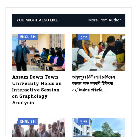
YOU MIGHT ALSO LIKE
More From Author
ENGLISH
সুখবৰ
Assam Down Town
তামুলপুৰৰ নিৰ্মীয়মাণ মেডিকেল
University Holds an
কলেজ আৰু নলবাৰী চিকিৎসা
Interactive Session
মহাবিদ্যালয় পৰিদৰ্শন…
on Graphology
Analysis
ENGLISH
সুখবৰ