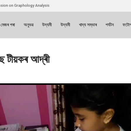
sion on Graphology Analysis
 মেজৰ পৰা
অনুভৱ
উদ্যমী
উদ্যমী
খাদ্য সম্ভাৰ
পৰ্যটন
ফটোগ
িছে টীয়কৰ আদ্ৰী