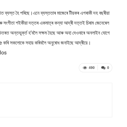
িত ব্যস্ত হৈ পৰিছে।এনে ব্যস্ততাৰ মাজেৰে টীয়কৰ এগৰাকী দহ বছৰীয়া
ত আৰু সংগীতা শইকীয়া দত্তৰ একমাত্ৰ কন্যা আদ্ৰী দত্তই চিৰাম জেনেৰেল
ষত ভিতৰত অন্তভুৰ্ক্ত হ’বলৈ সক্ষম হৈছে আৰু অহা দেওবাৰে অনলাইন যোগে
hare কৰি সকলোকে সহায় কৰিবলৈ অনুৰোধ জনাইছে আদ্ৰীয়ে।
los
490
0