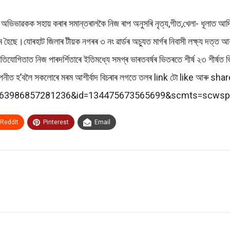
ত অভিভাৱকক সহায় কৰাৰ সমান্তৰালকৈ নিজ ৰাপ অনুসৰি নৃত্য,গীত,খেলা- ধূলাত আদ
ক্ষম হৈছে।যোৰহাট জিলাৰ টীয়ক নগৰৰ ৩ নং ৱাৰ্ডৰ অচ্যুত মাৰ্গৰ নিবাসী লক্ষ্য দত্
প্ৰতিযোগিতাত নিজ পাৰদৰ্শিতাৰে ইতিমধ্যে সমগ্ৰ ভাৰতবৰ্ষৰ ভিতৰতে শীৰ্ষ ২৩ শীৰ্
ায়ত উপনীত হ’বলৈ সকলোৰে মৰম আশীৰ্বাদ বিচৰাৰ লগতে তলৰ link টো like আৰু s
d=1263986857281236&id=134475673565699&scmts=scwsp
ReddIt
Pinterest
Email