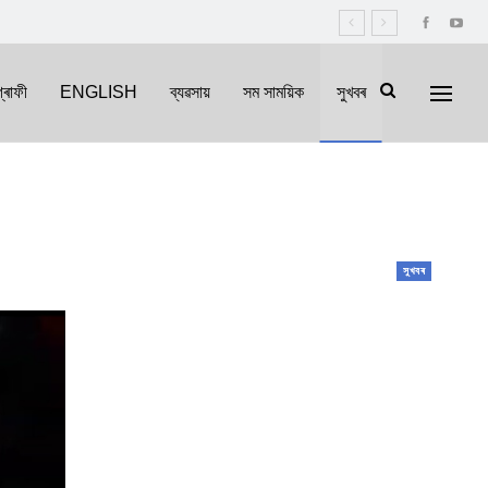
্ৰাফী
ENGLISH
ব্যৱসায়
সম সাময়িক
সুখবৰ
সুখবৰ