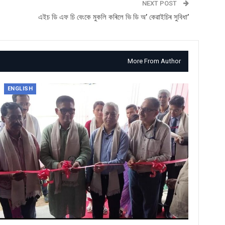
NEXT POST
এইচ ডি এফ চি বেংকে মুকলি কৰিলে ভি ডি অ’ কেৱাইচিৰ সুবিধা’
More From Author
ENGLISH