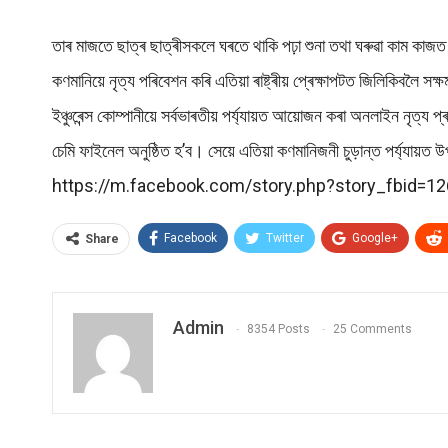
তাৰ মাজতে ছাত্ৰ ছাত্ৰীসকলে ঘৰতে থাকি পঢ়া শুনা তথা ঘৰুৱা কাম কাজ
কণমানিয়ে নৃত্য পৰিবেশন কৰি এতিয়া ৰাষ্ট্ৰীয় প্ৰেক্ষাপটত জিলিকিবলৈ স
ইঞ্চুৰেন্স কোম্পানীয়ে সৰ্বভাৰতীয় পৰ্য্যায়ত আয়োজন কৰা অনলাইন নৃত্য 
চেমি ফাইনেল অনুষ্ঠিত হ’ব। সেয়ে এতিয়া কণমানিজনী চুড়ান্ত পৰ্য্য
https://m.facebook.com/story.php?story_fbi
Facebook
Twitter
Google+
Share
Admin
8354 Posts
25 Comments