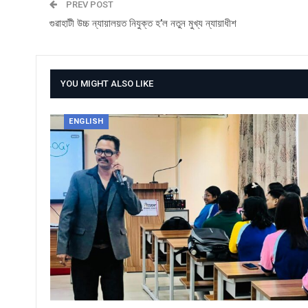
PREV POST
গুৱাহাটী উচ্চ ন্যায়ালয়ত নিযুক্ত হ’ল নতুন মুখ্য ন্যায়াধীশ
YOU MIGHT ALSO LIKE
ENGLISH