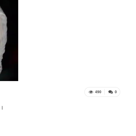
490
0
ে।