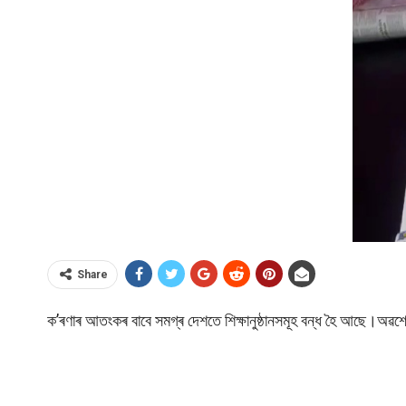
Share
ক’ৰণাৰ আতংকৰ বাবে সমগ্ৰ দেশতে শিক্ষানুষ্ঠানসমূহ বন্ধ হৈ আছে।অৱশ্য