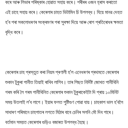
কৰে আৰু লিভাৰ পৰিষ্কাৰ হোৱাত সহায় কৰে। শৰীৰৰ ওজন হ্ৰাস কৰাতো
এই চাহে সহায় কৰে। কেৰেলাৰ চাহত ভিটামিন চি উপলব্ধ। যিয়ে মানৱ দেহত
হ’ব পৰা সকলোধৰণৰ সংক্ৰমণৰ পৰা সুৰক্ষা দিয়ে আৰু ৰোগ প্ৰতিৰোধৰ ক্ষমতা
বৃদ্ধি কৰে।
কেৰেলাৰ চাহ প্ৰস্তুত কৰা নিয়ম প্ৰণালী হ’ল এনেধৰণৰ প্ৰথমতে কেৰেলাৰ
শুকান টুকুৰা পানীত তিয়াই ৰাখিব লাগিব। তাৰ পিছত নিৰ্দিষ্ট জোখত পানীখিনি
গৰম কৰি লৈ গৰম পানীখিনিত কেৰেলাৰ শুকান টুকুৰাকেইটা দি প্ৰায় ১০মিনিট
সময় উতলাই ল’ব লাগে। ইয়াৰ ফলত পুষ্টিগুণ পোৱা যায়। চাহকাপ ভাল হ’বলৈ
সাধাৰণ পৰিমানে চাহপাতৰ লগতে মিঠাৰ বাবে চেনিৰ সলনি মৌ দিব পাৰে।
বৰ্তমান সময়ত কেৰেলাৰ গুড়িও বজাৰত উপলব্ধ হৈছে।