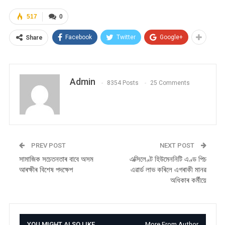
517
0
Facebook
Twitter
Google+
Share
Admin
8354 Posts
25 Comments
PREV POST
NEXT POST
সামাজিক সচেতনতাৰ বাবে অসম
এক্সিলেণ্ট হিউমেননিটি এণ্ড পিচ
আৰক্ষীৰ বিশেষ পদক্ষেপ
এৱাৰ্ড লাভ কৰিলে এগৰাকী মানৱ
অধিকাৰ কৰ্মীয়ে
YOU MIGHT ALSO LIKE
More From Author