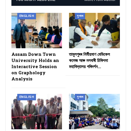
ENGLISH
সুখবৰ
Assam Down Town
তামুলপুৰৰ নিৰ্মীয়মাণ মেডিকেল
University Holds an
কলেজ আৰু নলবাৰী চিকিৎসা
Interactive Session
মহাবিদ্যালয় পৰিদৰ্শন…
on Graphology
Analysis
ENGLISH
সুখবৰ