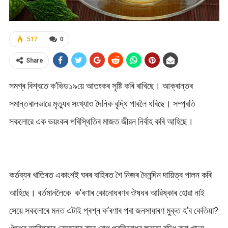
517
0
Share
সমগ্ৰ বিশ্বতে ক’ভিড১৯য়ে আতংকৰ সৃষ্টি কৰি ৰাখিছে। আক্ৰান্তৰ
সমান্তৰালভাৱে মৃত্যুৰ সংখ্যাও দৈনিক বৃদ্ধি পাবলৈ ধৰিছে। সম্প্ৰতি
সকলোৱে এক ভয়ংকৰ পৰিস্থিতিৰ মাজত জীৱন নিৰ্বাহ কৰি আহিছে।
কৰ্তব্যৰ খাতিৰত একাংশই ঘৰৰ বাহিৰত গৈ নিজৰ দৈনন্দিন দায়িত্ব পালন কৰি
আহিছে। বৰ্তমানলৈকে ক’ৰণাৰ কোনোধৰণৰ ঔষধৰ আৱিষ্কাৰ হোৱা নাই
সেয়ে সকলোৰে মনত এটাই প্ৰশ্ন ক’ৰণাৰ পৰা জনসাধাৰণ মুক্ত হ’ব কেতিয়া?