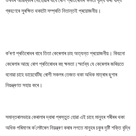
ঔষধৰ আৱিষ্কাৰ নোহোৱাৰ বাবে ৰোগ প্ৰতিৰোধৰ ক্ষমতা বৃদ্ধি কৰা খাদ্য
গ্ৰহণেৰে সুৰক্ষিত থকাটো সম্প্ৰতি নিতান্তই প্ৰয়োজনীয়।
ক’ৰণা প্ৰতিৰোধৰ বাবে তিতা কেৰেলাৰ চাহ অত্যন্ত প্ৰয়োজনীয়। কিয়নো
কেৰেলাৰ আছে ৰোগ প্ৰতিৰোধৰ বহু ক্ষমতা।স্মৰ্তব্য যে কেৰেলাৰ জৰিয়তে
বনোৱা চাহে ডায়েবেটিছ ৰোগী সকলৰ তেজত থকা অধিক মাত্ৰাৰ ছুগাৰ
নিয়ন্ত্ৰণত সহায় কৰে।
সমান্তৰালভাৱে কেৰালাৰ দ্বাৰা প্ৰস্তুত হোৱা এই চাহে মানুহৰ শৰীৰৰ থকা
অধিক পৰিমাণৰ ক’লেষ্টৰেল নিয়ন্ত্ৰণ কৰাৰ লগতে মানুহৰ চকুৰ দৃষ্টি শক্তি বৃদ্ধি